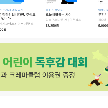
인 투자자 계좌공개
유퀴즈 할머니
이동진이
독] 직장인입니다만, 주식으
오늘내일하는 사이
무진기행
더 법니다
RHK)
임봉근,임다운 저
|
안온북스
김승옥 
서정,제시모어,쓰리쿼터 저/권오태,시그널리포트 편
|
경이로움
12,250
원
5,000
00
원