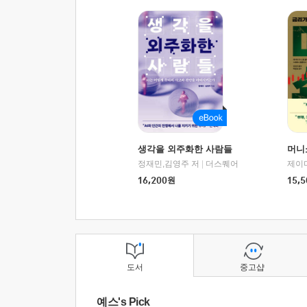
생각을 외주화한 사람들
머니
정재민,김영주 저
|
더스퀘어
16,200
원
15,5
도서
중고샵
예스's Pick