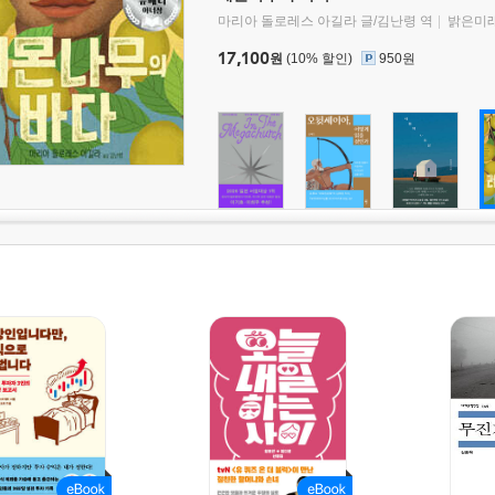
마리아 돌로레스 아길라 글/김난령 역
밝은미
17,100
원
(10% 할인)
950원