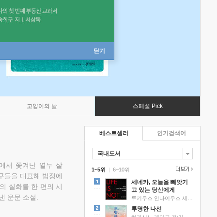
닫기
고양이의 날
스페셜 Pick
베스트셀러
인기검색어
국내도서
에서 쫓겨난 열두 살
1~5위
|
6~10위
친구들을 대표해 법정에
세네카, 오늘을 빼앗기
의 실화를 한 편의 시
고 있는 당신에게
낸 운문 소설.
루키우스 안나이우스 세네카 저/하와이 대저택 편역
투명한 나선