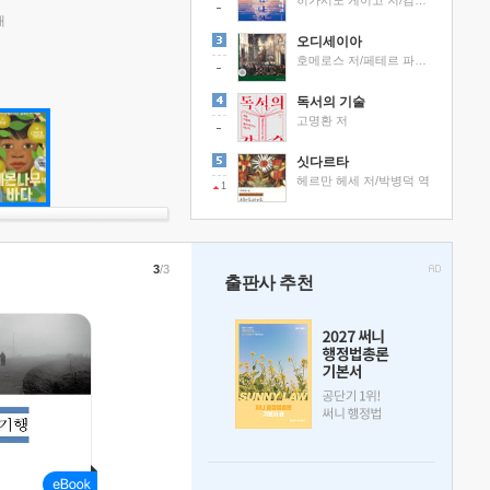
히가시노 게이고 저/김선영 역
래
오디세이아
호메로스 저/페테르 파울 루벤스 그림/박문재 역
독서의 기술
고명환 저
싯다르타
헤르만 헤세 저/박병덕 역
1
3
/3
출판사 추천