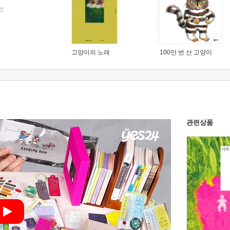
는
고양이의 노래
100만 번 산 고양이
관련상품