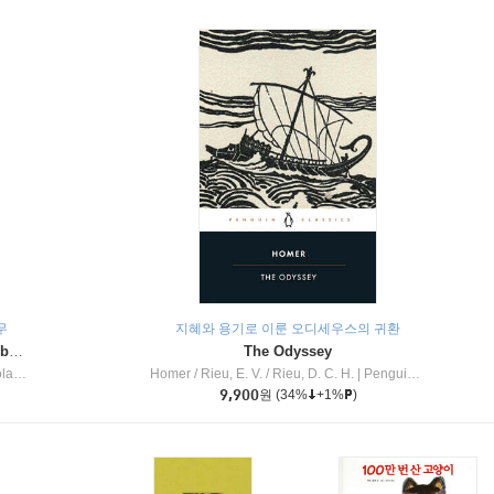
무
지혜와 용기로 이룬 오디세우스의 귀환
Dragon Masters #32 : Heart of the Ruby Dragon (A Branches Book)
The Odyssey
c Inc
Homer / Rieu, E. V. / Rieu, D. C. H.
|
Penguin Group
9,900
원
(34%
+1%
)