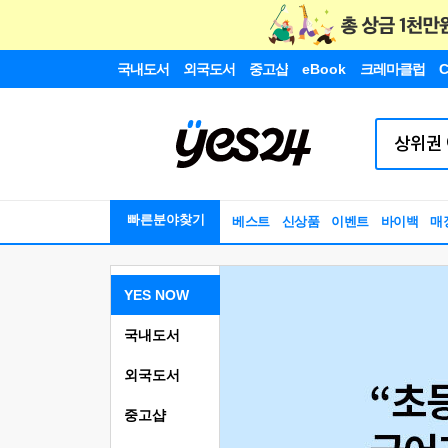
국내도서
외국도서
중고샵
eBook
크레마클럽
C
빠른분야찾기
베스트
신상품
이벤트
바이백
매
YES NOW
국내도서
외국도서
중고샵