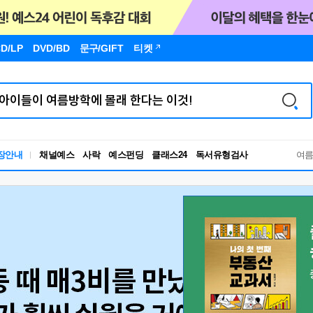
D/LP
DVD/BD
문구
/GIFT
티켓
장안내
채널예스
사락
예스펀딩
클래스24
독서유형검사
여
RBTI Lab
독서유형검사