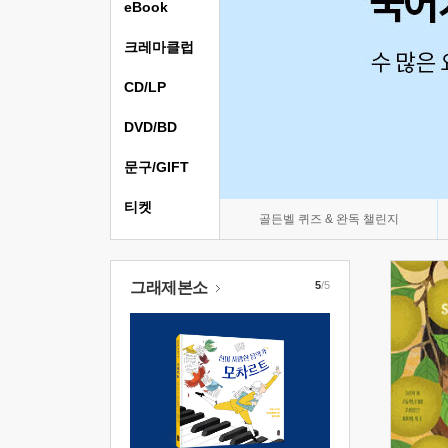
eBook
크레마클럽
CD/LP
DVD/BD
문구/GIFT
티켓
골든벨 퀴즈 & 완독 챌린지
그래제본소
5
/5