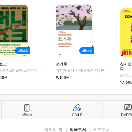
쇼크
쓰가루
진지인
피
제이미 러시,톰 올릭,스테파니 플랜더스 편저/임경은 역/박정호 감수
다자이 오사무 저/유숙자 역
|
교보문고
|
민음사
김지인(
00
원
9,100
원
17,60
eBook
CD/LP
DVD/
화제의 책
외국도서
세트도서