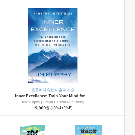
흔들리지 않는 마음의 기술
Inner Excellence: Train Your Mind for Extraordinary Performance and the Best Possible Life
Jim Murphy
|
Grand Central Publishing
19,000
원
(40%
+0%
)