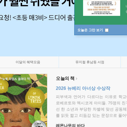
오늘은 그만 보기
이달의 혜택모음
뮤지컬 휴남동 서점
오늘의 책
2026 뉴베리 아너상 수상작
피부색과 언어가 다르다는 이유로 학교
로베르토와 멕시코계 아이들. 75명의 
선 한 소년과 부당한 차별에 맞선 공동체
를 읽듯 짧고 리듬감 있는 문장으로 풀어
레몬나무의 바다