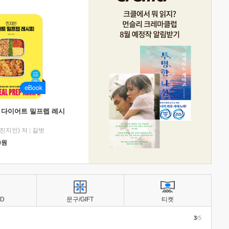
 다이어트 밀프렙 레시
진지인) 저
|
길벗
0
원
BD
문구/GIFT
티켓
3
/5