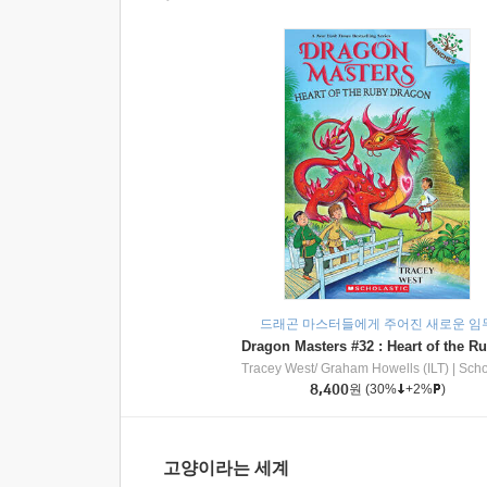
드래곤 마스터들에게 주어진 새로운 임
Tracey West/ Graham Howells (ILT)
|
Scholasti
8,400
원
(30%
+2%
)
고양이라는 세계