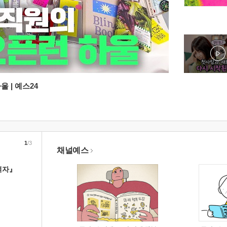
 | 예스24
1
/3
채널예스
여자』