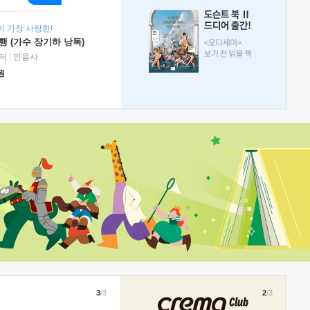
 가장 사랑한!
 (가수 장기하 낭독)
저
|
민음사
원
3
/3
2
/3