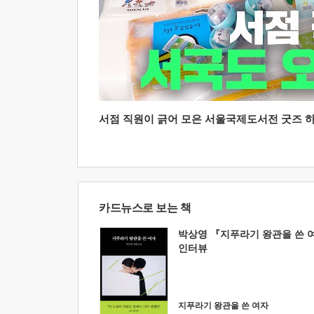
서점 직원이 긁어 모은 서울국제도서전 굿즈 하울
카드뉴스로 보는 책
박상영 『지푸라기 왕관을 쓴 
인터뷰
지푸라기 왕관을 쓴 여자