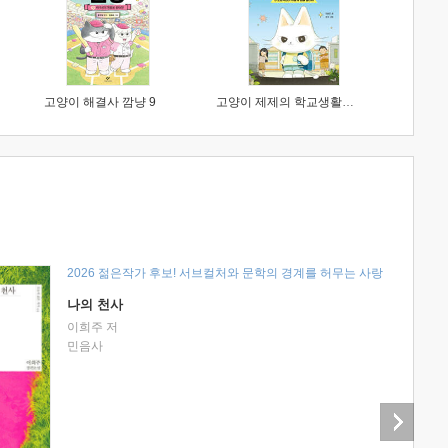
고양이 해결사 깜냥 9
고양이 제제의 학교생활 1 : 초등학생이 이렇게 힘들 줄이야
2026 젊은작가 후보! 서브컬처와 문학의 경계를 허무는 사랑
나의 천사
이희주 저
민음사