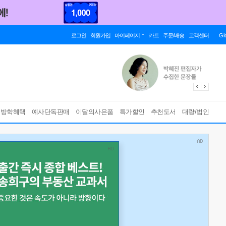
로그인
회원가입
마이페이지
카트
주문/배송
고객센터
Gl
름방학혜택
예사단독판매
이달의사은품
특가할인
추천도서
대량/법인