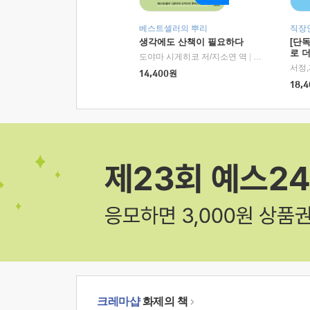
베스트셀러의 뿌리
직장
생각에도 산책이 필요하다
[단
로 
도야마 시게히코 저/지소연 역
|
알에이치코리아(
14,400
원
18,4
크레마샵
화제의 책