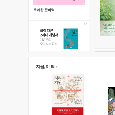
우아한 존버력
지금, 이 책