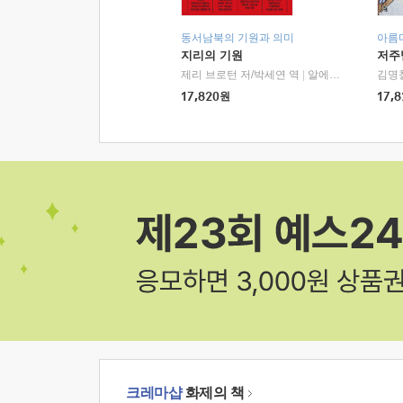
동서남북의 기원과 의미
아름
지리의 기원
저주
제리 브로턴 저/박세연 역
|
알에이치코리아(RHK)
김명
17,820
원
17,8
크레마샵
화제의 책