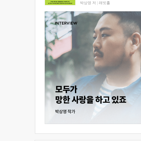
박상영 저
|
래빗홀