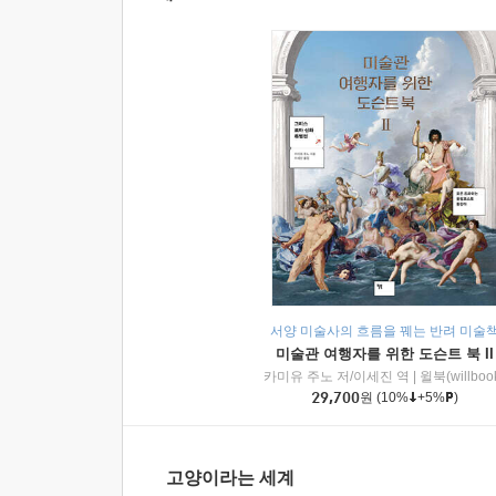
서양 미술사의 흐름을 꿰는 반려 미술
미술관 여행자를 위한 도슨트 북 II
카미유 주노 저/이세진 역
|
윌북(willboo
29,700
원
(10%
+5%
)
고양이라는 세계