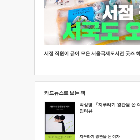
서점 직원이 긁어 모은 서울국제도서전 굿즈 하울
카드뉴스로 보는 책
박상영 『지푸라기 왕관을 쓴 
인터뷰
지푸라기 왕관을 쓴 여자