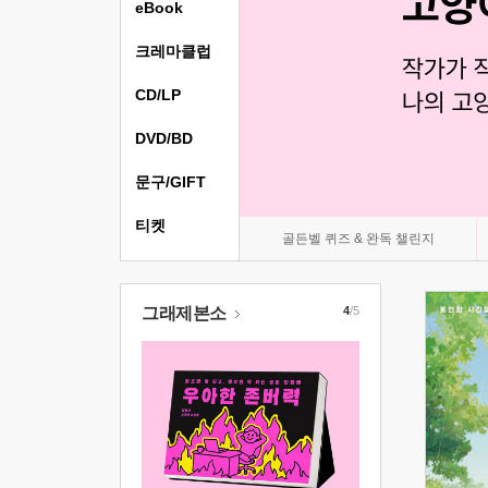
eBook
크레마클럽
CD/LP
DVD/BD
문구/GIFT
티켓
골든벨 퀴즈 & 완독 챌린지
그래제본소
4
/5