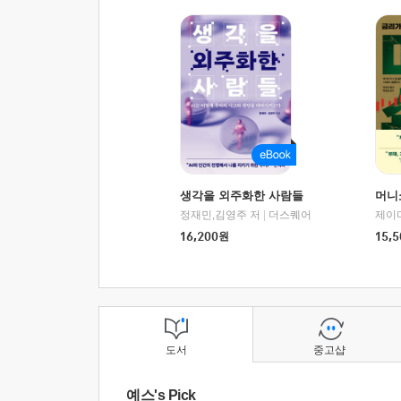
생각을 외주화한 사람들
머니
정재민,김영주 저
|
더스퀘어
16,200
원
15,5
도서
중고샵
예스's Pick