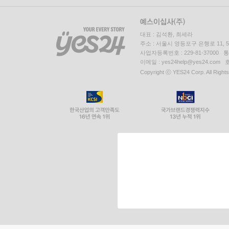
대표 : 김석환, 최세라
주소 : 서울시 영등포구 은행로 11,
사업자등록번호 : 229-81-37000 
이메일 : yes24help@yes24.c
Copyright ⓒ YES24 Corp. All Right