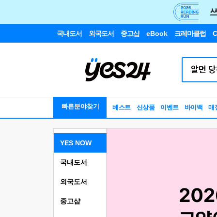
국내도서
외국도서
중고샵
eBook
크레마클럽
C
빠른분야찾기
베스트
신상품
이벤트
바이백
매
YES NOW
국내도서
외국도서
중고샵