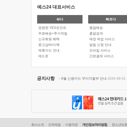
예스24 대표서비스
싸다
빠르다
영원한 YES포인트
총알배송
무료배송+추가적립
총알검색
신규회원 혜택
매장 픽업 서비스
중고샵/바이백
알림 신청 안내
제휴카드 안내
모바일 서비스
애드온
간편결제 서비스
공지사항
8월 신용카드 무이자할부 안내
2026-08-01
회사소개
인재채용
이용약관
개인정보처리방침
청소년보