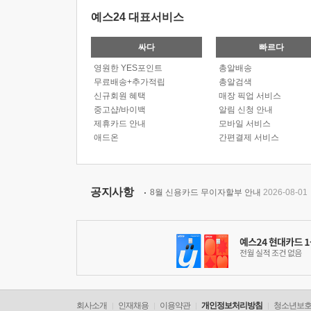
예스24 대표서비스
싸다
빠르다
영원한 YES포인트
총알배송
무료배송+추가적립
총알검색
신규회원 혜택
매장 픽업 서비스
중고샵/바이백
알림 신청 안내
제휴카드 안내
모바일 서비스
애드온
간편결제 서비스
공지사항
8월 신용카드 무이자할부 안내
2026-08-01
회사소개
인재채용
이용약관
개인정보처리방침
청소년보