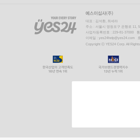
대표 : 김석환, 최세라
주소 : 서울시 영등포구 은행로 11,
사업자등록번호 : 229-81-37000 
이메일 : yes24help@yes24.c
Copyright ⓒ YES24 Corp. All Right