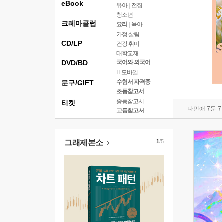
eBook
유아
|
전집
청소년
크레마클럽
요리
|
육아
가정 살림
CD/LP
건강 취미
대학교재
DVD/BD
국어와 외국어
IT 모바일
수험서 자격증
문구/GIFT
초등참고서
중등참고서
티켓
나민애 7문 
고등참고서
그래제본소
1
/5