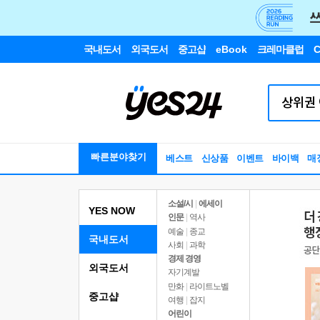
국내도서
외국도서
중고샵
eBook
크레마클럽
C
빠른분야찾기
베스트
신상품
이벤트
바이백
매
소설/시
|
에세이
YES NOW
인문
|
역사
예술
|
종교
국내도서
사회
|
과학
경제 경영
외국도서
자기계발
만화
|
라이트노벨
중고샵
여행
|
잡지
어린이