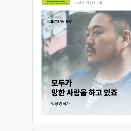
박상영 저
|
래빗홀