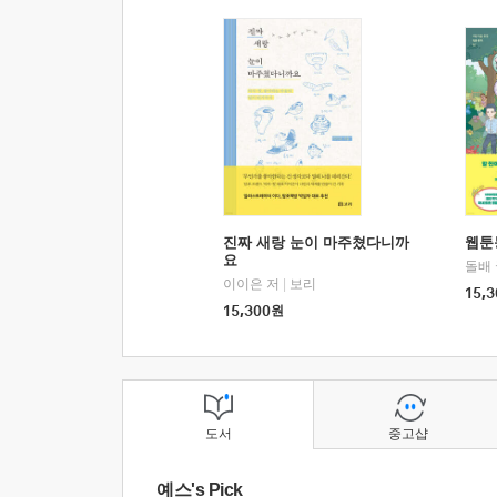
진짜 새랑 눈이 마주쳤다니까
웹툰
요
돌배
이이은 저
|
보리
15,3
15,300
원
도서
중고샵
예스's Pick