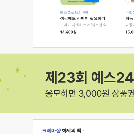
베스트셀러의 뿌리
손절
생각에도 산책이 필요하다
파동
도야마 시게히코 저/지소연 역
|
알에이치코리아(
파동
14,400
원
15,0
크레마샵
화제의 책