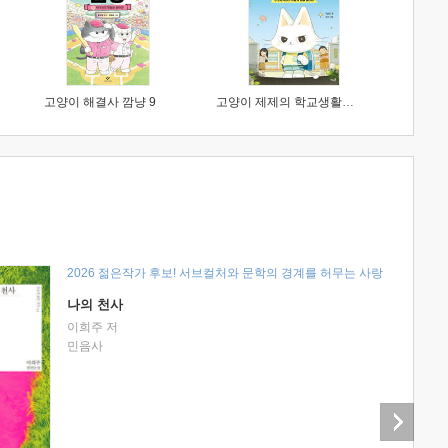
고양이 해결사 깜냥 9
고양이 제제의 학교생활 1 : 초등학생이 이렇게 힘들 줄이야
2026 젊은작가 후보! 서브컬처와 문학의 경계를 허무는 사랑
나의 천사
이희주 저
민음사