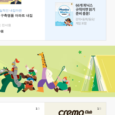
현실적인 내집마련
 구축명품 아파트 내집
|
진서원
0
원
1
/3
1
/3