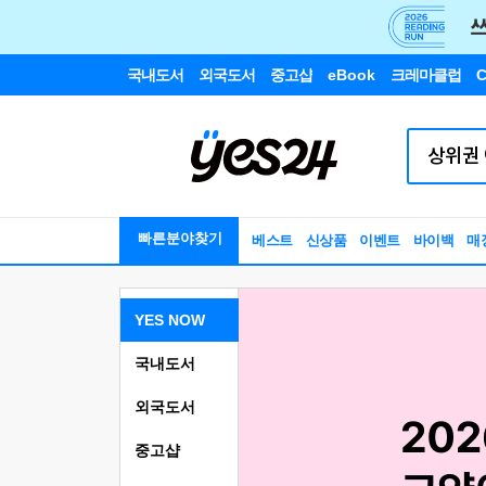
국내도서
외국도서
중고샵
eBook
크레마클럽
C
빠른분야찾기
베스트
신상품
이벤트
바이백
매
YES NOW
국내도서
외국도서
중고샵