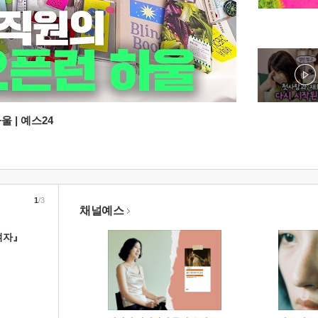
 | 예스24
1
/3
채널예스
여자』