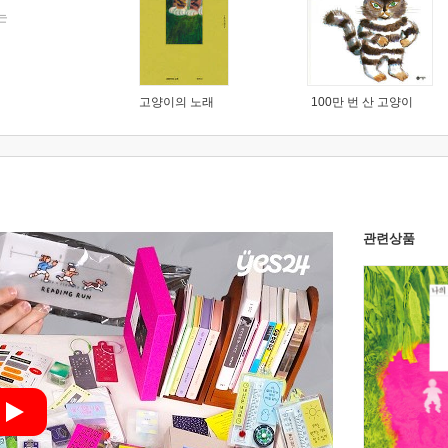
는
고양이의 노래
100만 번 산 고양이
관련상품