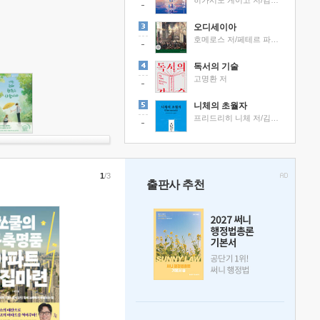
히가시노 게이고 저/김선영 역
오디세이아
호메로스 저/페테르 파울 루벤스 그림/박문재 역
독서의 기술
고명환 저
니체의 초월자
프리드리히 니체 저/김철 편역
1
/3
출판사 추천