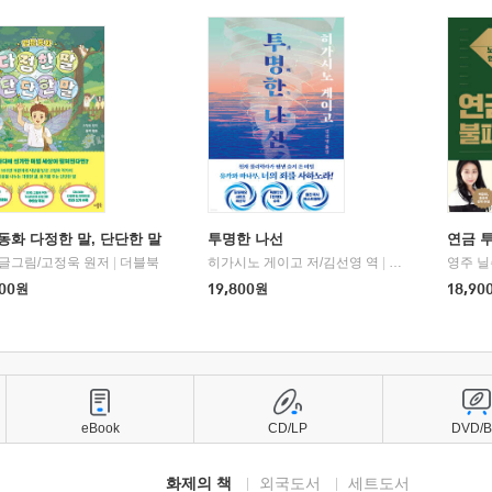
동화 다정한 말, 단단한 말
투명한 나선
연금 
 글그림/고정욱 원저
|
더블북
히가시노 게이고 저/김선영 역
|
북다
영주 닐
00
원
19,800
원
18,90
eBook
CD/LP
DVD/
화제의 책
외국도서
세트도서