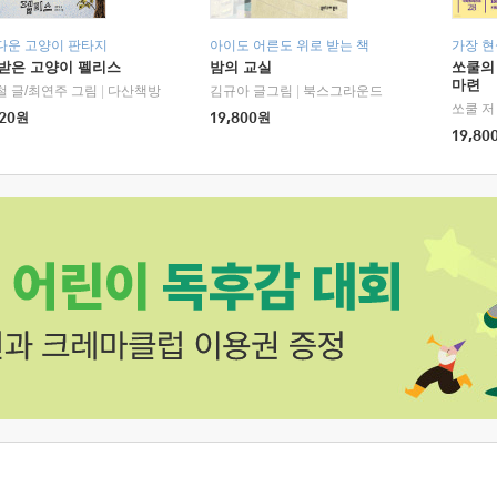
다운 고양이 판타지
아이도 어른도 위로 받는 책
가장 
받은 고양이 펠리스
밤의 교실
쏘쿨의
마련
철 글/최연주 그림
|
다산책방
김규아 글그림
|
북스그라운드
쏘쿨 저
20
원
19,800
원
19,80