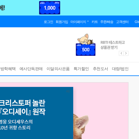
로그인
회원가입
마이페이지
카트
주문/배송
고객센터
Gl
름방학혜택
예사단독판매
이달의사은품
특가할인
추천도서
대량/법인