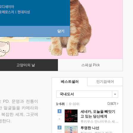
닫기
고양이의 날
스페셜 Pick
베스트셀러
인기검색어
국내도서
 PD. 문명과 전통이
1~5위
|
6~10위
한 얼굴들을 카메라와
세네카, 오늘을 빼앗기
 복잡한 세계, 그곳에
고 있는 당신에게
명한다.
루키우스 안나이우스 세네카 저/하와이 대저택 편역
투명한 나선