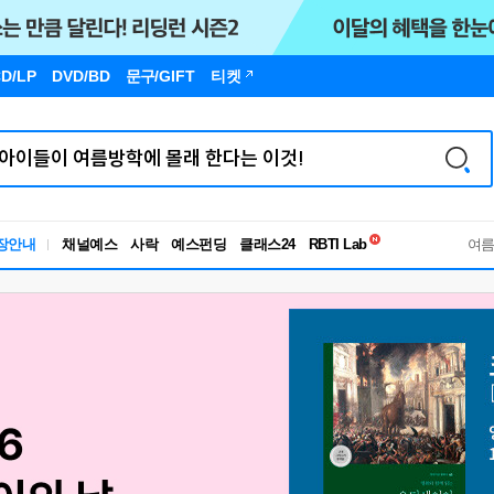
D/LP
DVD/BD
문구
/GIFT
티켓
독서유형검사
장안내
채널예스
사락
예스펀딩
클래스24
RBTI Lab
여
독서유형검사