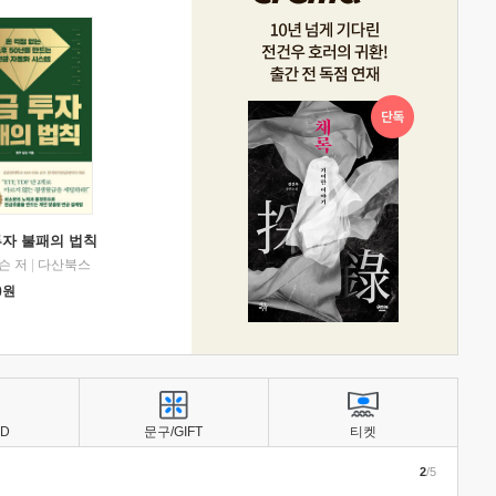
투자 불패의 법칙
슨 저
|
다산북스
0
원
BD
문구/GIFT
티켓
2
/5