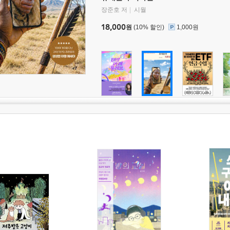
장준호 저
시월
18,000
원
(10% 할인)
1,000원