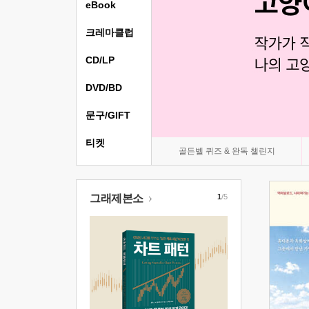
eBook
크레마클럽
CD/LP
DVD/BD
문구/GIFT
티켓
골든벨 퀴즈 & 완독 챌린지
그래제본소
1
/5