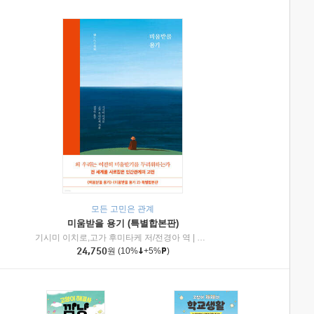
모든 고민은 관계
미움받을 용기 (특별합본판)
기시미 이치로,고가 후미타케 저/전경아 역
|
제이브리즈북스
|
인플루엔셜
24,750
원
(10%
+5%
)