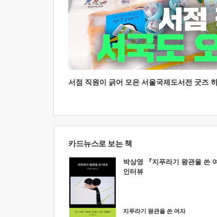
서점 직원이 긁어 모은 서울국제도서전 굿즈 하울
카드뉴스로 보는 책
박상영 『지푸라기 왕관을 쓴 
인터뷰
지푸라기 왕관을 쓴 여자