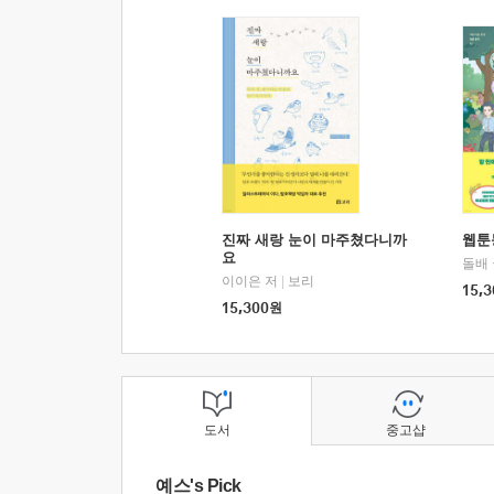
진짜 새랑 눈이 마주쳤다니까
웹툰
요
돌배
이이은 저
|
보리
15,3
15,300
원
도서
중고샵
예스's Pick