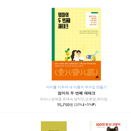
아이를 키우며 내 이름의 부수입 만들기
엄마의 두 번째 재테크
우리나,정예용,유재숙,양지인,손효영,최미영,조민주,이진현,차미숙,서미숙 저
15,750
원
(10%
+5%
)