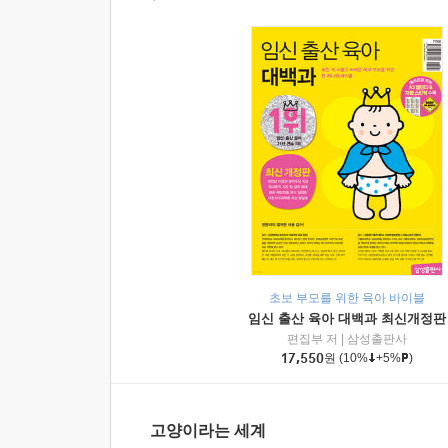
초보 부모를 위한 육아 바이블
임신 출산 육아 대백과 최신개정판
편집부 저
|
삼성출판사
17,550
원
(10%
+5%
)
고양이라는 세계