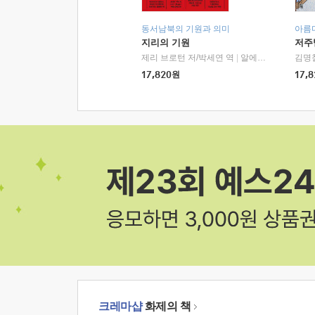
동서남북의 기원과 의미
아름
지리의 기원
저주
제리 브로턴 저/박세연 역
|
알에이치코리아(RHK)
김명
17,820
원
17,8
크레마샵
화제의 책