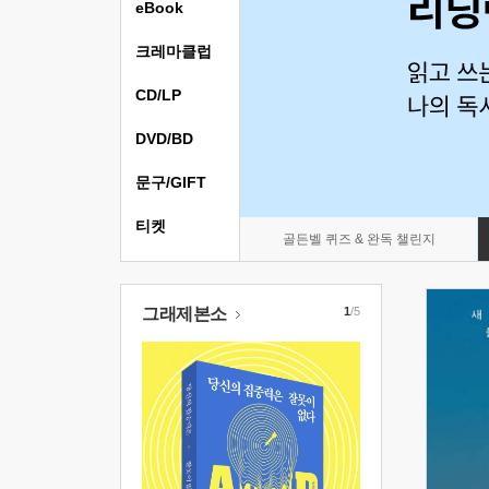
eBook
크레마클럽
CD/LP
DVD/BD
문구/GIFT
티켓
골든벨 퀴즈 & 완독 챌린지
그래제본소
1
/5