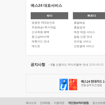
예스24 대표서비스
싸다
빠르다
영원한 YES포인트
총알배송
무료배송+추가적립
총알검색
신규회원 혜택
매장 픽업 서비스
중고샵/바이백
알림 신청 안내
제휴카드 안내
모바일 서비스
애드온
간편결제 서비스
공지사항
8월 신용카드 무이자할부 안내
2026-08-01
회사소개
인재채용
이용약관
개인정보처리방침
청소년보