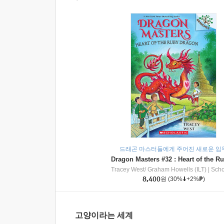
드래곤 마스터들에게 주어진 새로운 임
Tracey West/ Graham Howells (ILT)
|
Scholasti
8,400
원
(30%
+2%
)
고양이라는 세계