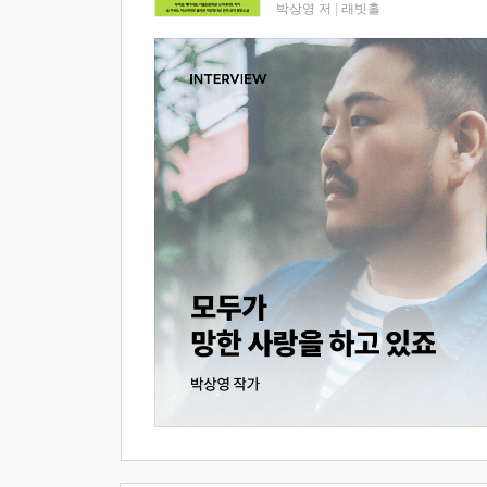
박상영 저
|
래빗홀