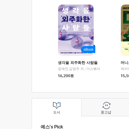
생각을 외주화한 사람들
머니
정재민,김영주 저
|
더스퀘어
16,200
원
15,5
도서
중고샵
예스's Pick