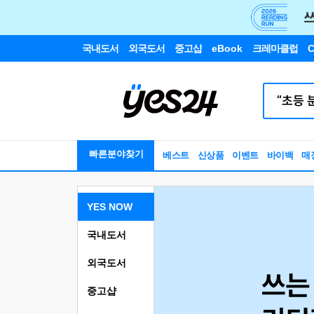
국내도서
외국도서
중고샵
eBook
크레마클럽
C
빠른분야찾기
베스트
신상품
이벤트
바이백
매
YES NOW
국내도서
외국도서
중고샵