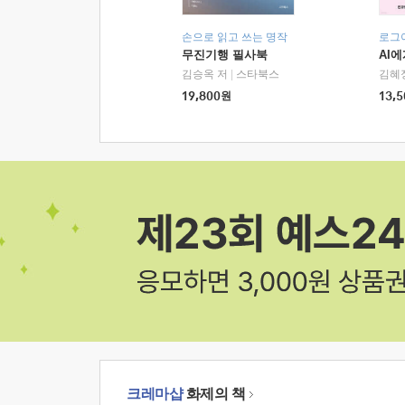
손으로 읽고 쓰는 명작
로그
무진기행 필사북
AI
김승옥 저
|
스타북스
김혜
19,800
원
13,5
크레마샵
화제의 책