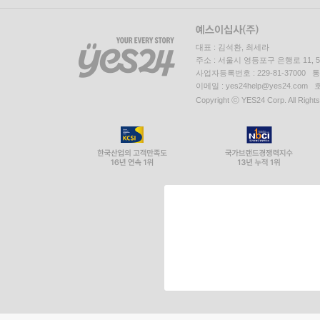
대표 : 김석환, 최세라
주소 : 서울시 영등포구 은행로 11,
사업자등록번호 : 229-81-37000 
이메일 : yes24help@yes24.c
Copyright ⓒ YES24 Corp. All Right