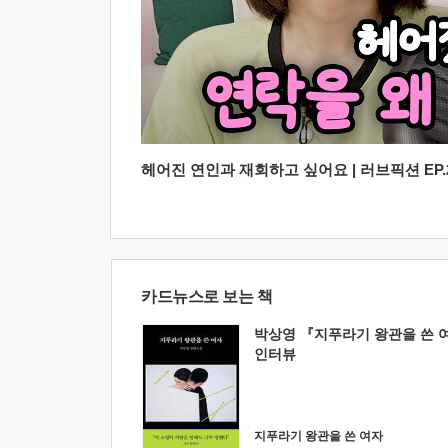
헤어진 연인과 재회하고 싶어요 | 러브픽션 EP.2
카드뉴스로 보는 책
박상영 『지푸라기 왕관을 쓴 
인터뷰
지푸라기 왕관을 쓴 여자