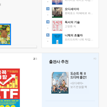
히가시노 게이고 저/김선영 역
래
오디세이아
호메로스 저/페테르 파울 루벤스 그림/박문재 역
독서의 기술
고명환 저
니체의 초월자
프리드리히 니체 저/김철 편역
2
/3
출판사 추천