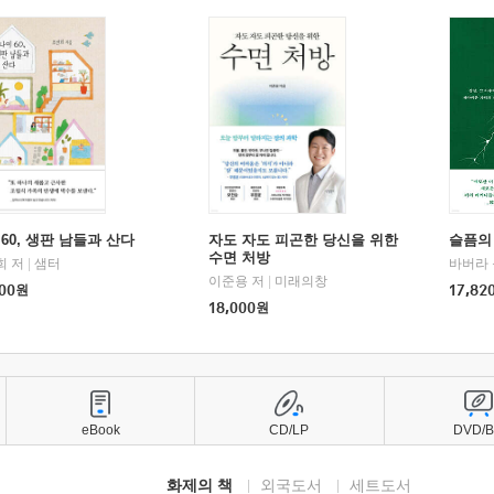
60, 생판 남들과 산다
자도 자도 피곤한 당신을 위한
슬픔의
수면 처방
희 저
|
샘터
바버라 
이준용 저
|
미래의창
00
원
17,82
18,000
원
eBook
CD/LP
DVD/
화제의 책
외국도서
세트도서