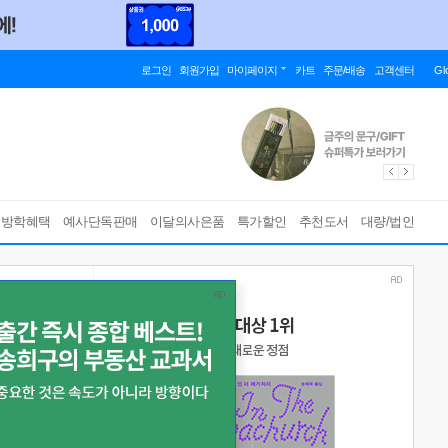
로그인
회원가입
마이페이지
카트
주문/배송
고객센터
Gl
름방학혜택
예사단독판매
이달의사은품
특가할인
추천도서
대량/법인