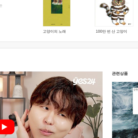
는
고양이의 노래
100만 번 산 고양이
관련상품