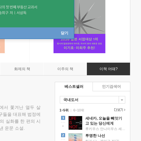
닫기
화제의 책
이주의 책
이책 어때?
베스트셀러
인기검색어
국내도서
에서 쫓겨난 열두 살
1~5위
|
6~10위
친구들을 대표해 법정에
세네카, 오늘을 빼앗기
의 실화를 한 편의 시
고 있는 당신에게
낸 운문 소설.
루키우스 안나이우스 세네카 저/하와이 대저택 편역
투명한 나선