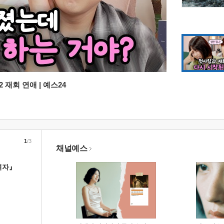
 재회 연애 | 예스24
1
/3
채널예스
여자』