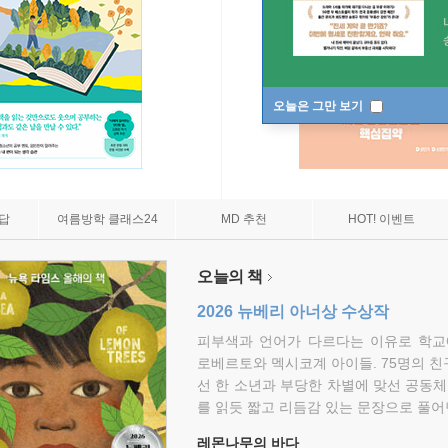
오늘은 그만 보기
7답
여름방학 클래스24
MD 추천
HOT! 이벤트
오늘의 책
2026 뉴베리 아너상 수상작
피부색과 언어가 다르다는 이유로 학교
로베르토와 멕시코계 아이들. 75명의 
선 한 소년과 부당한 차별에 맞선 공동체
를 읽듯 짧고 리듬감 있는 문장으로 풀어
레몬나무의 바다