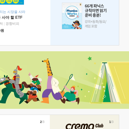
리는 시장을 사라
 사야 할 ETF
저
|
경향비피
0
원
2
/3
1
/3