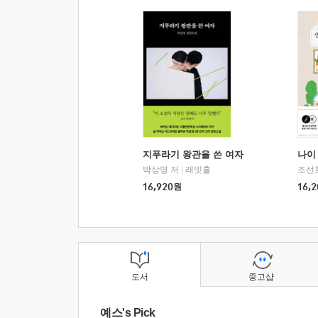
지푸라기 왕관을 쓴 여자
나이 
박상영 저
|
래빗홀
조선
16,920
원
16,2
도서
중고샵
예스's Pick