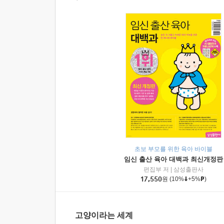
초보 부모를 위한 육아 바이블
임신 출산 육아 대백과 최신개정판
편집부 저
|
삼성출판사
17,550
원
(10%
+5%
)
고양이라는 세계