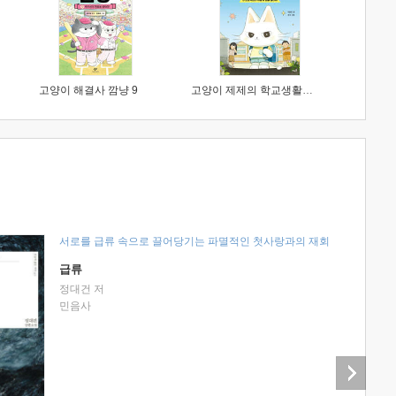
고양이 해결사 깜냥 9
고양이 제제의 학교생활 1 : 초등학생이 이렇게 힘들 줄이야
서로를 급류 속으로 끌어당기는 파멸적인 첫사랑과의 재회
급류
정대건 저
민음사