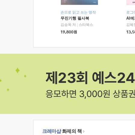
손으로 읽고 쓰는 명작
로그
무진기행 필사북
AI
김승옥 저
|
스타북스
김혜
19,800
원
13,5
크레마샵
화제의 책