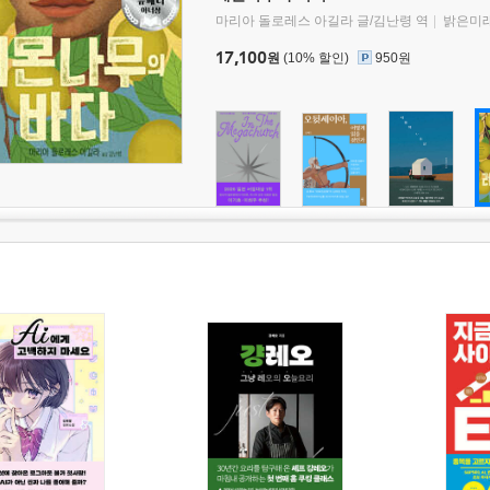
마리아 돌로레스 아길라 글/김난령 역
밝은미
17,100
원
(10% 할인)
950원