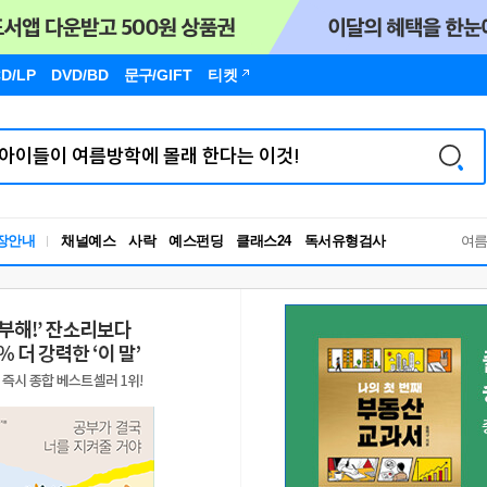
D/LP
DVD/BD
문구
/GIFT
티켓
독서유형검사
장안내
채널예스
사락
예스펀딩
클래스24
여
RBTI Lab
독서유형검사