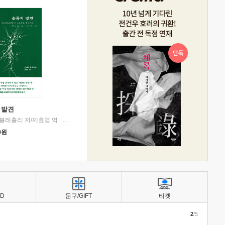
 발견
블래츨리 저/제효영 역
|
디플롯
0
원
BD
문구/GIFT
티켓
2
/5