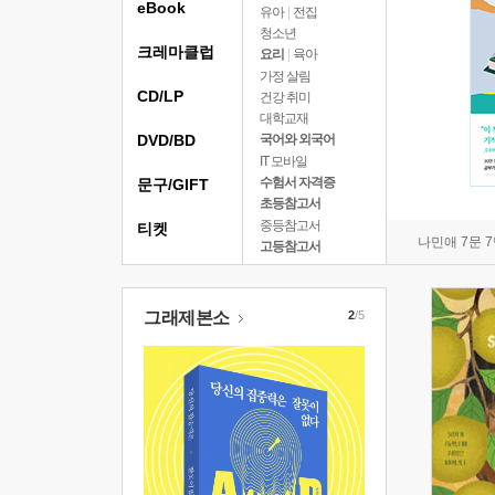
eBook
유아
|
전집
청소년
크레마클럽
요리
|
육아
가정 살림
CD/LP
건강 취미
대학교재
DVD/BD
국어와 외국어
IT 모바일
수험서 자격증
문구/GIFT
초등참고서
중등참고서
티켓
나민애 7문 
고등참고서
그래제본소
2
/5