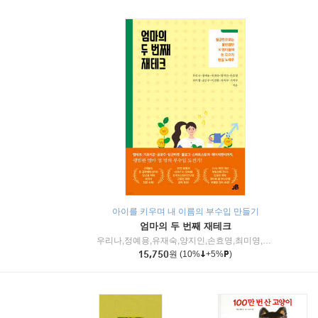
아이를 키우며 내 이름의 부수입 만들기
엄마의 두 번째 재테크
우리나,정예용,유재숙,양지인,손효영,최미영,조민주,이진현,차미숙,서미숙 저
15,750
원
(10%
+5%
)