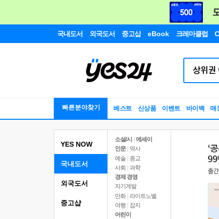
국내도서
외국도서
중고샵
eBook
크레마클럽
C
빠른분야찾기
베스트
신상품
이벤트
바이백
매
소설/시
|
에세이
YES NOW
인문
|
역사
예술
|
종교
국내도서
사회
|
과학
경제 경영
외국도서
자기계발
만화
|
라이트노벨
중고샵
여행
|
잡지
어린이