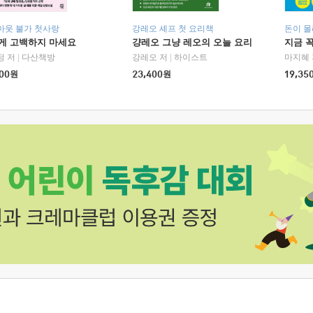
아웃 불가 첫사랑
강레오 셰프 첫 요리책
돈이 몰
에게 고백하지 마세요
걍레오 그냥 레오의 오늘 요리
지금 꼭
정 저
|
다산책방
강레오 저
|
하이스트
마지혜 
00
원
23,400
원
19,35