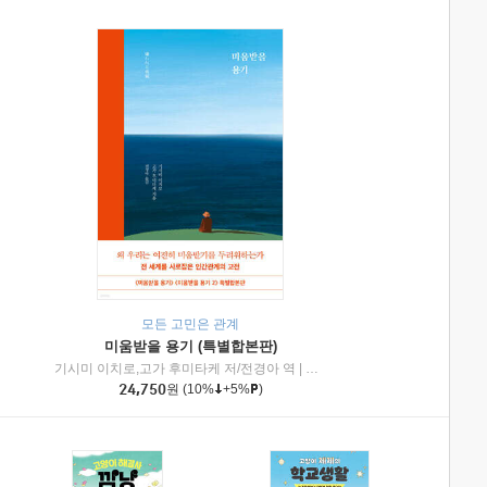
모든 고민은 관계
미움받을 용기 (특별합본판)
기시미 이치로,고가 후미타케 저/전경아 역
|
제이브리즈북스
|
인플루엔셜
24,750
원
(10%
+5%
)