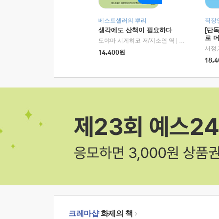
베스트셀러의 뿌리
직장
생각에도 산책이 필요하다
[단
로 
도야마 시게히코 저/지소연 역
|
알에이치코리아(
14,400
원
18,4
크레마샵
화제의 책