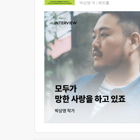
박상영 저
|
래빗홀