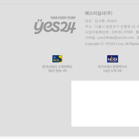
대표 : 김석환, 최세라
주소 : 서울시 영등포구 은행로 11,
사업자등록번호 : 229-81-37000 
이메일 : yes24help@yes24.c
Copyright ⓒ YES24 Corp. All Right