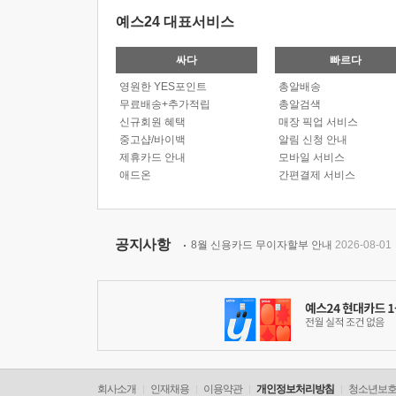
예스24 대표서비스
싸다
빠르다
영원한 YES포인트
총알배송
무료배송+추가적립
총알검색
신규회원 혜택
매장 픽업 서비스
중고샵/바이백
알림 신청 안내
제휴카드 안내
모바일 서비스
애드온
간편결제 서비스
공지사항
8월 신용카드 무이자할부 안내
2026-08-01
회사소개
인재채용
이용약관
개인정보처리방침
청소년보