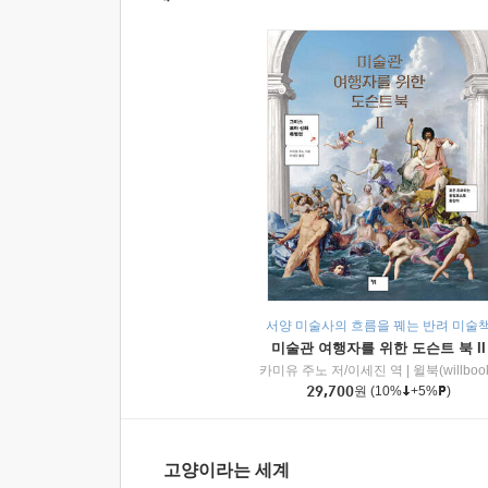
서양 미술사의 흐름을 꿰는 반려 미술
미술관 여행자를 위한 도슨트 북 II
카미유 주노 저/이세진 역
|
윌북(willboo
29,700
원
(10%
+5%
)
고양이라는 세계