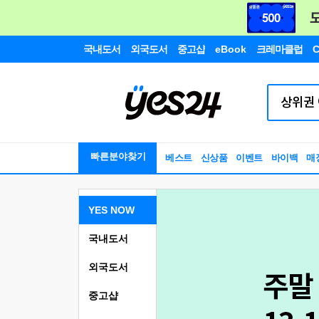
국내도서
외국도서
중고샵
eBook
크레마클럽
C
빠른분야찾기
베스트
신상품
이벤트
바이백
매
YES NOW
국내도서
외국도서
중고샵