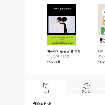
지푸라기 왕관을 쓴 여자
나이 
박상영 저
|
래빗홀
조선
16,920
원
16,2
도서
중고샵
예스's Pick