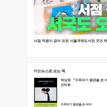
서점 직원이 긁어 모은 서울국제도서전 굿즈 하울
카드뉴스로 보는 책
박상영 『지푸라기 왕관을 쓴 
인터뷰
지푸라기 왕관을 쓴 여자