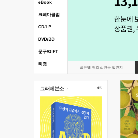
eBook
크레마클럽
CD/LP
DVD/BD
문구/GIFT
티켓
골든벨 퀴즈 & 완독 챌린지
그래제본소
4
/5