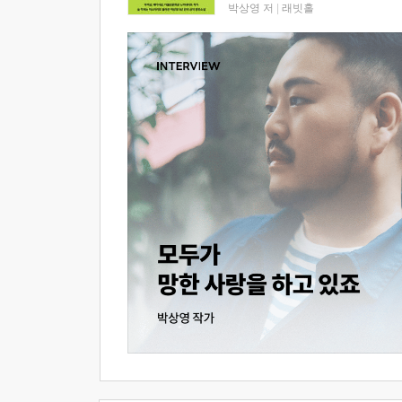
박상영 저
|
래빗홀