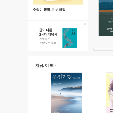
추억이 퐁퐁 도넛 빵집
지금, 이 책