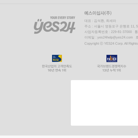
대표 : 김석환, 최세라
주소 : 서울시 영등포구 은행로 11,
사업자등록번호 : 229-81-37000 
이메일 : yes24help@yes24.c
Copyright ⓒ YES24 Corp. All Right