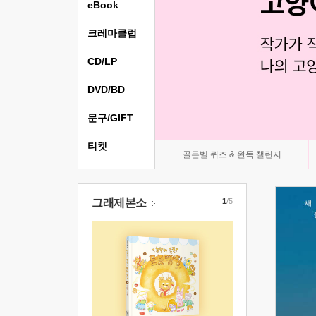
eBook
크레마클럽
CD/LP
DVD/BD
문구/GIFT
티켓
골든벨 퀴즈 & 완독 챌린지
그래제본소
1
/5