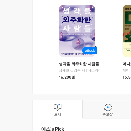
생각을 외주화한 사람들
머니
정재민,김영주 저
|
더스퀘어
16,200
원
15,5
도서
중고샵
예스's Pick