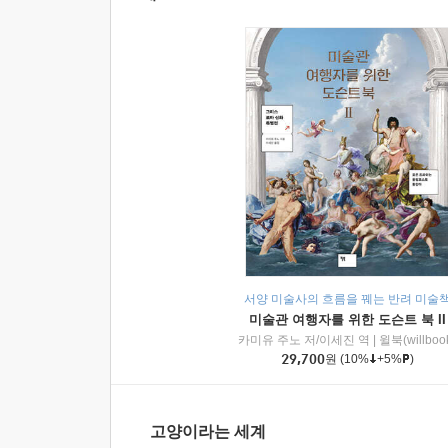
서양 미술사의 흐름을 꿰는 반려 미술
미술관 여행자를 위한 도슨트 북 II
카미유 주노 저/이세진 역
|
윌북(willboo
29,700
원
(10%
+5%
)
고양이라는 세계