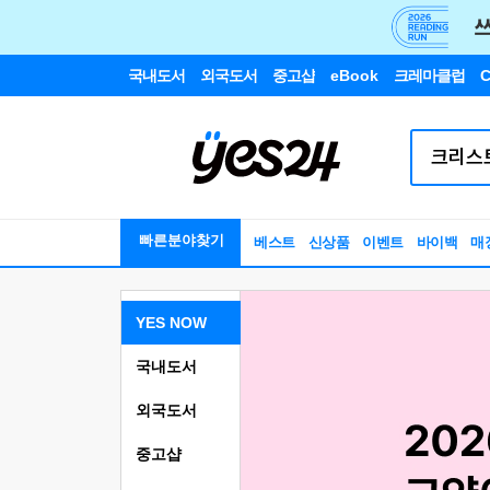
국내도서
외국도서
중고샵
eBook
크레마클럽
C
빠른분야찾기
베스트
신상품
이벤트
바이백
매
YES NOW
국내도서
외국도서
중고샵