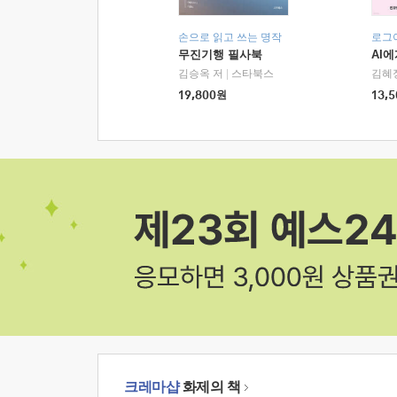
손으로 읽고 쓰는 명작
로그
무진기행 필사북
AI
김승옥 저
|
스타북스
김혜
19,800
원
13,5
크레마샵
화제의 책