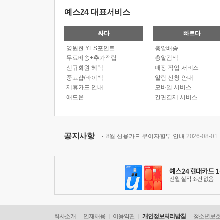
예스24 대표서비스
싸다
빠르다
영원한 YES포인트
총알배송
무료배송+추가적립
총알검색
신규회원 혜택
매장 픽업 서비스
중고샵/바이백
알림 신청 안내
제휴카드 안내
모바일 서비스
애드온
간편결제 서비스
공지사항
8월 신용카드 무이자할부 안내
2026-08-01
회사소개
인재채용
이용약관
개인정보처리방침
청소년보