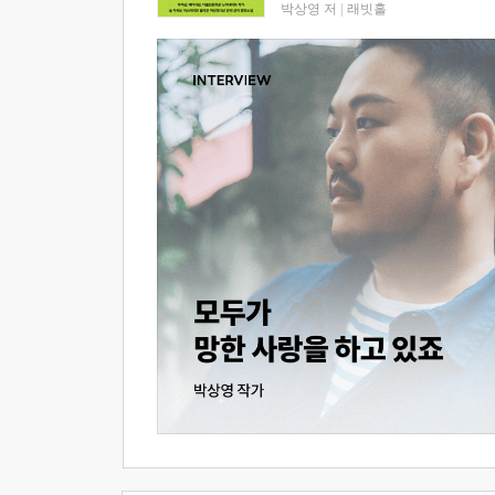
박상영 저
|
래빗홀