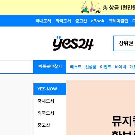
국내도서
외국도서
중고샵
eBook
크레마클럽
C
빠른분야찾기
베스트
신상품
이벤트
바이백
매
YES NOW
국내도서
외국도서
중고샵