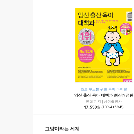
초보 부모를 위한 육아 바이블
임신 출산 육아 대백과 최신개정판
편집부 저
|
삼성출판사
17,550
원
(10%
+5%
)
고양이라는 세계