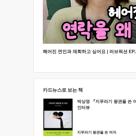
헤어진 연인과 재회하고 싶어요 | 러브픽션 EP.2
카드뉴스로 보는 책
박상영 『지푸라기 왕관을 쓴 
인터뷰
지푸라기 왕관을 쓴 여자