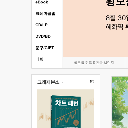
eBook
크레마클럽
CD/LP
DVD/BD
문구/GIFT
티켓
골든벨 퀴즈 & 완독 챌린지
그래제본소
5
/5