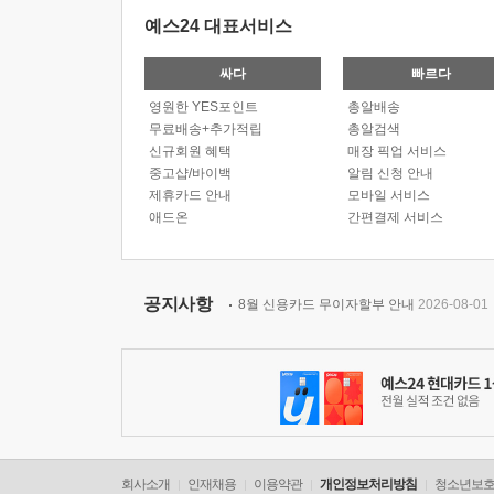
예스24 대표서비스
싸다
빠르다
영원한 YES포인트
총알배송
무료배송+추가적립
총알검색
신규회원 혜택
매장 픽업 서비스
중고샵/바이백
알림 신청 안내
제휴카드 안내
모바일 서비스
애드온
간편결제 서비스
공지사항
8월 신용카드 무이자할부 안내
2026-08-01
회사소개
인재채용
이용약관
개인정보처리방침
청소년보