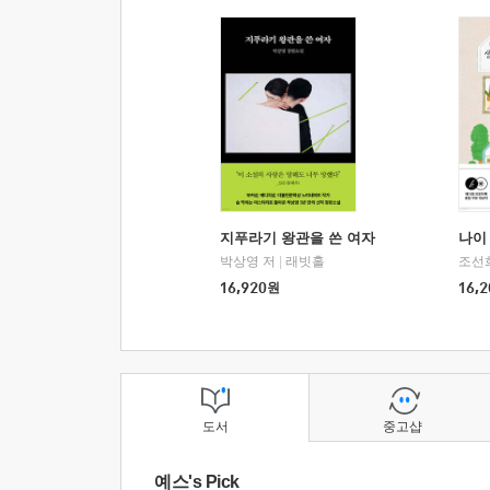
지푸라기 왕관을 쓴 여자
나이 
박상영 저
|
래빗홀
조선
16,920
원
16,2
도서
중고샵
예스's Pick