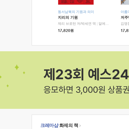
동서남북의 기원과 의미
아름
지리의 기원
저주
제리 브로턴 저/박세연 역
|
알에이치코리아(RHK)
김명
17,820
원
17,8
크레마샵
화제의 책