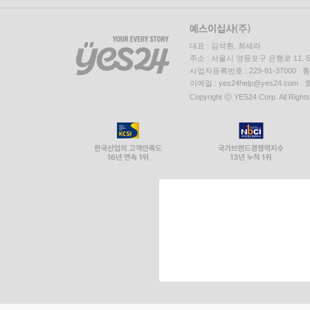
대표 : 김석환, 최세라
주소 : 서울시 영등포구 은행로 11,
사업자등록번호 : 229-81-37000 
이메일 : yes24help@yes24.c
Copyright ⓒ YES24 Corp. All Right