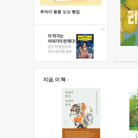
추억이 퐁퐁 도넛 빵집
지금, 이 책