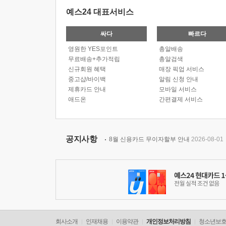
예스24 대표서비스
싸다
빠르다
영원한 YES포인트
총알배송
무료배송+추가적립
총알검색
신규회원 혜택
매장 픽업 서비스
중고샵/바이백
알림 신청 안내
제휴카드 안내
모바일 서비스
애드온
간편결제 서비스
공지사항
8월 신용카드 무이자할부 안내
2026-08-01
회사소개
인재채용
이용약관
개인정보처리방침
청소년보