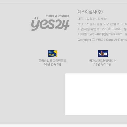
대표 : 김석환, 최세라
주소 : 서울시 영등포구 은행로 11,
사업자등록번호 : 229-81-37000 
이메일 : yes24help@yes24.c
Copyright ⓒ YES24 Corp. All Right