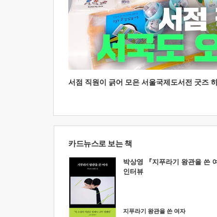
서점 직원이 긁어 모은 서울국제도서전 굿즈 하울
카드뉴스로 보는 책
박상영 『지푸라기 왕관을 쓴 
인터뷰
지푸라기 왕관을 쓴 여자