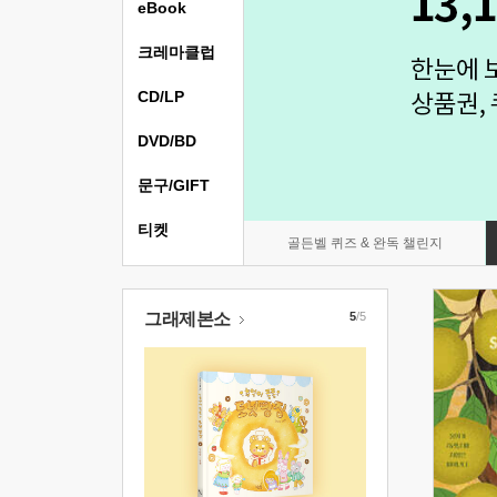
eBook
크레마클럽
CD/LP
DVD/BD
문구/GIFT
티켓
골든벨 퀴즈 & 완독 챌린지
그래제본소
5
/5