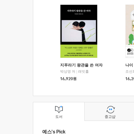
지푸라기 왕관을 쓴 여자
나이 
박상영 저
|
래빗홀
조선
16,920
원
16,2
도서
중고샵
예스's Pick