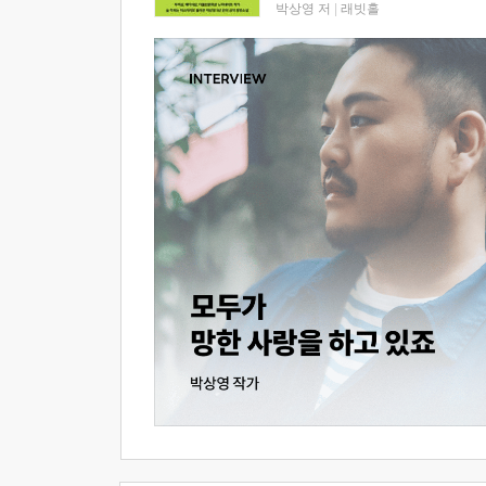
박상영 저
|
래빗홀