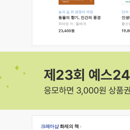
숲과 길 위 생명의 여정
단어
동물의 향기, 인간의 풍경
인생
최태영 저
|
돌베개
황선
23,400
원
19,8
크레마샵
화제의 책