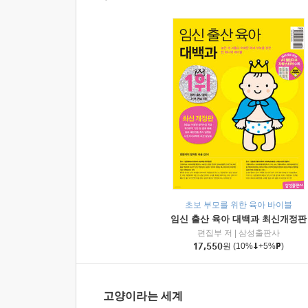
초보 부모를 위한 육아 바이블
임신 출산 육아 대백과 최신개정판
편집부 저
|
삼성출판사
17,550
원
(10%
+5%
)
고양이라는 세계