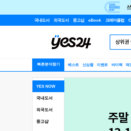
국내도서
외국도서
중고샵
eBook
크레마클럽
C
빠른분야찾기
베스트
신상품
이벤트
바이백
매
YES NOW
국내도서
외국도서
중고샵