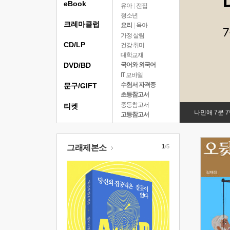
eBook
유아
|
전집
청소년
크레마클럽
요리
|
육아
가정 살림
CD/LP
건강 취미
대학교재
DVD/BD
국어와 외국어
IT 모바일
수험서 자격증
문구/GIFT
초등참고서
중등참고서
티켓
나민애 7문 
고등참고서
그래제본소
1
/5