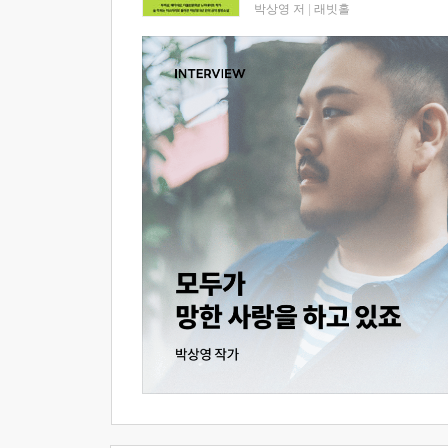
박상영 저
|
래빗홀