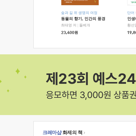
숲과 길 위 생명의 여정
단어
동물의 향기, 인간의 풍경
인생
최태영 저
|
돌베개
황선
23,400
원
19,8
크레마샵
화제의 책