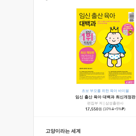
초보 부모를 위한 육아 바이블
임신 출산 육아 대백과 최신개정판
편집부 저
|
삼성출판사
17,550
원
(10%
+5%
)
고양이라는 세계