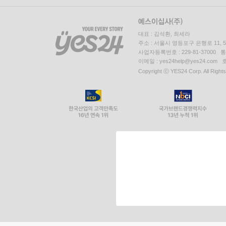
대표 : 김석환, 최세라
주소 : 서울시 영등포구 은행로 11,
사업자등록번호 : 229-81-37000 
이메일 : yes24help@yes24.c
Copyright ⓒ YES24 Corp. All Right