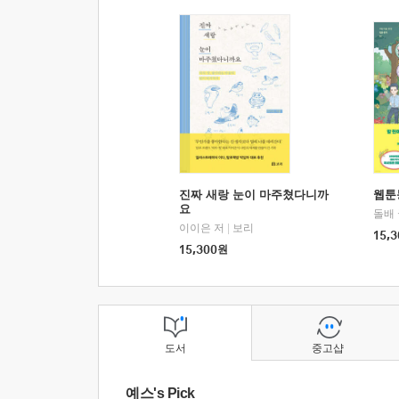
진짜 새랑 눈이 마주쳤다니까
웹툰
요
돌배
이이은 저
|
보리
15,3
15,300
원
도서
중고샵
예스's Pick