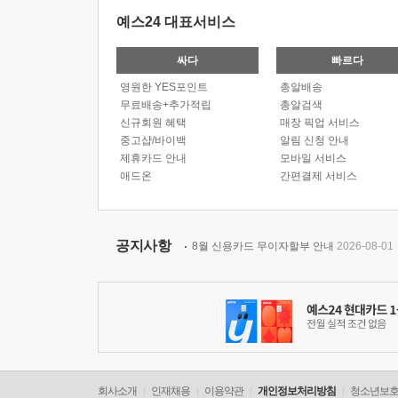
예스24 대표서비스
싸다
빠르다
영원한 YES포인트
총알배송
무료배송+추가적립
총알검색
신규회원 혜택
매장 픽업 서비스
중고샵/바이백
알림 신청 안내
제휴카드 안내
모바일 서비스
애드온
간편결제 서비스
공지사항
8월 신용카드 무이자할부 안내
2026-08-01
회사소개
인재채용
이용약관
개인정보처리방침
청소년보