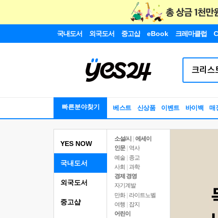
국내도서
외국도서
중고샵
eBook
크레마클럽
C
빠른분야찾기
베스트
신상품
이벤트
바이백
매
소설/시
|
에세이
YES NOW
인문
|
역사
예술
|
종교
국내도서
사회
|
과학
경제 경영
외국도서
자기계발
만화
|
라이트노벨
중고샵
여행
|
잡지
어린이