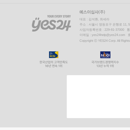
대표 : 김석환, 최세라
주소 : 서울시 영등포구 은행로 11,
사업자등록번호 : 229-81-37000 
이메일 : yes24help@yes24.c
Copyright ⓒ YES24 Corp. All Right