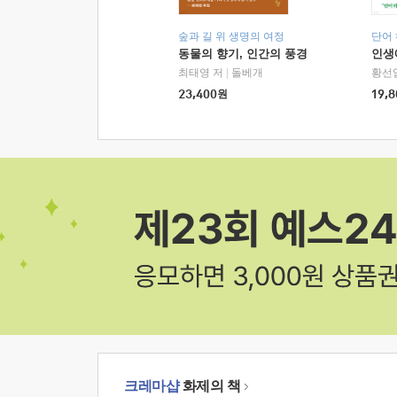
숲과 길 위 생명의 여정
단어
동물의 향기, 인간의 풍경
인생
최태영 저
|
돌베개
황선
23,400
원
19,8
크레마샵
화제의 책