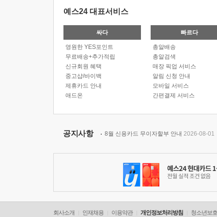
예스24 대표서비스
싸다
빠르다
영원한 YES포인트
총알배송
무료배송+추가적립
총알검색
신규회원 혜택
매장 픽업 서비스
중고샵/바이백
알림 신청 안내
제휴카드 안내
모바일 서비스
애드온
간편결제 서비스
공지사항
8월 신용카드 무이자할부 안내
2026-08-01
회사소개
인재채용
이용약관
개인정보처리방침
청소년보