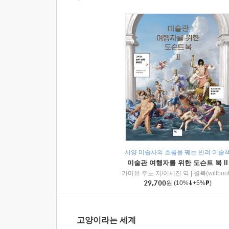
서양 미술사의 흐름을 꿰는 반려 미술
미술관 여행자를 위한 도슨트 북 II
카미유 주노 저/이세진 역
|
윌북(willboo
29,700
원
(10%
+5%
)
고양이라는 세계