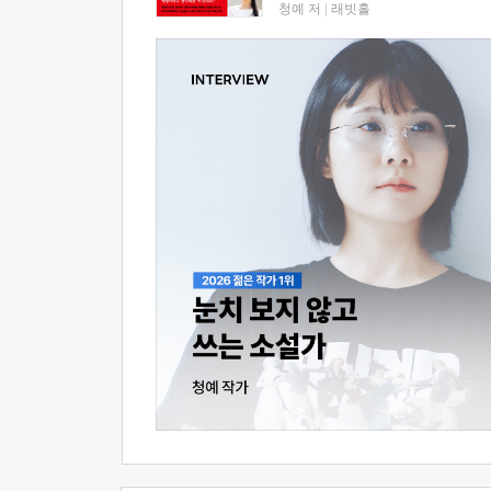
청예 저
|
래빗홀