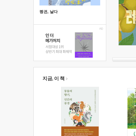
펭귄, 날다
지금, 이 책