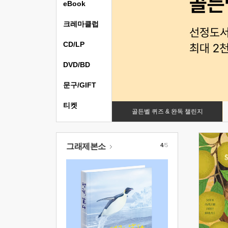
eBook
크레마클럽
CD/LP
DVD/BD
문구/GIFT
티켓
골든벨 퀴즈 & 완독 챌린지
그래제본소
4
/5