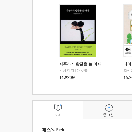
지푸라기 왕관을 쓴 여자
나이 
박상영 저
|
래빗홀
조선
16,920
원
16,2
도서
중고샵
예스's Pick