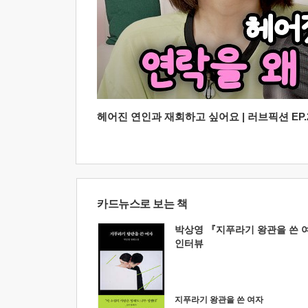
헤어진 연인과 재회하고 싶어요 | 러브픽션 EP.2
카드뉴스로 보는 책
박상영 『지푸라기 왕관을 쓴 
인터뷰
지푸라기 왕관을 쓴 여자