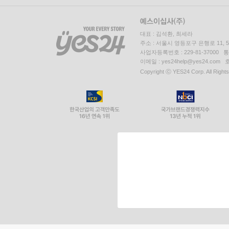
대표 : 김석환, 최세라
주소 : 서울시 영등포구 은행로 11,
사업자등록번호 : 229-81-37000 
이메일 : yes24help@yes24.c
Copyright ⓒ YES24 Corp. All Right