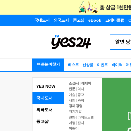
국내도서
외국도서
중고샵
eBook
크레마클럽
C
빠른분야찾기
베스트
신상품
이벤트
바이백
매
소설/시
|
에세이
YES NOW
인문
|
역사
예술
|
종교
국내도서
사회
|
과학
경제 경영
외국도서
자기계발
만화
|
라이트노벨
중고샵
여행
|
잡지
어린이