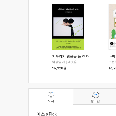
지푸라기 왕관을 쓴 여자
나이 
박상영 저
|
래빗홀
조선
16,920
원
16,2
도서
중고샵
예스's Pick