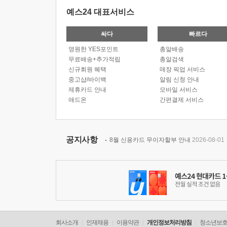
예스24 대표서비스
싸다
빠르다
영원한 YES포인트
총알배송
무료배송+추가적립
총알검색
신규회원 혜택
매장 픽업 서비스
중고샵/바이백
알림 신청 안내
제휴카드 안내
모바일 서비스
애드온
간편결제 서비스
공지사항
8월 신용카드 무이자할부 안내
2026-08-01
회사소개
인재채용
이용약관
개인정보처리방침
청소년보