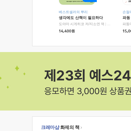
베스트셀러의 뿌리
손절
생각에도 산책이 필요하다
파동
도야마 시게히코 저/지소연 역
|
알에이치코리아(
파동
14,400
원
15,0
크레마샵
화제의 책