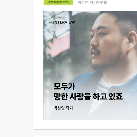
박상영 저
|
래빗홀