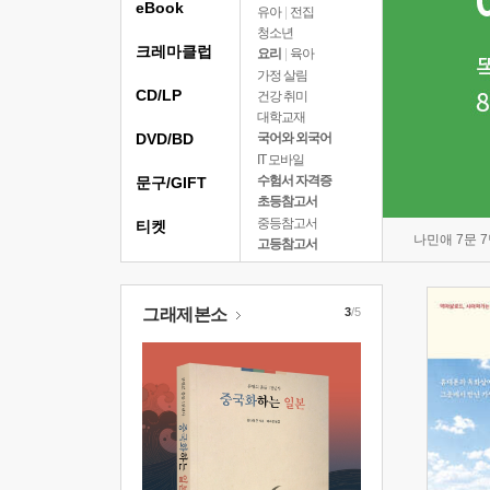
eBook
유아
|
전집
청소년
크레마클럽
요리
|
육아
가정 살림
CD/LP
건강 취미
대학교재
DVD/BD
국어와 외국어
IT 모바일
수험서 자격증
문구/GIFT
초등참고서
중등참고서
티켓
나민애 7문 
고등참고서
그래제본소
3
/5