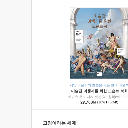
서양 미술사의 흐름을 꿰는 반려 미술
미술관 여행자를 위한 도슨트 북 II
카미유 주노 저/이세진 역
|
윌북(willboo
29,700
원
(10%
+5%
)
고양이라는 세계