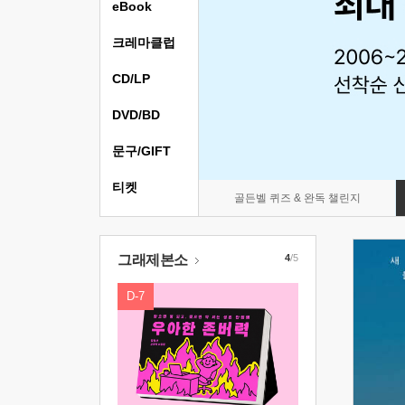
eBook
크레마클럽
CD/LP
DVD/BD
문구/GIFT
티켓
골든벨 퀴즈 & 완독 챌린지
그래제본소
4
/5
D-7