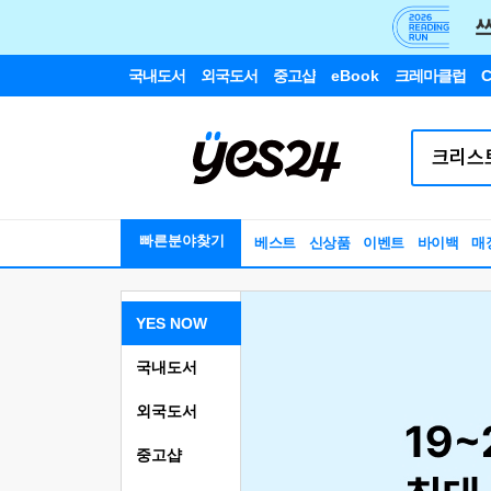
국내도서
외국도서
중고샵
eBook
크레마클럽
C
빠른분야찾기
베스트
신상품
이벤트
바이백
매
YES NOW
국내도서
외국도서
중고샵