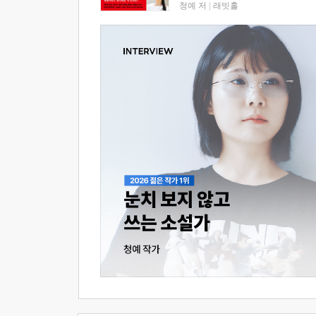
청예 저
|
래빗홀