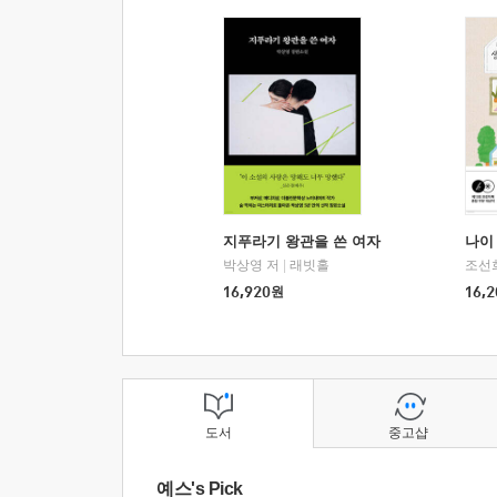
지푸라기 왕관을 쓴 여자
나이 
박상영 저
|
래빗홀
조선
16,920
원
16,2
도서
중고샵
예스's Pick