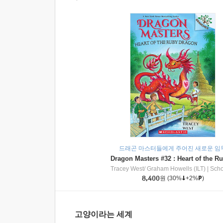
드래곤 마스터들에게 주어진 새로운 임
Tracey West/ Graham Howells (ILT)
|
Scholasti
8,400
원
(30%
+2%
)
고양이라는 세계