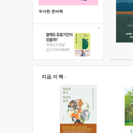
우아한 존버력
지금, 이 책