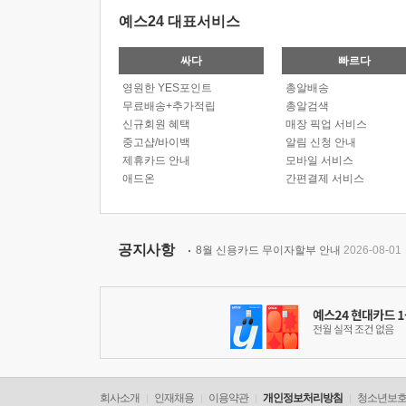
예스24 대표서비스
싸다
빠르다
영원한 YES포인트
총알배송
무료배송+추가적립
총알검색
신규회원 혜택
매장 픽업 서비스
중고샵/바이백
알림 신청 안내
제휴카드 안내
모바일 서비스
애드온
간편결제 서비스
공지사항
8월 신용카드 무이자할부 안내
2026-08-01
회사소개
인재채용
이용약관
개인정보처리방침
청소년보