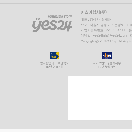
대표 : 김석환, 최세라
주소 : 서울시 영등포구 은행로 11,
사업자등록번호 : 229-81-37000 
이메일 : yes24help@yes24.c
Copyright ⓒ YES24 Corp. All Right