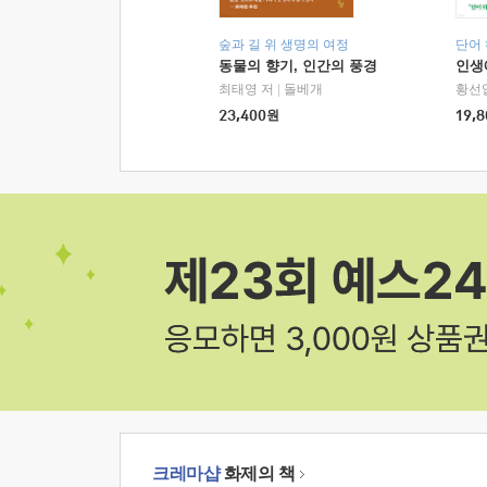
숲과 길 위 생명의 여정
단어
동물의 향기, 인간의 풍경
인생
최태영 저
|
돌베개
황선
23,400
원
19,8
크레마샵
화제의 책