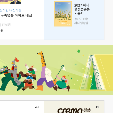
현실적인 내집마련
 구축명품 아파트 내집
|
진서원
0
원
2
/3
1
/3