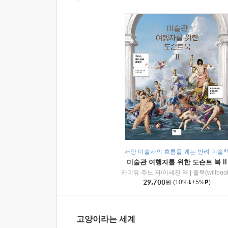
서양 미술사의 흐름을 꿰는 반려 미술
미술관 여행자를 위한 도슨트 북 II
카미유 주노 저/이세진 역
|
윌북(willboo
29,700
원
(10%
+5%
)
고양이라는 세계