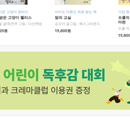
다운 고양이 판타지
아이도 어른도 위로 받는 책
가장 
받은 고양이 펠리스
밤의 교실
쏘쿨의
마련
철 글/최연주 그림
|
다산책방
김규아 글그림
|
북스그라운드
쏘쿨 저
20
원
19,800
원
19,80