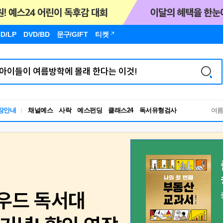
D/LP
DVD/BD
문구
/GIFT
티켓
독서유형검사
장안내
채널예스
사락
예스펀딩
클래스24
여
RBTI Lab
독서유형검사