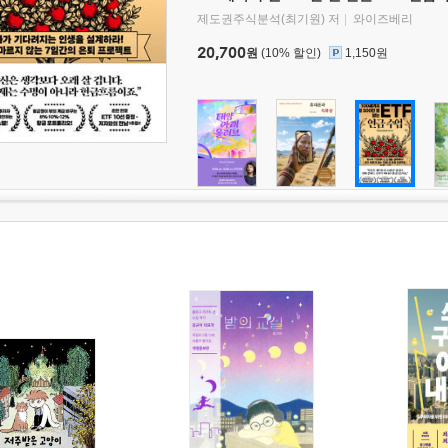
제도권주식분석(최기원) 저
와이즈베리
20,700
원
(10% 할인)
1,150원