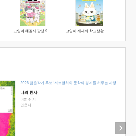
고양이 해결사 깜냥 9
고양이 제제의 학교생활 1 : 초등학생이 이렇게 힘들 줄이야
2026 젊은작가 후보! 서브컬처와 문학의 경계를 허무는 사랑
나의 천사
이희주 저
민음사