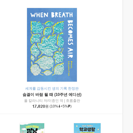
세계를 감동시킨 생의 기록 한정판
숨결이 바람 될 때 (10주년 에디션)
|
미래엔아이세움
폴 칼라니티 저/이종인 역
|
흐름출판
17,820
원
(10%
+5%
)