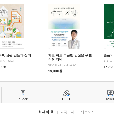
60, 생판 남들과 산다
자도 자도 피곤한 당신을 위한
슬픔의
수면 처방
희 저
|
샘터
바버라 
이준용 저
|
미래의창
00
원
17,82
18,000
원
eBook
CD/LP
DVD/
화제의 책
외국도서
세트도서