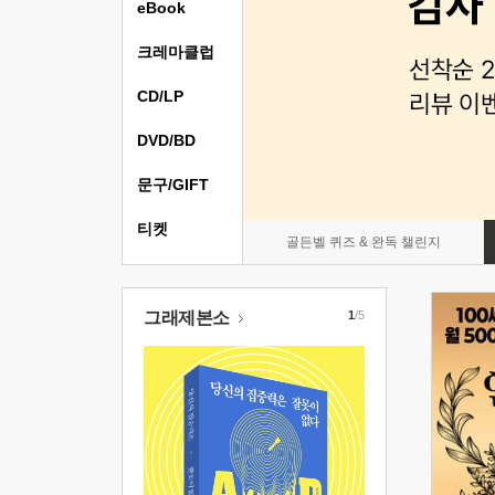
eBook
크레마클럽
CD/LP
DVD/BD
문구/GIFT
티켓
골든벨 퀴즈 & 완독 챌린지
그래제본소
1
/5