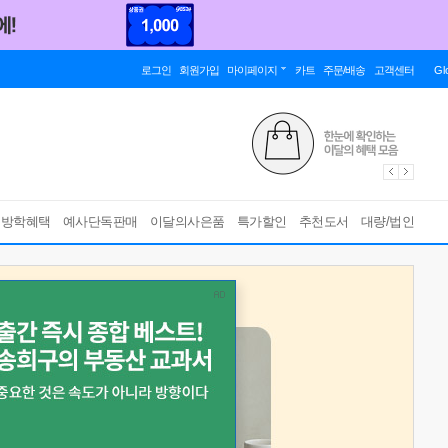
로그인
회원가입
마이페이지
카트
주문/배송
고객센터
Gl
름방학혜택
예사단독판매
이달의사은품
특가할인
추천도서
대량/법인