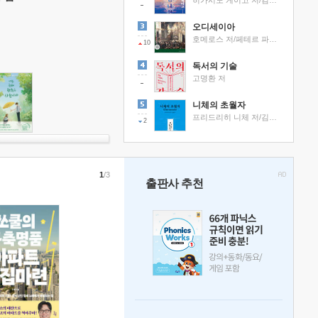
히가시노 게이고 저/김선영 역
오디세이아
호메로스 저/페테르 파울 루벤스 그림/박문재 역
10
독서의 기술
고명환 저
니체의 초월자
프리드리히 니체 저/김철 편역
2
1
/3
출판사 추천