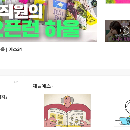
 | 예스24
1
/3
채널예스
여자』