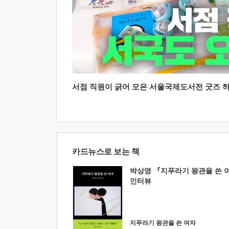
서점 직원이 긁어 모은 서울국제도서전 굿즈 하울
카드뉴스로 보는 책
박상영 『지푸라기 왕관을 쓴 
인터뷰
지푸라기 왕관을 쓴 여자