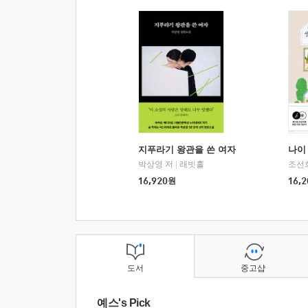
지푸라기 왕관을 쓴 여자
나이 
박상영 저
|
래빗홀
조선
16,920
원
16,2
도서
중고샵
예스's Pick