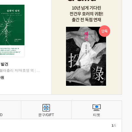
 발견
블래츨리 저/제효영 역
|
디플롯
0
원
BD
문구/GIFT
티켓
1
/5