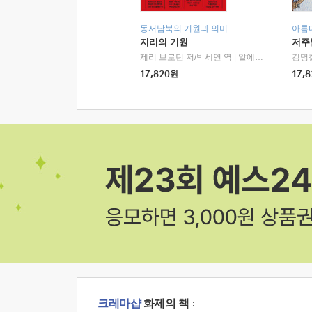
동서남북의 기원과 의미
아름
지리의 기원
저주
제리 브로턴 저/박세연 역
|
알에이치코리아(RHK)
김명
17,820
원
17,8
크레마샵
화제의 책