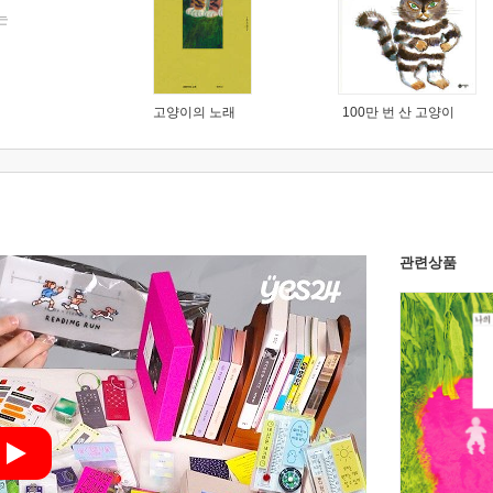
는
고양이의 노래
100만 번 산 고양이
관련상품