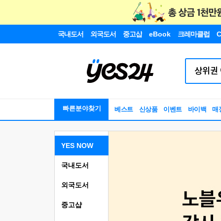
국내도서
외국도서
중고샵
eBook
크레마클럽
C
빠른분야찾기
베스트
신상품
이벤트
바이백
매
YES NOW
국내도서
외국도서
중고샵