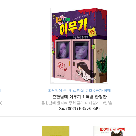
책
오싹함이 두 배! 스페셜 굿즈 6종과 함께
흔한남매 이무기 4 특별 한정판
k)
흔한남매 원저/이종혁 글/도니패밀리 그림/흔한컴퍼니 감수
34,200
원
(10%
+5%
)