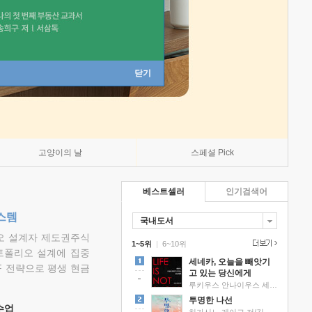
닫기
고양이의 날
스페셜 Pick
베스트셀러
인기검색어
스템
국내도서
리오 설계자 제도권주식
1~5위
|
6~10위
트폴리오 설계에 집중
세네카, 오늘을 빼앗기
F 전략으로 평생 현금
고 있는 당신에게
루키우스 안나이우스 세네카 저/하와이 대저택 편역
투명한 나선
 수업