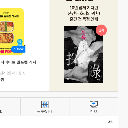
 다이어트 밀프렙 레시
진지인) 저
|
길벗
0
원
BD
문구/GIFT
티켓
2
/5