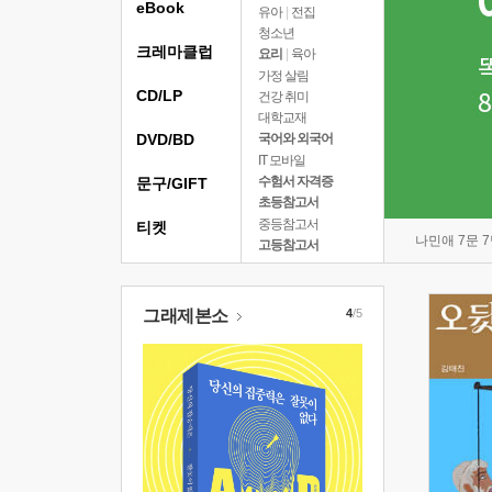
eBook
유아
|
전집
청소년
크레마클럽
요리
|
육아
가정 살림
CD/LP
건강 취미
대학교재
DVD/BD
국어와 외국어
IT 모바일
수험서 자격증
문구/GIFT
초등참고서
중등참고서
티켓
나민애 7문 
고등참고서
그래제본소
4
/5