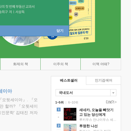
닫기
화제의 책
이주의 책
이책 어때?
베스트셀러
인기검색어
뒷세이아
국내도서
『오뒷세이아』. 『오
1~5위
|
6~10위
만 할까? 『오뒷세이
세네카, 오늘을 빼앗기
트인문학' 김태진 저자
고 있는 당신에게
루키우스 안나이우스 세네카 저/하와이 대저택 편역
투명한 나선