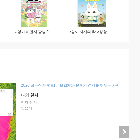
고양이 해결사 깜냥 9
고양이 제제의 학교생활 1 : 초등학생이 이렇게 힘들 줄이야
2026 젊은작가 후보! 서브컬처와 문학의 경계를 허무는 사랑
나의 천사
이희주 저
민음사