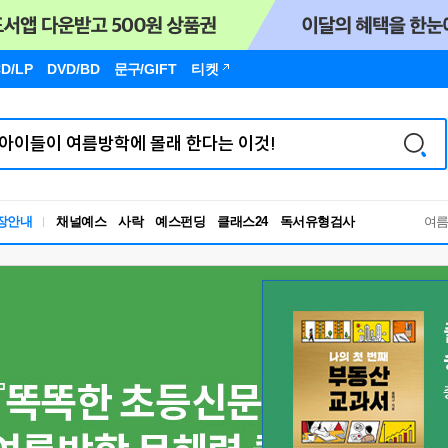
D/LP
DVD/BD
문구
/GIFT
티켓
독서유형검사
장안내
채널예스
사락
예스펀딩
클래스24
여
RBTI Lab
독서유형검사