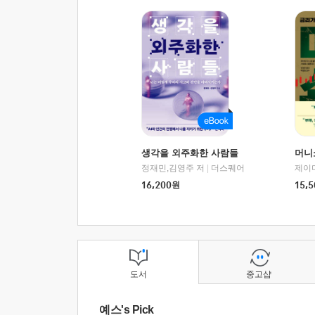
생각을 외주화한 사람들
머니
정재민,김영주 저
|
더스퀘어
16,200
원
15,5
도서
중고샵
예스's Pick