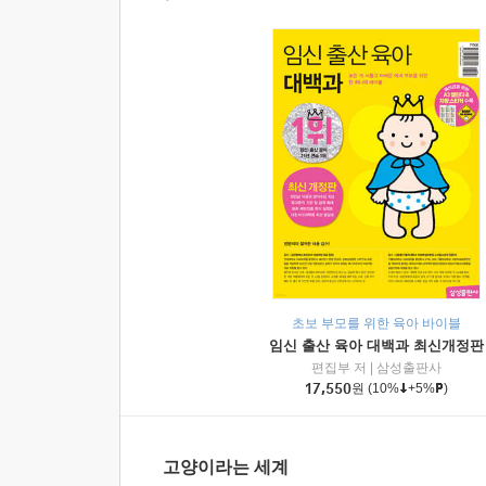
초보 부모를 위한 육아 바이블
임신 출산 육아 대백과 최신개정판
편집부 저
|
삼성출판사
17,550
원
(10%
+5%
)
고양이라는 세계