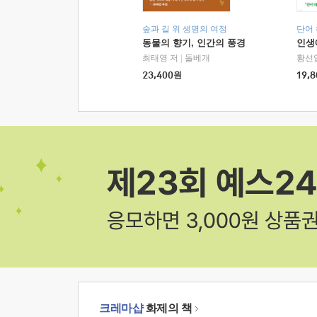
숲과 길 위 생명의 여정
단어
동물의 향기, 인간의 풍경
인생
최태영 저
|
돌베개
황선
23,400
원
19,8
크레마샵
화제의 책