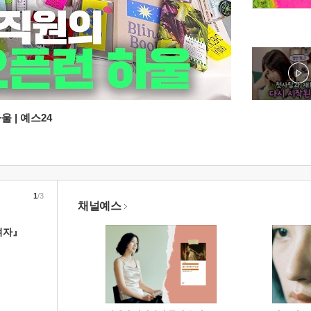
 | 예스24
1
/3
채널예스
여자』