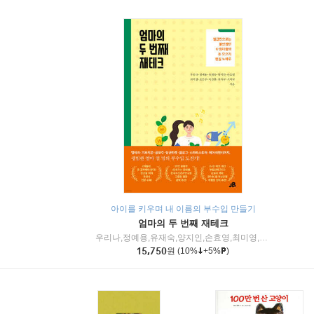
아이를 키우며 내 이름의 부수입 만들기
엄마의 두 번째 재테크
우리나,정예용,유재숙,양지인,손효영,최미영,조민주,이진현,차미숙,서미숙 저
15,750
원
(10%
+5%
)