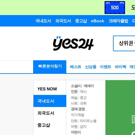
국내도서
외국도서
중고샵
eBook
크레마클럽
C
빠른분야찾기
베스트
신상품
이벤트
바이백
매
소설/시
|
에세이
YES NOW
인문
|
역사
예술
|
종교
국내도서
사회
|
과학
경제 경영
외국도서
자기계발
만화
|
라이트노벨
중고샵
여행
|
잡지
어린이