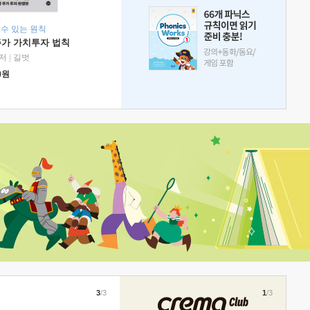
 수 있는 원칙
주가 가치투자 법칙
저
|
길벗
0
원
3
/3
1
/3