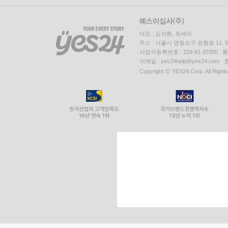
대표 : 김석환, 최세라
주소 : 서울시 영등포구 은행로 11,
사업자등록번호 : 229-81-37000 
이메일 : yes24help@yes24.c
Copyright ⓒ YES24 Corp. All Right