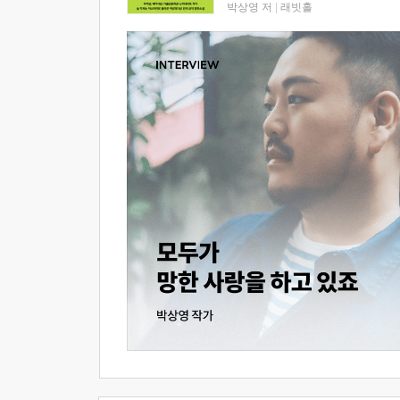
박상영 저
|
래빗홀