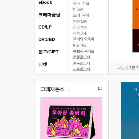
eBook
유아
|
전집
청소년
크레마클럽
요리
|
육아
가정 살림
CD/LP
건강 취미
대학교재
DVD/BD
국어와 외국어
IT 모바일
수험서 자격증
문구/GIFT
초등참고서
중등참고서
티켓
나민애 7문 
고등참고서
그래제본소
1
/5