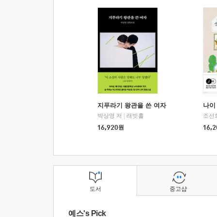
지푸라기 왕관을 쓴 여자
나이 
박상영 저
|
래빗홀
조선
16,920
원
16,2
도서
중고샵
예스's Pick