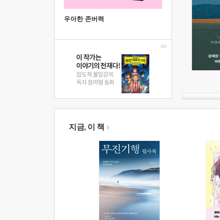
우아한 존버력
지금, 이 책