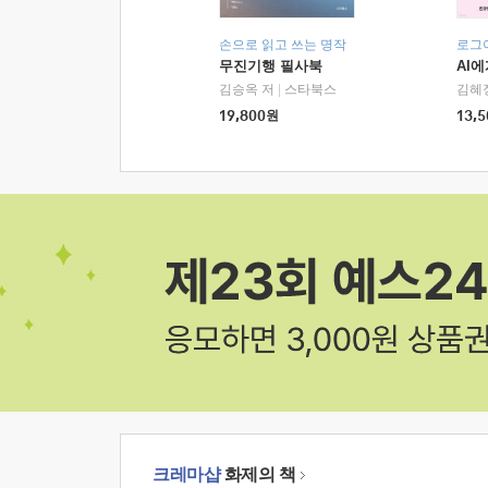
손으로 읽고 쓰는 명작
로그
무진기행 필사북
AI
김승옥 저
|
스타북스
김혜
19,800
원
13,5
크레마샵
화제의 책