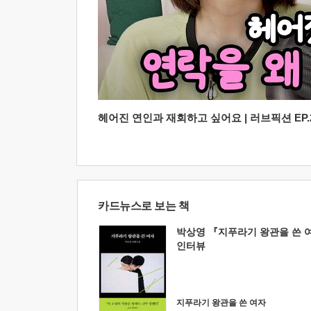
헤어진 연인과 재회하고 싶어요 | 러브픽션 EP.2
카드뉴스로 보는 책
박상영 『지푸라기 왕관을 쓴 
인터뷰
지푸라기 왕관을 쓴 여자