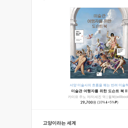
서양 미술사의 흐름을 꿰는 반려 미술
미술관 여행자를 위한 도슨트 북 II
카미유 주노 저/이세진 역
|
윌북(willboo
29,700
원
(10%
+5%
)
고양이라는 세계