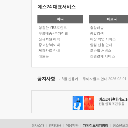
예스24 대표서비스
싸다
빠르다
영원한 YES포인트
총알배송
무료배송+추가적립
총알검색
신규회원 혜택
매장 픽업 서비스
중고샵/바이백
알림 신청 안내
제휴카드 안내
모바일 서비스
애드온
간편결제 서비스
공지사항
8월 신용카드 무이자할부 안내
2026-08-01
회사소개
인재채용
이용약관
개인정보처리방침
청소년보