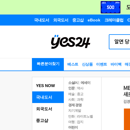
국내도서
외국도서
중고샵
eBook
크레마클럽
C
빠른분야찾기
베스트
신상품
이벤트
바이백
매
소설/시
|
에세이
YES NOW
인문
|
역사
예술
|
종교
국내도서
사회
|
과학
경제 경영
외국도서
자기계발
만화
|
라이트노벨
중고샵
여행
|
잡지
어린이