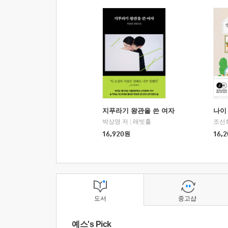
지푸라기 왕관을 쓴 여자
나이 
박상영 저
|
래빗홀
조선
16,920
원
16,2
도서
중고샵
예스's Pick