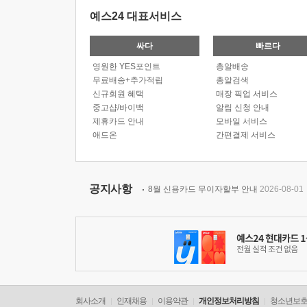
예스24 대표서비스
싸다
빠르다
영원한 YES포인트
총알배송
무료배송+추가적립
총알검색
신규회원 혜택
매장 픽업 서비스
중고샵/바이백
알림 신청 안내
제휴카드 안내
모바일 서비스
애드온
간편결제 서비스
공지사항
8월 신용카드 무이자할부 안내
2026-08-01
회사소개
인재채용
이용약관
개인정보처리방침
청소년보