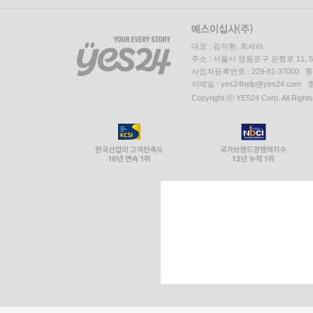
대표 : 김석환, 최세라
주소 : 서울시 영등포구 은행로 11,
사업자등록번호 : 229-81-37000 
이메일 : yes24help@yes24.c
Copyright ⓒ YES24 Corp. All Right