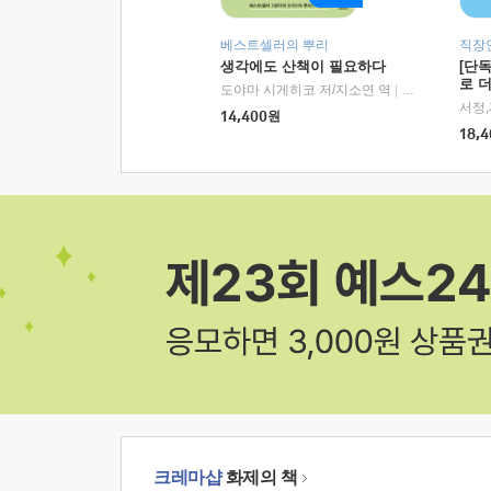
베스트셀러의 뿌리
직장
생각에도 산책이 필요하다
[단
로 
도야마 시게히코 저/지소연 역
|
알에이치코리아(
14,400
원
18,4
크레마샵
화제의 책