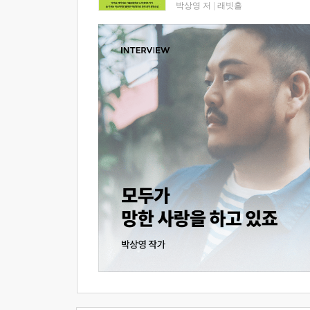
박상영 저
|
래빗홀