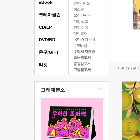
eBook
유아
|
전집
청소년
크레마클럽
요리
|
육아
가정 살림
CD/LP
건강 취미
대학교재
DVD/BD
국어와 외국어
IT 모바일
수험서 자격증
문구/GIFT
초등참고서
중등참고서
티켓
나민애 7문 
고등참고서
그래제본소
3
/5