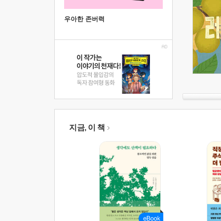
우아한 존버력
지금, 이 책