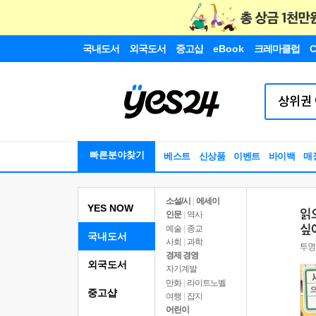
국내도서
외국도서
중고샵
eBook
크레마클럽
C
빠른분야찾기
베스트
신상품
이벤트
바이백
매
소설/시
|
에세이
YES NOW
인문
|
역사
예술
|
종교
국내도서
사회
|
과학
경제 경영
외국도서
자기계발
만화
|
라이트노벨
중고샵
여행
|
잡지
어린이