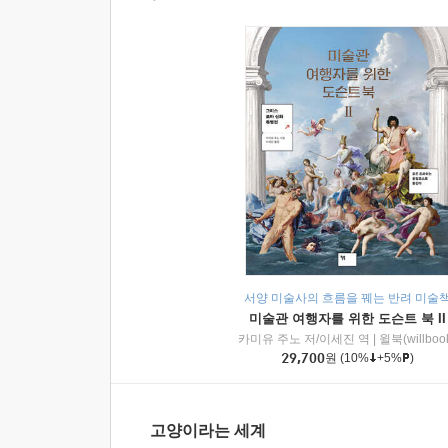
서양 미술사의 흐름을 꿰는 반려 미술
미술관 여행자를 위한 도슨트 북 II
카미유 주노 저/이세진 역
|
윌북(willboo
29,700
원
(10%
+5%
)
고양이라는 세계