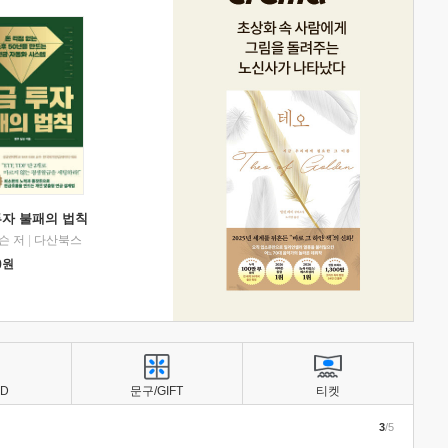
투자 불패의 법칙
슨 저
|
다산북스
0
원
BD
문구/GIFT
티켓
3
/5