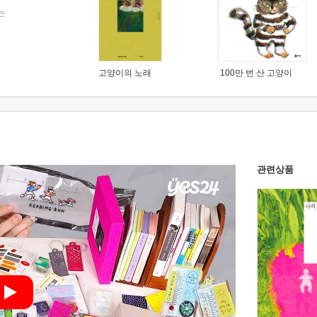
는
고양이의 노래
100만 번 산 고양이
관련상품