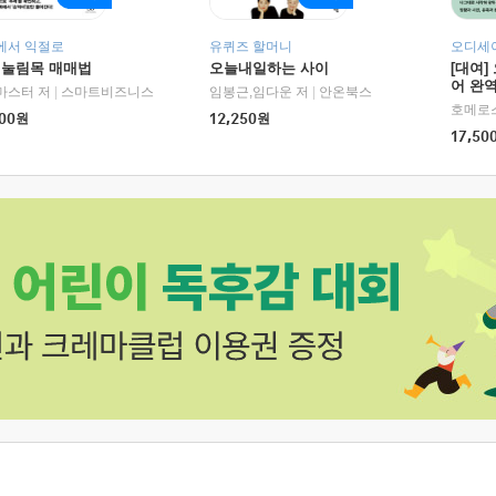
에서 익절로
유퀴즈 할머니
오디세이
 눌림목 매매법
오늘내일하는 사이
[대여]
어 완역
마스터 저
|
스마트비즈니스
임봉근,임다운 저
|
안온북스
00
원
12,250
원
17,50