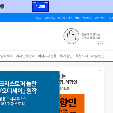
로그인
회원가입
마이페이지
카트
주문/배송
고객센터
Gl
름방학혜택
예사단독판매
이달의사은품
특가할인
추천도서
대량/법인