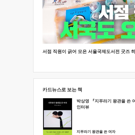
서점 직원이 긁어 모은 서울국제도서전 굿즈 하울
카드뉴스로 보는 책
박상영 『지푸라기 왕관을 쓴 
인터뷰
지푸라기 왕관을 쓴 여자