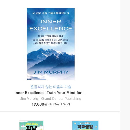
흔들리지 않는 마음의 기술
Inner Excellence: Train Your Mind for Extraordinary Performance and the Best Possible Life
Jim Murphy
|
Grand Central Publishing
19,000
원
(40%
+0%
)