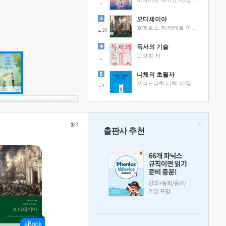
히가시노 게이고 저/김선영 역
오디세이아
호메로스 저/페테르 파울 루벤스 그림/박문재 역
10
독서의 기술
고명환 저
니체의 초월자
프리드리히 니체 저/김철 편역
2
3
/3
출판사 추천