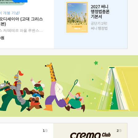
 개봉 기념!
 오디세이아 (고대 그리스
본)
호메로스 저/페테르 파울 루벤스 그림/박문재 역
|
현대지성
0
원
1
/3
2
/3