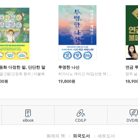
동화 다정한 말, 단단한 말
투명한 나선
연금 
 글그림/고정욱 원저
|
더블북
히가시노 게이고 저/김선영 역
|
북다
영주 닐
00
원
19,800
원
18,90
eBook
CD/LP
DVD/
화제의 책
외국도서
세트도서