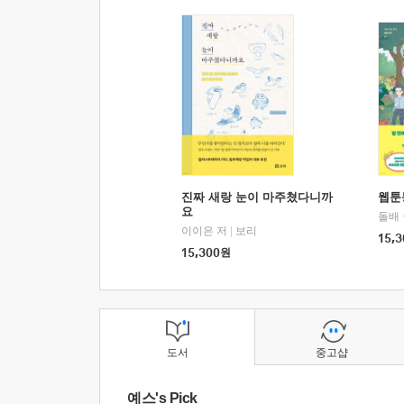
진짜 새랑 눈이 마주쳤다니까
웹툰
요
돌배
이이은 저
|
보리
15,3
15,300
원
도서
중고샵
예스's Pick