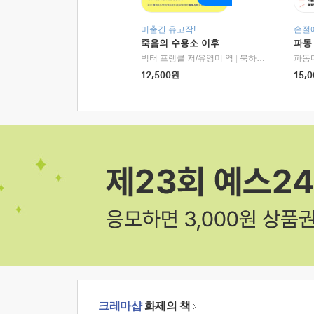
미출간 유고작!
손절
죽음의 수용소 이후
파동
빅터 프랭클 저/유영미 역
|
북하우스
파동
12,500
원
15,0
크레마샵
화제의 책