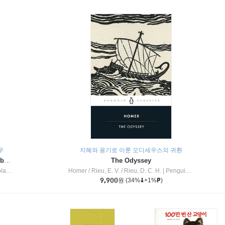
무
지혜와 용기로 이룬 오디세우스의 귀환
Dragon Masters #32 : Heart of the Ruby Dragon (A Branches Book)
The Odyssey
c Inc
Homer / Rieu, E. V. / Rieu, D. C. H.
|
Penguin Group
9,900
원
(34%
+1%
)