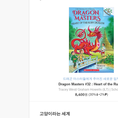
드래곤 마스터들에게 주어진 새로운 임
Tracey West/ Graham Howells (ILT)
|
Scholasti
8,400
원
(30%
+2%
)
고양이라는 세계