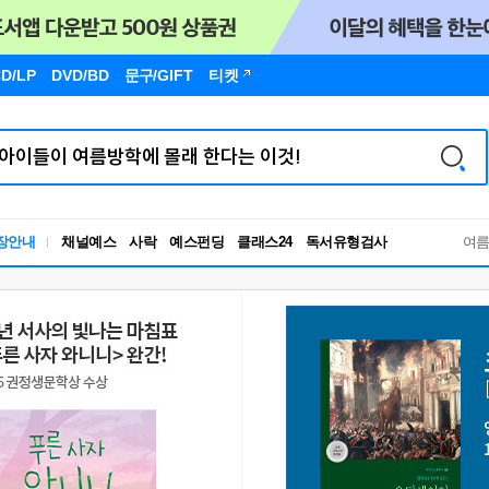
D/LP
DVD/BD
문구
/GIFT
티켓
독서유형검사
장안내
채널예스
사락
예스펀딩
클래스24
RBTI Lab
여
독서유형검사