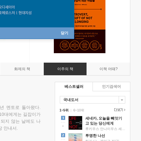
닫기
화제의 책
이주의 책
이책 어때?
베스트셀러
인기검색어
국내도서
소년 멘토로 돌아왔다.
1~5위
|
6~10위
 10대에게는 길잡이가
세네카, 오늘을 빼앗기
 되지 않는 날에도 나
고 있는 당신에게
 안내서.
루키우스 안나이우스 세네카 저/하와이 대저택 편역
투명한 나선