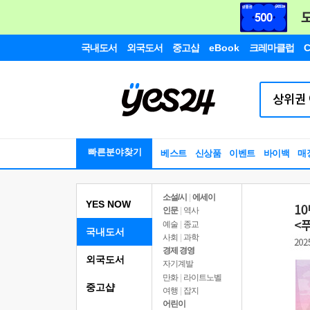
국내도서
외국도서
중고샵
eBook
크레마클럽
C
빠른분야찾기
베스트
신상품
이벤트
바이백
매
소설/시
|
에세이
YES NOW
인문
|
역사
예술
|
종교
국내도서
사회
|
과학
경제 경영
외국도서
자기계발
만화
|
라이트노벨
중고샵
여행
|
잡지
어린이