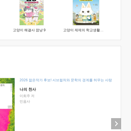
고양이 해결사 깜냥 9
고양이 제제의 학교생활 1 : 초등학생이 이렇게 힘들 줄이야
2026 젊은작가 후보! 서브컬처와 문학의 경계를 허무는 사랑
나의 천사
이희주 저
민음사