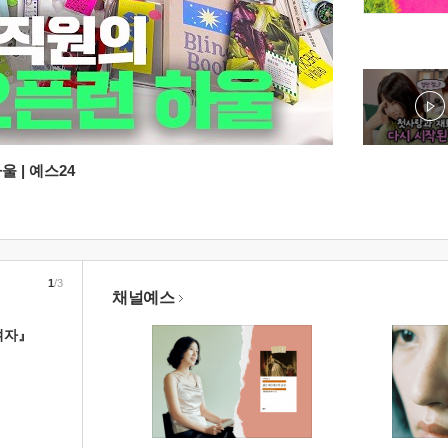
 | 예스24
1
/3
채널예스
여자』