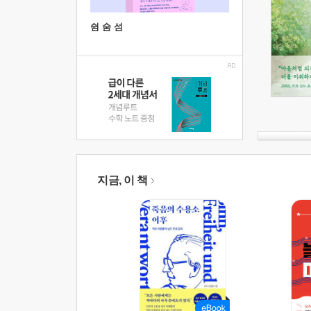
쉼 숨 섬
지금, 이 책