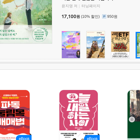
윤지영 저
터닝페이지
17,100
원
(10% 할인)
950원