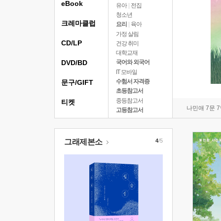
eBook
유아
|
전집
청소년
크레마클럽
요리
|
육아
가정 살림
CD/LP
건강 취미
대학교재
DVD/BD
국어와 외국어
IT 모바일
수험서 자격증
문구/GIFT
초등참고서
중등참고서
티켓
나민애 7문 
고등참고서
그래제본소
4
/5