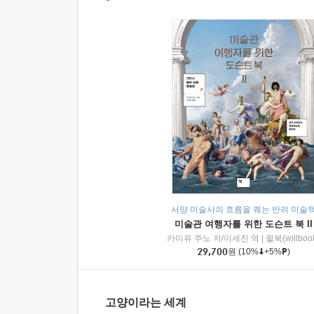
서양 미술사의 흐름을 꿰는 반려 미술
미술관 여행자를 위한 도슨트 북 II
카미유 주노 저/이세진 역
|
윌북(willboo
29,700
원
(10%
+5%
)
고양이라는 세계