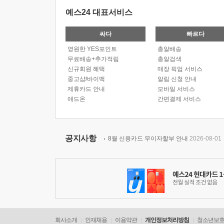
예스24 대표서비스
싸다
빠르다
영원한 YES포인트
총알배송
무료배송+추가적립
총알검색
신규회원 혜택
매장 픽업 서비스
중고샵/바이백
알림 신청 안내
제휴카드 안내
모바일 서비스
애드온
간편결제 서비스
공지사항
8월 신용카드 무이자할부 안내
2026-08-01
회사소개
인재채용
이용약관
개인정보처리방침
청소년보