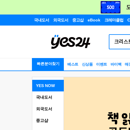
국내도서
외국도서
중고샵
eBook
크레마클럽
C
빠른분야찾기
베스트
신상품
이벤트
바이백
매
YES NOW
국내도서
외국도서
중고샵