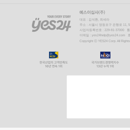
대표 : 김석환, 최세라
주소 : 서울시 영등포구 은행로 11,
사업자등록번호 : 229-81-37000 
이메일 : yes24help@yes24.c
Copyright ⓒ YES24 Corp. All Right