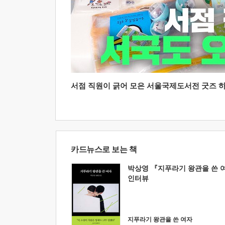
서점 직원이 긁어 모은 서울국제도서전 굿즈 하울
카드뉴스로 보는 책
박상영 『지푸라기 왕관을 쓴 
인터뷰
지푸라기 왕관을 쓴 여자