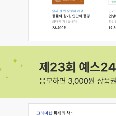
숲과 길 위 생명의 여정
단어
동물의 향기, 인간의 풍경
인생
최태영 저
|
돌베개
황선
23,400
원
19,8
크레마샵
화제의 책