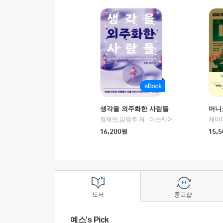
생각을 외주화한 사람들
머니
정재민,김영주 저
|
더스퀘어
16,200
원
15,5
도서
중고샵
예스's Pick