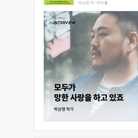
박상영 저
|
래빗홀