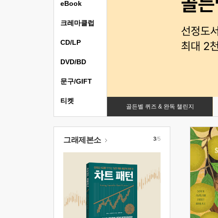
eBook
크레마클럽
CD/LP
DVD/BD
문구/GIFT
티켓
골든벨 퀴즈 & 완독 챌린지
그래제본소
3
/5