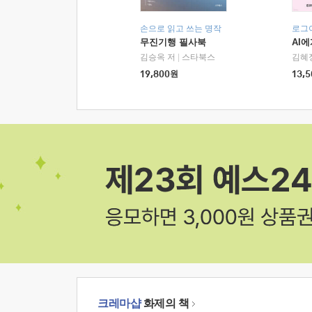
손으로 읽고 쓰는 명작
로그
무진기행 필사북
AI
김승옥 저
|
스타북스
김혜
19,800
원
13,5
크레마샵
화제의 책