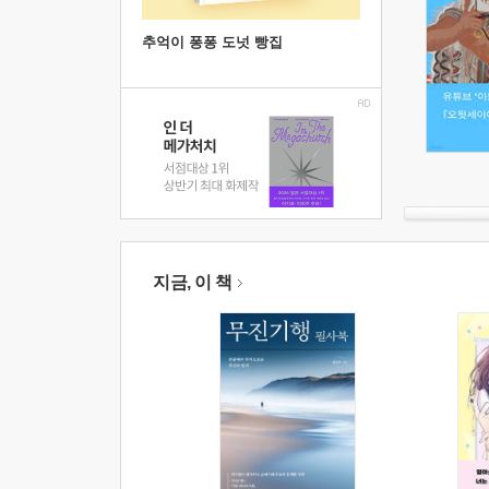
추억이 퐁퐁 도넛 빵집
지금, 이 책