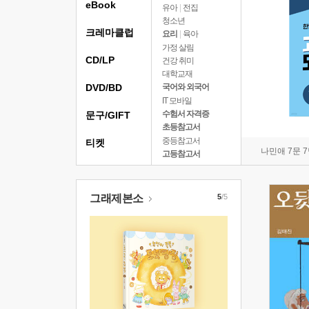
eBook
유아
|
전집
청소년
크레마클럽
요리
|
육아
가정 살림
CD/LP
건강 취미
대학교재
DVD/BD
국어와 외국어
IT 모바일
수험서 자격증
문구/GIFT
초등참고서
중등참고서
티켓
나민애 7문 
고등참고서
그래제본소
5
/5