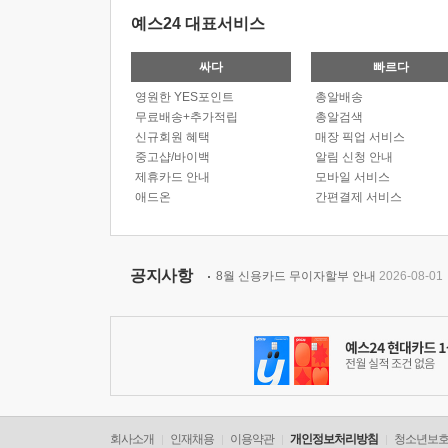
예스24 대표서비스
싸다
빠르다
영원한 YES포인트
총알배송
무료배송+추가적립
총알검색
신규회원 혜택
매장 픽업 서비스
중고샵/바이백
알림 신청 안내
제휴카드 안내
모바일 서비스
애드온
간편결제 서비스
공지사항
8월 신용카드 무이자할부 안내
2026-08-01
회사소개
인재채용
이용약관
개인정보처리방침
청소년보