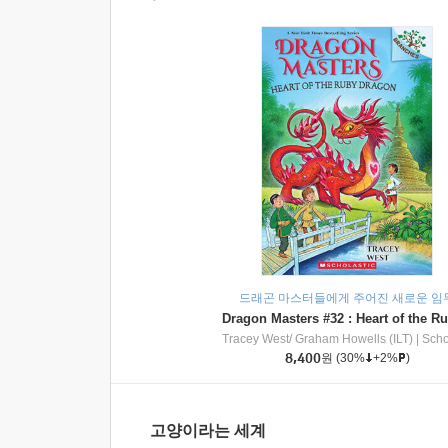
드래곤 마스터들에게 주어진 새로운 임
Tracey West/ Graham Howells (ILT)
|
Scholasti
8,400
원
(30%
+2%
)
고양이라는 세계