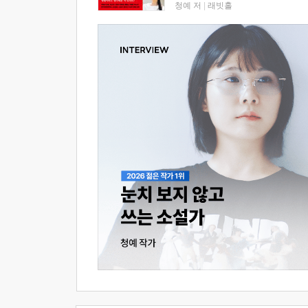
청예 저
|
래빗홀