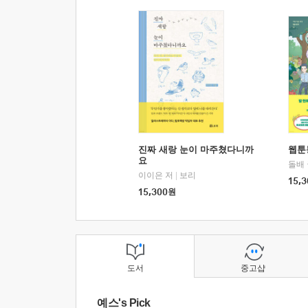
진짜 새랑 눈이 마주쳤다니까
웹툰
요
돌배
이이은 저
|
보리
15,3
15,300
원
도서
중고샵
예스's Pick