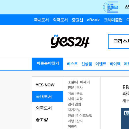
국내도서
외국도서
중고샵
eBook
크레마클럽
C
빠른분야찾기
베스트
신상품
이벤트
바이백
매
소설/시
|
에세이
YES NOW
인문
|
역사
예술
|
종교
국내도서
사회
|
과학
경제 경영
외국도서
자기계발
만화
|
라이트노벨
중고샵
여행
|
잡지
어린이