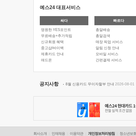
예스24 대표서비스
싸다
빠르다
영원한 YES포인트
총알배송
무료배송+추가적립
총알검색
신규회원 혜택
매장 픽업 서비스
중고샵/바이백
알림 신청 안내
제휴카드 안내
모바일 서비스
애드온
간편결제 서비스
공지사항
8월 신용카드 무이자할부 안내
2026-08-01
회사소개
인재채용
이용약관
개인정보처리방침
청소년보