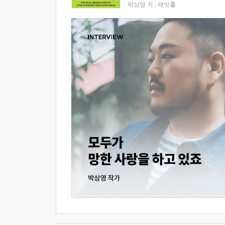
박상영 저
|
래빗홀