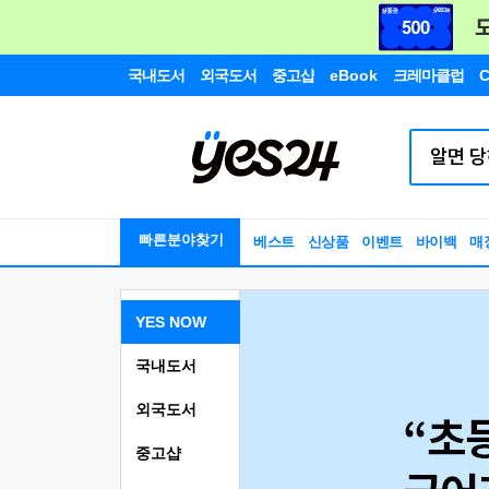
국내도서
외국도서
중고샵
eBook
크레마클럽
C
빠른분야찾기
베스트
신상품
이벤트
바이백
매
YES NOW
국내도서
외국도서
중고샵