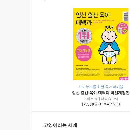
초보 부모를 위한 육아 바이블
임신 출산 육아 대백과 최신개정판
편집부 저
|
삼성출판사
17,550
원
(10%
+5%
)
고양이라는 세계