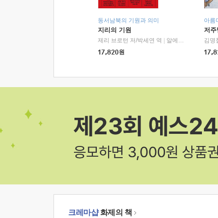
동서남북의 기원과 의미
아름
지리의 기원
저주
제리 브로턴 저/박세연 역
|
알에이치코리아(RHK)
김명
17,820
원
17,8
크레마샵
화제의 책