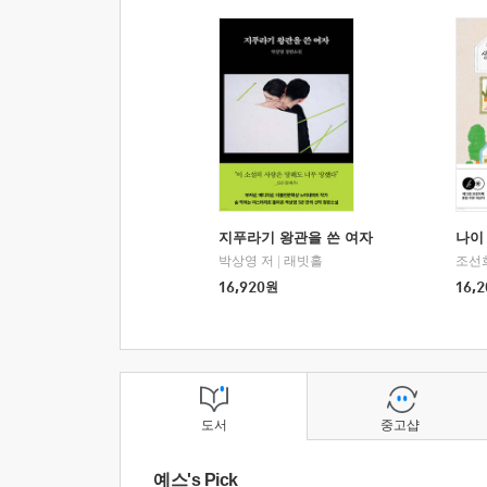
지푸라기 왕관을 쓴 여자
나이 
박상영 저
|
래빗홀
조선
16,920
원
16,2
도서
중고샵
예스's Pick