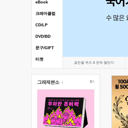
eBook
크레마클럽
CD/LP
DVD/BD
문구/GIFT
티켓
골든벨 퀴즈 & 완독 챌린지
그래제본소
1
/5