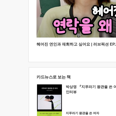
헤어진 연인과 재회하고 싶어요 | 러브픽션 EP.2
카드뉴스로 보는 책
박상영 『지푸라기 왕관을 쓴 
인터뷰
지푸라기 왕관을 쓴 여자