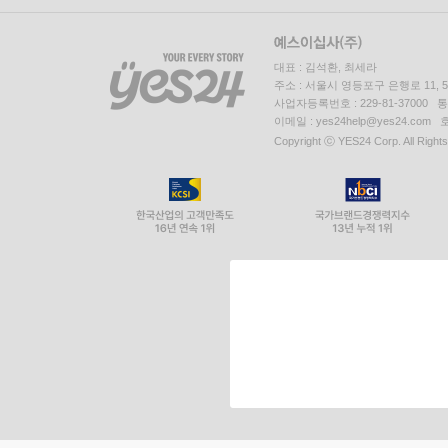
대표 : 김석환, 최세라
주소 : 서울시 영등포구 은행로 11,
사업자등록번호 : 229-81-37000 
이메일 : yes24help@yes24.c
Copyright ⓒ YES24 Corp. All Right