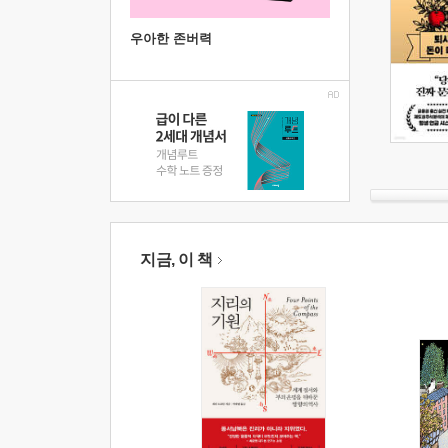
우아한 존버력
지금, 이 책