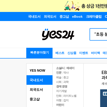
국내도서
외국도서
중고샵
eBook
크레마클럽
C
빠른분야찾기
베스트
신상품
이벤트
바이백
매
소설/시
|
에세이
YES NOW
인문
|
역사
예술
|
종교
국내도서
사회
|
과학
경제 경영
외국도서
자기계발
만화
|
라이트노벨
중고샵
여행
|
잡지
어린이