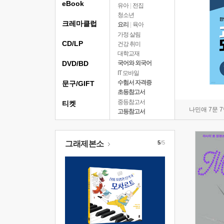
eBook
유아
|
전집
청소년
크레마클럽
요리
|
육아
가정 살림
CD/LP
건강 취미
대학교재
DVD/BD
국어와 외국어
IT 모바일
수험서 자격증
문구/GIFT
초등참고서
중등참고서
티켓
나민애 7문 
고등참고서
그래제본소
5
/5