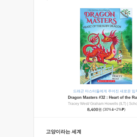
드래곤 마스터들에게 주어진 새로운 임
Tracey West/ Graham Howells (ILT)
|
Scholasti
8,400
원
(30%
+2%
)
고양이라는 세계