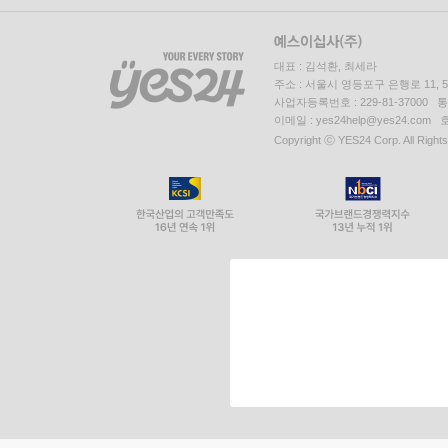
대표 : 김석환, 최세라
주소 : 서울시 영등포구 은행로 11,
사업자등록번호 : 229-81-37000 
이메일 : yes24help@yes24.c
Copyright ⓒ YES24 Corp. All Right