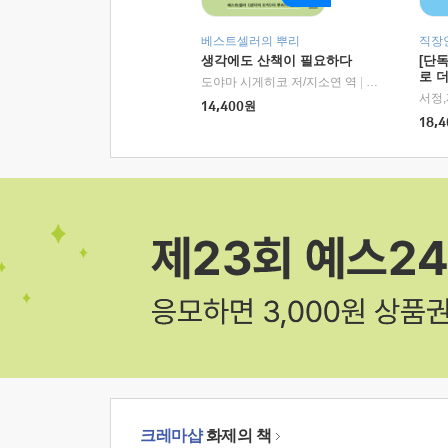
베스트셀러의 뿌리
직장
생각에도 산책이 필요하다
[단
로 
도야마 시게히코 저/지소연 역
|
알에이치코리아(
14,400
원
18,4
크레마샵
화제의 책