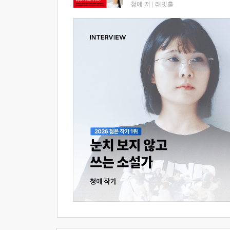
청예 저
|
래빗홀