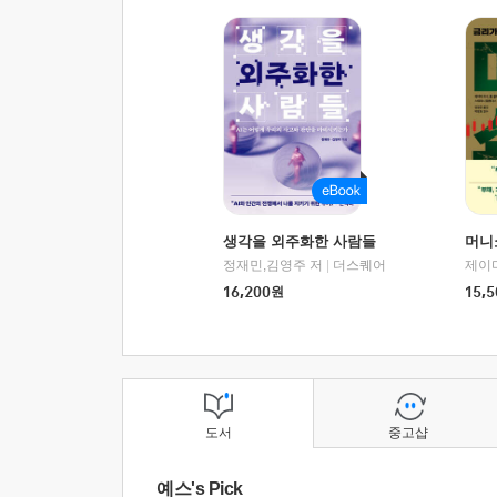
생각을 외주화한 사람들
머니
정재민,김영주 저
|
더스퀘어
16,200
원
15,5
도서
중고샵
예스's Pick