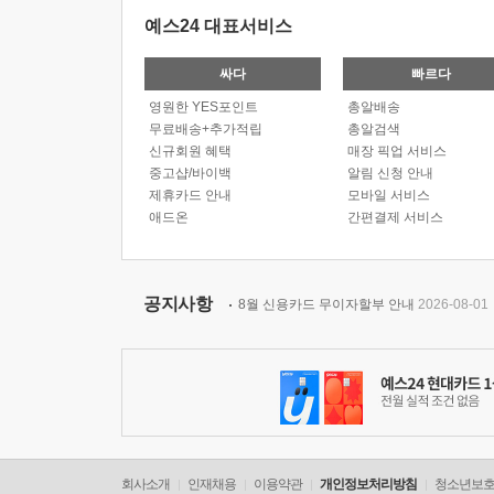
예스24 대표서비스
싸다
빠르다
영원한 YES포인트
총알배송
무료배송+추가적립
총알검색
신규회원 혜택
매장 픽업 서비스
중고샵/바이백
알림 신청 안내
제휴카드 안내
모바일 서비스
애드온
간편결제 서비스
공지사항
8월 신용카드 무이자할부 안내
2026-08-01
회사소개
인재채용
이용약관
개인정보처리방침
청소년보