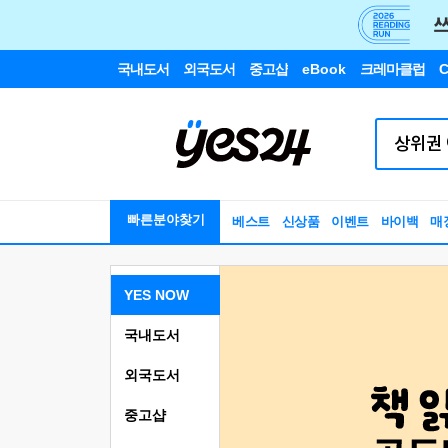
국내도서
외국도서
중고샵
eBook
크레마클럽
C
빠른분야찾기
베스트
신상품
이벤트
바이백
매
YES NOW
국내도서
외국도서
중고샵