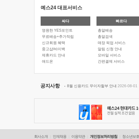
예스24 대표서비스
싸다
빠르다
영원한 YES포인트
총알배송
무료배송+추가적립
총알검색
신규회원 혜택
매장 픽업 서비스
중고샵/바이백
알림 신청 안내
제휴카드 안내
모바일 서비스
애드온
간편결제 서비스
공지사항
8월 신용카드 무이자할부 안내
2026-08-01
회사소개
인재채용
이용약관
개인정보처리방침
청소년보