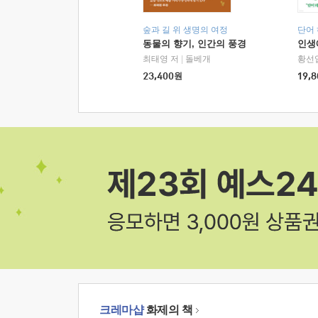
숲과 길 위 생명의 여정
단어
동물의 향기, 인간의 풍경
인생
최태영 저
|
돌베개
황선
23,400
원
19,8
크레마샵
화제의 책