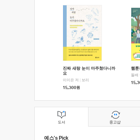
진짜 새랑 눈이 마주쳤다니까
웹툰
요
돌배
이이은 저
|
보리
15,3
15,300
원
도서
중고샵
예스's Pick