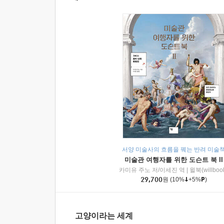
서양 미술사의 흐름을 꿰는 반려 미술
미술관 여행자를 위한 도슨트 북 II
카미유 주노 저/이세진 역
|
윌북(willboo
29,700
원
(10%
+5%
)
고양이라는 세계