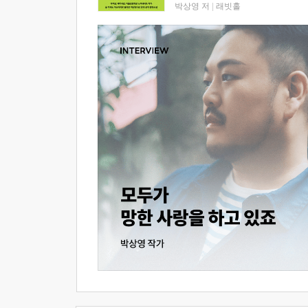
박상영 저
|
래빗홀