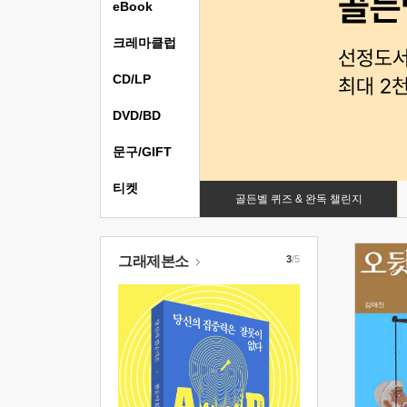
eBook
크레마클럽
CD/LP
DVD/BD
문구/GIFT
티켓
골든벨 퀴즈 & 완독 챌린지
그래제본소
3
/5