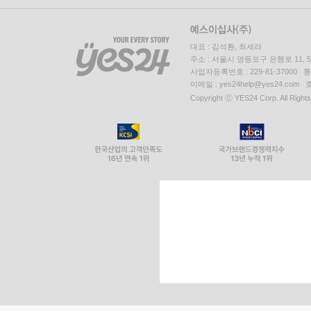
대표 : 김석환, 최세라
주소 : 서울시 영등포구 은행로 11,
사업자등록번호 : 229-81-37000 
이메일 : yes24help@yes24.c
Copyright ⓒ YES24 Corp. All Right