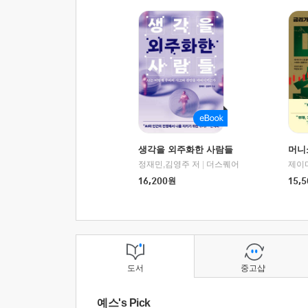
생각을 외주화한 사람들
머니
정재민,김영주 저
|
더스퀘어
16,200
원
15,5
도서
중고샵
예스's Pick