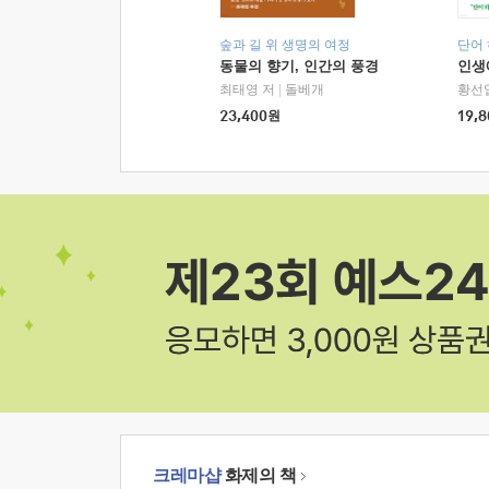
숲과 길 위 생명의 여정
단어
동물의 향기, 인간의 풍경
인생
최태영 저
|
돌베개
황선
23,400
원
19,8
크레마샵
화제의 책