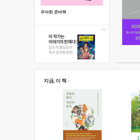
우아한 존버력
지금, 이 책