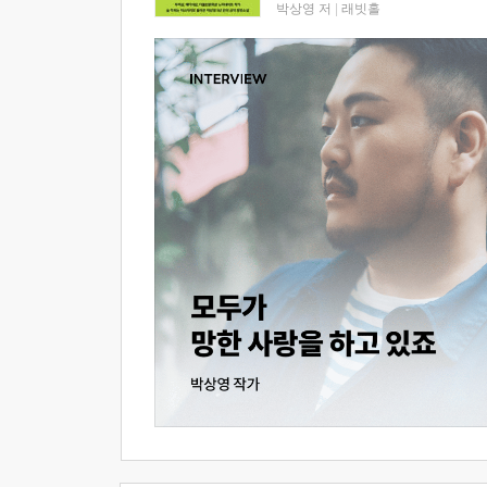
박상영 저
|
래빗홀