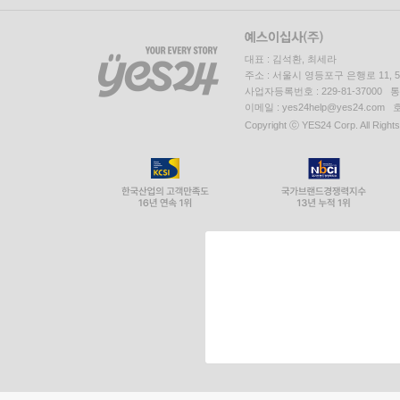
대표 : 김석환, 최세라
주소 : 서울시 영등포구 은행로 11,
사업자등록번호 : 229-81-37000 
이메일 : yes24help@yes24.c
Copyright ⓒ YES24 Corp. All Right