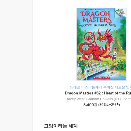
드래곤 마스터들에게 주어진 새로운 임
Tracey West/ Graham Howells (ILT)
|
Scholasti
8,400
원
(30%
+2%
)
고양이라는 세계