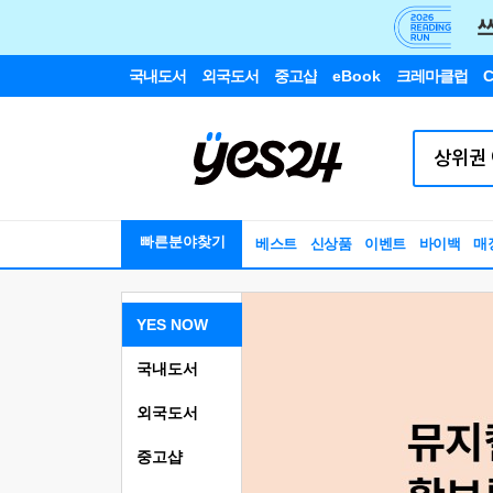
국내도서
외국도서
중고샵
eBook
크레마클럽
C
빠른분야찾기
베스트
신상품
이벤트
바이백
매
YES NOW
국내도서
외국도서
중고샵