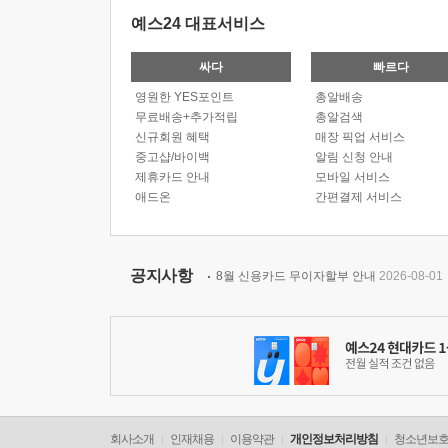
예스24 대표서비스
싸다
빠르다
영원한 YES포인트
총알배송
무료배송+추가적립
총알검색
신규회원 혜택
매장 픽업 서비스
중고샵/바이백
알림 신청 안내
제휴카드 안내
모바일 서비스
애드온
간편결제 서비스
공지사항
8월 신용카드 무이자할부 안내
2026-08-01
회사소개
인재채용
이용약관
개인정보처리방침
청소년보