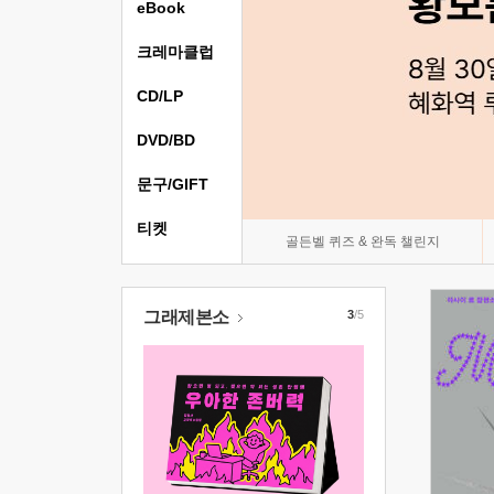
eBook
크레마클럽
CD/LP
DVD/BD
문구/GIFT
티켓
골든벨 퀴즈 & 완독 챌린지
그래제본소
3
/5