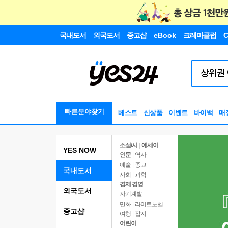
국내도서
외국도서
중고샵
eBook
크레마클럽
C
빠른분야찾기
베스트
신상품
이벤트
바이백
매
소설/시
|
에세이
YES NOW
인문
|
역사
예술
|
종교
국내도서
사회
|
과학
경제 경영
외국도서
자기계발
만화
|
라이트노벨
중고샵
여행
|
잡지
어린이