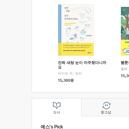
진짜 새랑 눈이 마주쳤다니까
웹툰
요
돌배
이이은 저
|
보리
15,3
15,300
원
도서
중고샵
예스's Pick