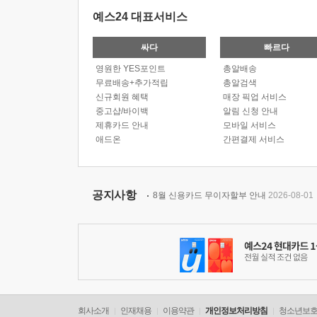
예스24 대표서비스
싸다
빠르다
영원한 YES포인트
총알배송
무료배송+추가적립
총알검색
신규회원 혜택
매장 픽업 서비스
중고샵/바이백
알림 신청 안내
제휴카드 안내
모바일 서비스
애드온
간편결제 서비스
공지사항
8월 신용카드 무이자할부 안내
2026-08-01
회사소개
인재채용
이용약관
개인정보처리방침
청소년보