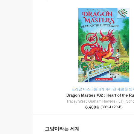
드래곤 마스터들에게 주어진 새로운 임
Tracey West/ Graham Howells (ILT)
|
Scholasti
8,400
원
(30%
+2%
)
고양이라는 세계