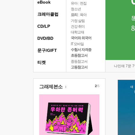
eBook
유아
|
전집
청소년
크레마클럽
요리
|
육아
가정 살림
CD/LP
건강 취미
대학교재
DVD/BD
국어와 외국어
IT 모바일
수험서 자격증
문구/GIFT
초등참고서
중등참고서
티켓
나민애 7문 
고등참고서
그래제본소
2
/5