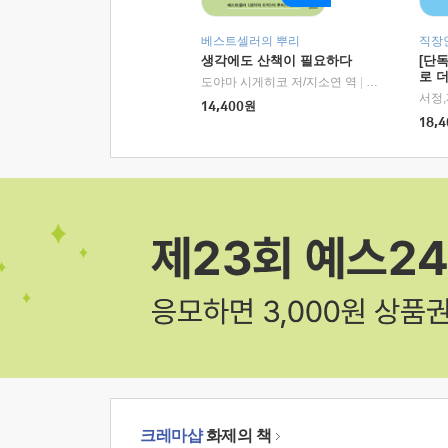
베스트셀러의 뿌리
직장
생각에도 산책이 필요하다
[단
로 
도야마 시게히코 저/지소연 역
|
알에이치코리아(
14,400
원
18,4
크레마샵
화제의 책