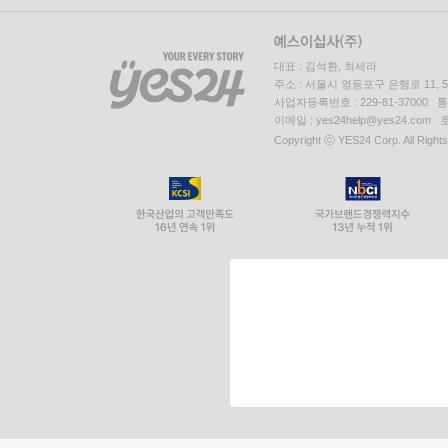
대표 : 김석환, 최세라
주소 : 서울시 영등포구 은행로 11,
사업자등록번호 : 229-81-37000 
이메일 : yes24help@yes24.c
Copyright ⓒ YES24 Corp. All Right