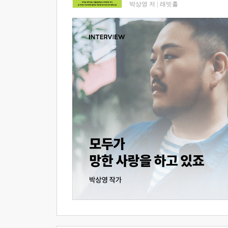
박상영 저
|
래빗홀