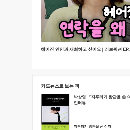
헤어진 연인과 재회하고 싶어요 | 러브픽션 EP.2
카드뉴스로 보는 책
박상영 『지푸라기 왕관을 쓴 
인터뷰
지푸라기 왕관을 쓴 여자