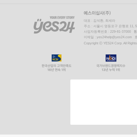
대표 : 김석환, 최세라
주소 : 서울시 영등포구 은행로 11,
사업자등록번호 : 229-81-37000 
이메일 : yes24help@yes24.c
Copyright ⓒ YES24 Corp. All Right