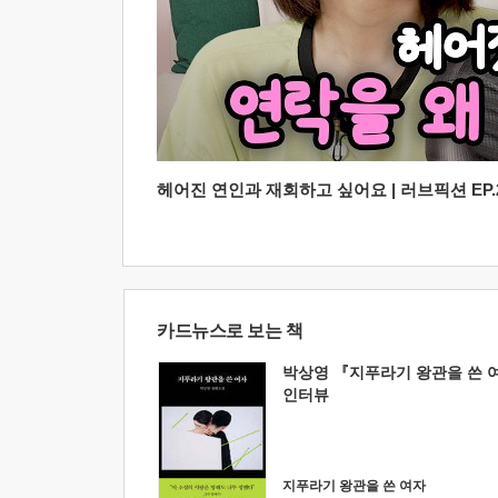
헤어진 연인과 재회하고 싶어요 | 러브픽션 EP.2
카드뉴스로 보는 책
박상영 『지푸라기 왕관을 쓴 
인터뷰
지푸라기 왕관을 쓴 여자