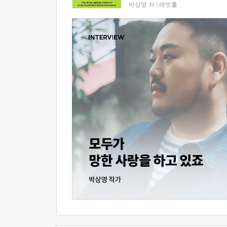
박상영 저
|
래빗홀