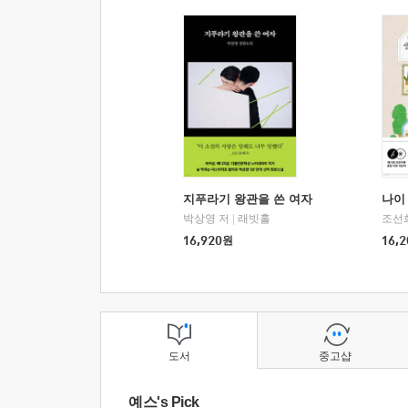
지푸라기 왕관을 쓴 여자
나이 
박상영 저
|
래빗홀
조선
16,920
원
16,2
도서
중고샵
예스's Pick