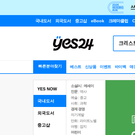
국내도서
외국도서
중고샵
eBook
크레마클럽
C
빠른분야찾기
베스트
신상품
이벤트
바이백
매
소설/시
|
에세이
YES NOW
인문
|
역사
예술
|
종교
국내도서
사회
|
과학
경제 경영
외국도서
자기계발
만화
|
라이트노벨
중고샵
여행
|
잡지
어린이