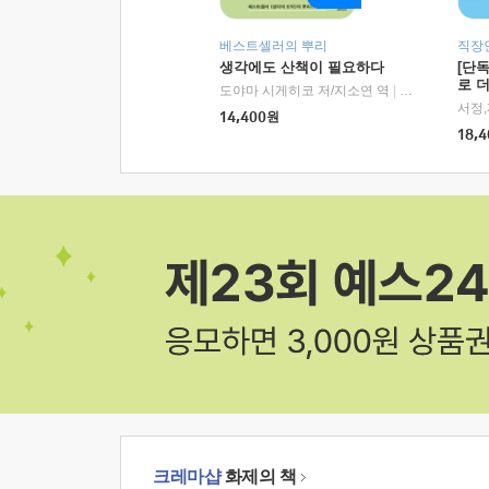
베스트셀러의 뿌리
직장
생각에도 산책이 필요하다
[단
로 
도야마 시게히코 저/지소연 역
|
알에이치코리아(
14,400
원
18,4
크레마샵
화제의 책