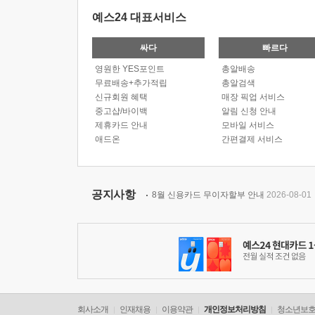
예스24 대표서비스
싸다
빠르다
영원한 YES포인트
총알배송
무료배송+추가적립
총알검색
신규회원 혜택
매장 픽업 서비스
중고샵/바이백
알림 신청 안내
제휴카드 안내
모바일 서비스
애드온
간편결제 서비스
공지사항
8월 신용카드 무이자할부 안내
2026-08-01
회사소개
인재채용
이용약관
개인정보처리방침
청소년보