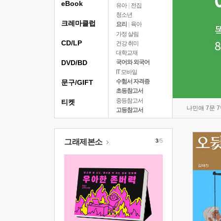
eBook
유아
|
전집
청소년
크레마클럽
요리
|
육아
가정 살림
CD/LP
건강 취미
대학교재
DVD/BD
국어와 외국어
IT 모바일
수험서 자격증
문구/GIFT
초등참고서
중등참고서
티켓
나민애 7문 
고등참고서
그래제본소
3
/5