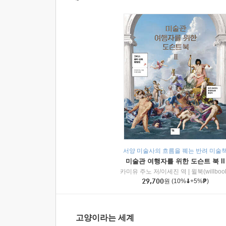
서양 미술사의 흐름을 꿰는 반려 미술
미술관 여행자를 위한 도슨트 북 II
카미유 주노 저/이세진 역
|
윌북(willboo
29,700
원
(10%
+5%
)
고양이라는 세계