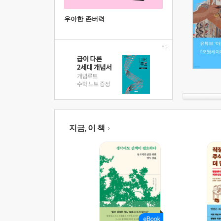
우아한 존버력
지금, 이 책