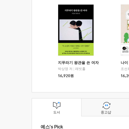
지푸라기 왕관을 쓴 여자
나이 
박상영 저
|
래빗홀
조선
16,920
원
16,2
도서
중고샵
예스's Pick