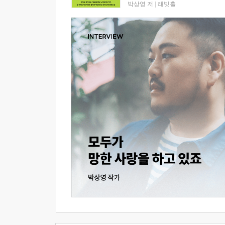
박상영 저
|
래빗홀