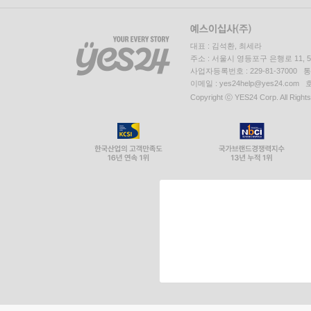
대표 : 김석환, 최세라
주소 : 서울시 영등포구 은행로 11,
사업자등록번호 : 229-81-37000 
이메일 : yes24help@yes24.c
Copyright ⓒ YES24 Corp. All Right