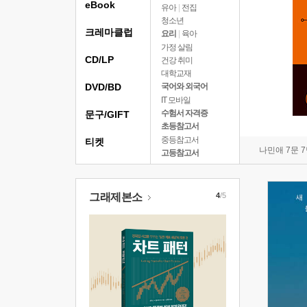
eBook
유아
|
전집
청소년
크레마클럽
요리
|
육아
가정 살림
CD/LP
건강 취미
대학교재
DVD/BD
국어와 외국어
IT 모바일
수험서 자격증
문구/GIFT
초등참고서
중등참고서
티켓
나민애 7문 
고등참고서
그래제본소
4
/5