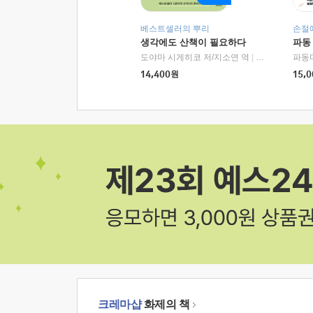
베스트셀러의 뿌리
손절
생각에도 산책이 필요하다
파동
도야마 시게히코 저/지소연 역
|
알에이치코리아(
파동
14,400
원
15,0
크레마샵
화제의 책