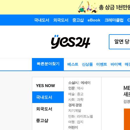
국내도서
외국도서
중고샵
eBook
크레마클럽
C
빠른분야찾기
베스트
신상품
이벤트
바이백
매
소설/시
|
에세이
YES NOW
인문
|
역사
예술
|
종교
국내도서
사회
|
과학
경제 경영
외국도서
자기계발
만화
|
라이트노벨
중고샵
여행
|
잡지
어린이