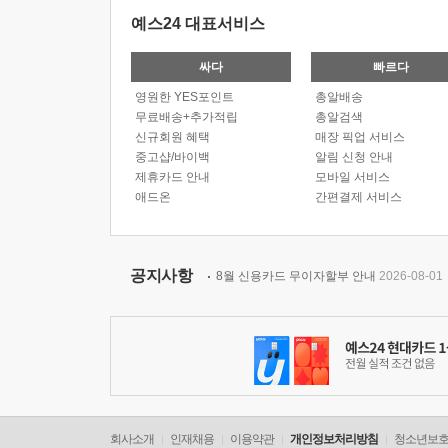
예스24 대표서비스
싸다
빠르다
영원한 YES포인트
총알배송
무료배송+추가적립
총알검색
신규회원 혜택
매장 픽업 서비스
중고샵/바이백
알림 신청 안내
제휴카드 안내
모바일 서비스
애드온
간편결제 서비스
공지사항
8월 신용카드 무이자할부 안내
2026-08-01
회사소개
인재채용
이용약관
개인정보처리방침
청소년보