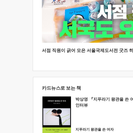
서점 직원이 긁어 모은 서울국제도서전 굿즈 하울
카드뉴스로 보는 책
박상영 『지푸라기 왕관을 쓴 
인터뷰
지푸라기 왕관을 쓴 여자