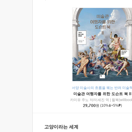
서양 미술사의 흐름을 꿰는 반려 미술
미술관 여행자를 위한 도슨트 북 II
카미유 주노 저/이세진 역
|
윌북(willboo
29,700
원
(10%
+5%
)
고양이라는 세계