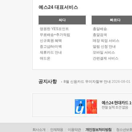
예스24 대표서비스
싸다
빠르다
영원한 YES포인트
총알배송
무료배송+추가적립
총알검색
신규회원 혜택
매장 픽업 서비스
중고샵/바이백
알림 신청 안내
제휴카드 안내
모바일 서비스
애드온
간편결제 서비스
공지사항
8월 신용카드 무이자할부 안내
2026-08-01
회사소개
인재채용
이용약관
개인정보처리방침
청소년보