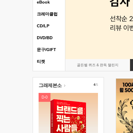
eBook
크레마클럽
CD/LP
DVD/BD
문구/GIFT
티켓
골든벨 퀴즈 & 완독 챌린지
그래제본소
4
/5
D-0