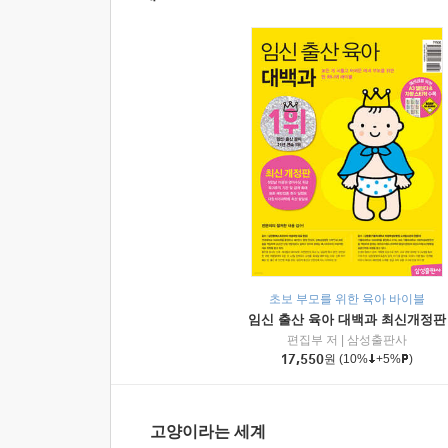
초보 부모를 위한 육아 바이블
임신 출산 육아 대백과 최신개정판
편집부 저
|
삼성출판사
17,550
원
(10%
+5%
)
고양이라는 세계