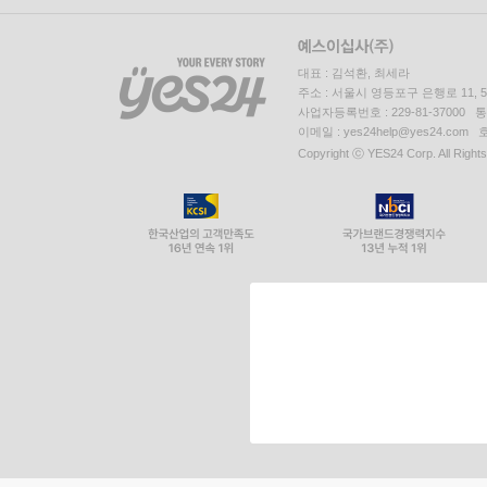
대표 : 김석환, 최세라
주소 : 서울시 영등포구 은행로 11,
사업자등록번호 : 229-81-37000 
이메일 : yes24help@yes24.c
Copyright ⓒ YES24 Corp. All Right