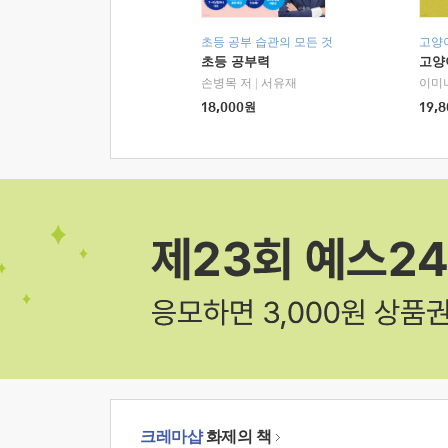
초등 공부 습관의 모든 것
고양
초등 공부력
고양
손병목 저
|
서유재
이미
18,000
원
19,8
크레마샵
화제의 책