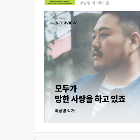
박상영 저
|
래빗홀