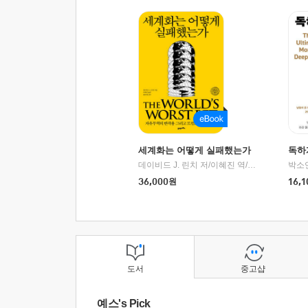
세계화는 어떻게 실패했는가
독하
데이비드 J. 린치 저/이혜진 역/최준영 감수
박소
|
2
36,000
원
16,1
도서
중고샵
예스's Pick