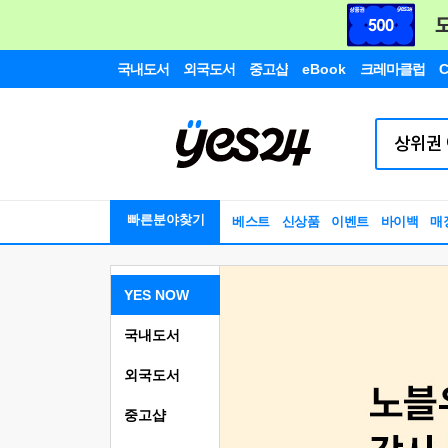
국내도서
외국도서
중고샵
eBook
크레마클럽
C
빠른분야찾기
베스트
신상품
이벤트
바이백
매
YES NOW
국내도서
외국도서
중고샵