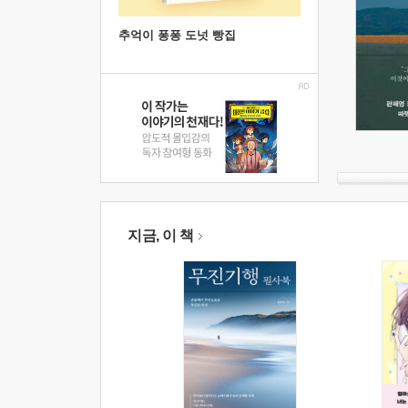
추억이 퐁퐁 도넛 빵집
지금, 이 책