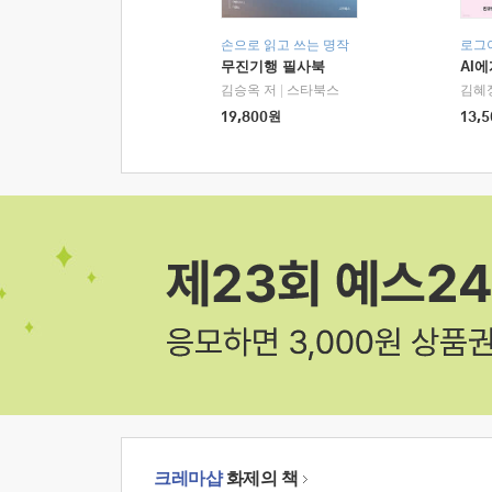
손으로 읽고 쓰는 명작
로그
무진기행 필사북
AI
김승옥 저
|
스타북스
김혜
19,800
원
13,5
크레마샵
화제의 책