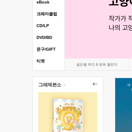
eBook
크레마클럽
CD/LP
DVD/BD
문구/GIFT
티켓
골든벨 퀴즈 & 완독 챌린지
그래제본소
5
/5