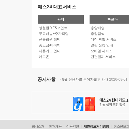
예스24 대표서비스
싸다
빠르다
영원한 YES포인트
총알배송
무료배송+추가적립
총알검색
신규회원 혜택
매장 픽업 서비스
중고샵/바이백
알림 신청 안내
제휴카드 안내
모바일 서비스
애드온
간편결제 서비스
공지사항
8월 신용카드 무이자할부 안내
2026-08-01
회사소개
인재채용
이용약관
개인정보처리방침
청소년보