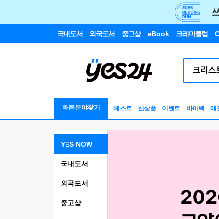
국내도서
외국도서
중고샵
eBook
크레마클럽
C
빠른분야찾기
베스트
신상품
이벤트
바이백
매
YES NOW
국내도서
외국도서
중고샵