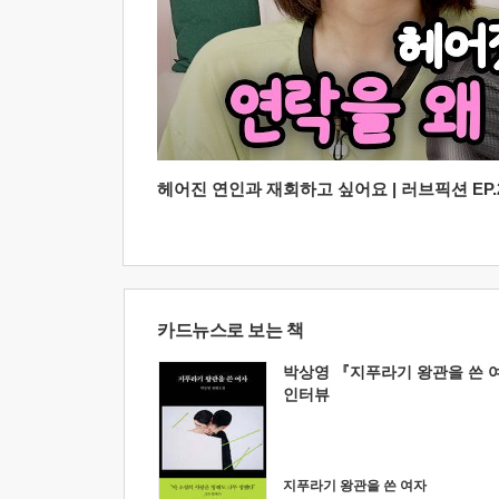
헤어진 연인과 재회하고 싶어요 | 러브픽션 EP.2
카드뉴스로 보는 책
박상영 『지푸라기 왕관을 쓴 
인터뷰
지푸라기 왕관을 쓴 여자