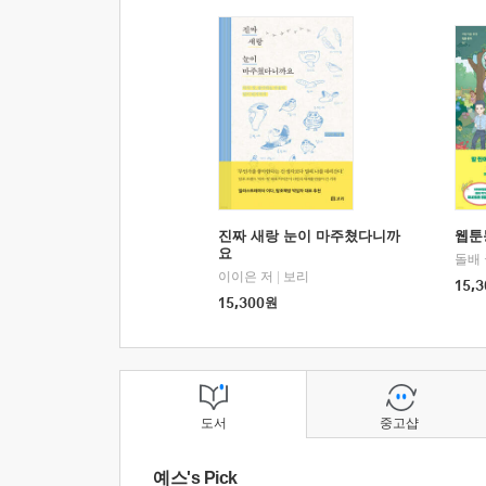
진짜 새랑 눈이 마주쳤다니까
웹툰
요
돌배
이이은 저
|
보리
15,3
15,300
원
도서
중고샵
예스's Pick