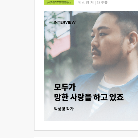
박상영 저
|
래빗홀