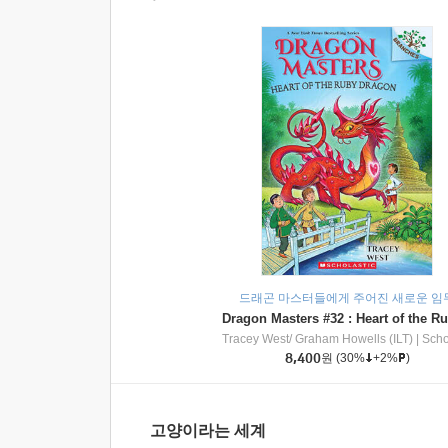
드래곤 마스터들에게 주어진 새로운 임
Tracey West/ Graham Howells (ILT)
|
Scholasti
8,400
원
(30%
+2%
)
고양이라는 세계