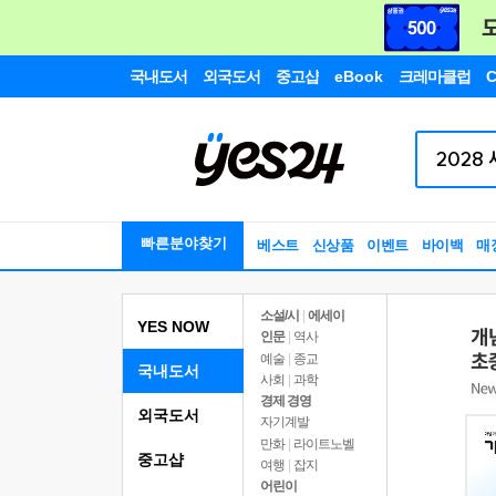
국내도서
외국도서
중고샵
eBook
크레마클럽
C
빠른분야찾기
베스트
신상품
이벤트
바이백
매
소설/시
|
에세이
YES NOW
인문
|
역사
예술
|
종교
국내도서
사회
|
과학
경제 경영
외국도서
자기계발
만화
|
라이트노벨
중고샵
여행
|
잡지
어린이