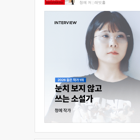
청예 저
|
래빗홀