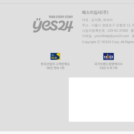
대표 : 김석환, 최세라
주소 : 서울시 영등포구 은행로 11,
사업자등록번호 : 229-81-37000 
이메일 : yes24help@yes24.c
Copyright ⓒ YES24 Corp. All Right