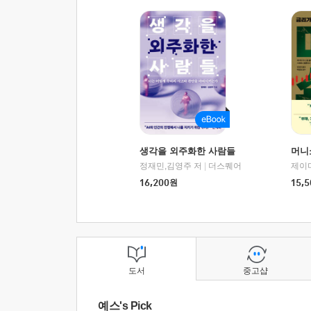
생각을 외주화한 사람들
머니
정재민,김영주 저
|
더스퀘어
16,200
원
15,5
도서
중고샵
예스's Pick