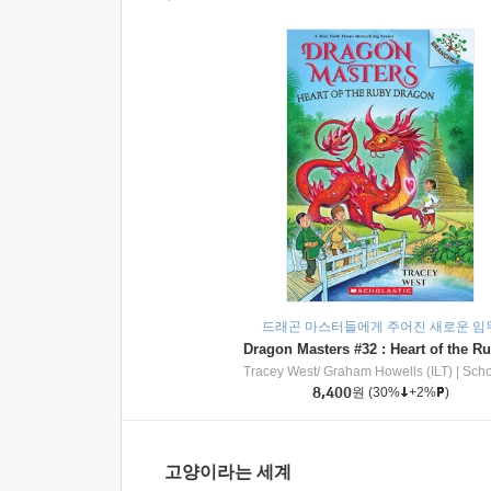
드래곤 마스터들에게 주어진 새로운 임
Tracey West/ Graham Howells (ILT)
|
Scholasti
8,400
원
(30%
+2%
)
고양이라는 세계