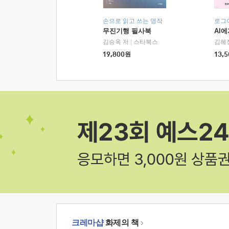
손으로 읽고 쓰는 명작
로그
무진기행 필사북
AI
김승옥 저
|
스타북스
김혜
19,800
원
13,5
크레마샵
화제의 책