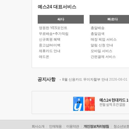
예스24 대표서비스
싸다
빠르다
영원한 YES포인트
총알배송
무료배송+추가적립
총알검색
신규회원 혜택
매장 픽업 서비스
중고샵/바이백
알림 신청 안내
제휴카드 안내
모바일 서비스
애드온
간편결제 서비스
공지사항
8월 신용카드 무이자할부 안내
2026-08-01
회사소개
인재채용
이용약관
개인정보처리방침
청소년보