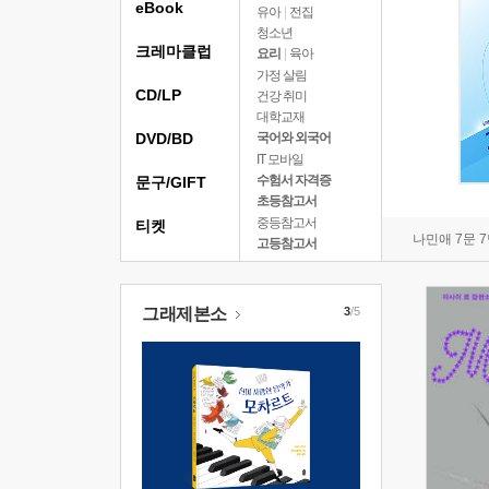
eBook
유아
|
전집
청소년
크레마클럽
요리
|
육아
가정 살림
CD/LP
건강 취미
대학교재
DVD/BD
국어와 외국어
IT 모바일
수험서 자격증
문구/GIFT
초등참고서
중등참고서
티켓
나민애 7문 
고등참고서
그래제본소
3
/5