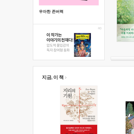
우아한 존버력
지금, 이 책