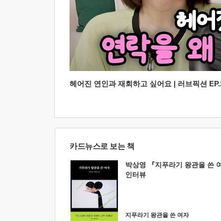
헤어진 연인과 재회하고 싶어요 | 러브픽션 EP.2
카드뉴스로 보는 책
박상영 『지푸라기 왕관을 쓴 
인터뷰
지푸라기 왕관을 쓴 여자