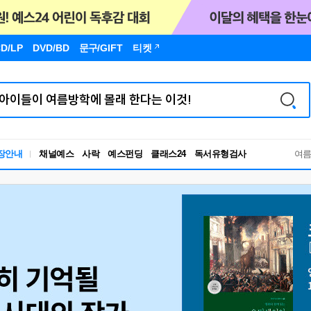
D/LP
DVD/BD
문구
/GIFT
티켓
장안내
채널예스
사락
예스펀딩
클래스24
독서유형검사
여
RBTI Lab
독서유형검사