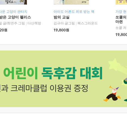
다운 고양이 판타지
아이도 어른도 위로 받는 책
가장 
받은 고양이 펠리스
밤의 교실
쏘쿨의
마련
철 글/최연주 그림
|
다산책방
김규아 글그림
|
북스그라운드
쏘쿨 저
20
원
19,800
원
19,80