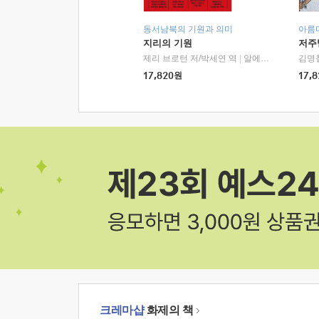
동서남북의 기원과 의미
아름
지리의 기원
저주
제리 브로턴 저/박세연 역
|
알에이치코리아(RHK)
김명
17,820
원
17,8
크레마샵
화제의 책