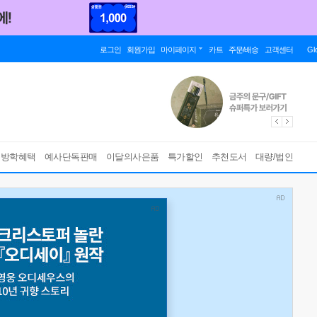
로그인
회원가입
마이페이지
카트
주문/배송
고객센터
Gl
름방학혜택
예사단독판매
이달의사은품
특가할인
추천도서
대량/법인