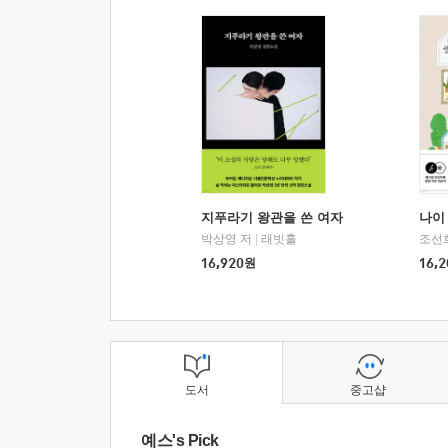
지푸라기 왕관을 쓴 여자
나이 
박상영 저
|
래빗홀
조선
16,920
원
16,2
도서
중고샵
예스's Pick