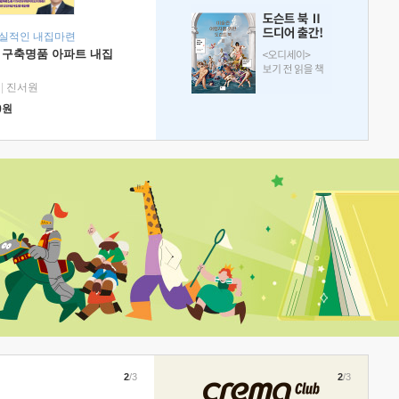
현실적인 내집마련
 구축명품 아파트 내집
|
진서원
0
원
2
/3
2
/3