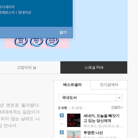
닫기
고양이의 날
스페셜 Pick
베스트셀러
인기검색어
국내도서
소년 멘토로 돌아왔다.
1~5위
|
6~10위
 10대에게는 길잡이가
세네카, 오늘을 빼앗기
 되지 않는 날에도 나
고 있는 당신에게
 안내서.
루키우스 안나이우스 세네카 저/하와이 대저택 편역
투명한 나선