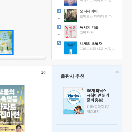
히가시노 게이고 저/김선영 역
오디세이아
호메로스 저/페테르 파울 루벤스 그림/박문재 역
독서의 기술
고명환 저
니체의 초월자
프리드리히 니체 저/김철 편역
1
/3
출판사 추천