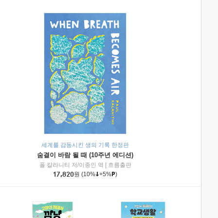
세계를 감동시킨 생의 기록 한정판
숨결이 바람 될 때 (10주년 에디션)
|
미래엔아이세움
폴 칼라니티 저/이종인 역
|
흐름출판
17,820
원
(10%
+5%
)