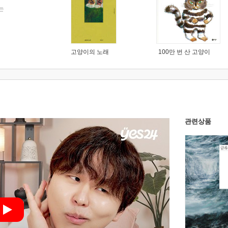
는
고양이의 노래
100만 번 산 고양이
관련상품