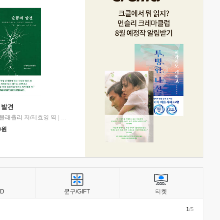
 발견
블래츨리 저/제효영 역
|
디플롯
0
원
BD
문구/GIFT
티켓
1
/5