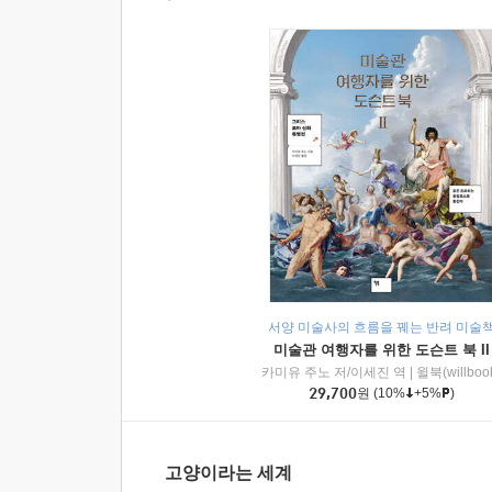
서양 미술사의 흐름을 꿰는 반려 미술
미술관 여행자를 위한 도슨트 북 II
카미유 주노 저/이세진 역
|
윌북(willboo
29,700
원
(10%
+5%
)
고양이라는 세계