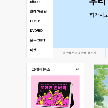
eBook
크레마클럽
CD/LP
DVD/BD
문구/GIFT
티켓
골든벨 퀴즈 & 완독 챌린지
그래제본소
1
/5