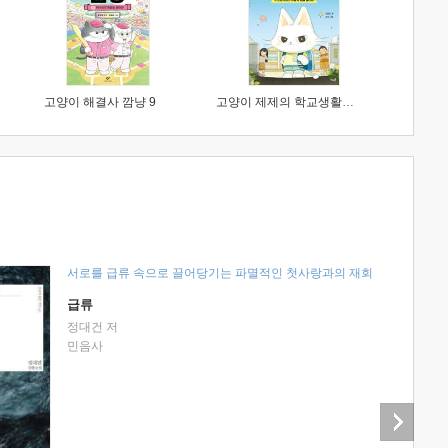
고양이 해결사 깜냥 9
고양이 제제의 학교생활 1 : 초등학생이 이렇게 힘들 줄이야
서로를 급류 속으로 끌어당기는 파멸적인 첫사랑과의 재회
급류
정대건 저
민음사