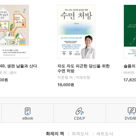
60, 생판 남들과 산다
자도 자도 피곤한 당신을 위한
슬픔의
수면 처방
희 저
|
샘터
바버라 
이준용 저
|
미래의창
00
원
17,82
18,000
원
eBook
CD/LP
DVD/
화제의 책
외국도서
세트도서