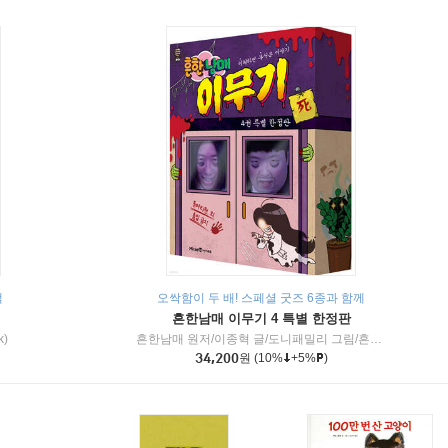
책
오싹함이 두 배! 스페셜 굿즈 6종과 함께
흔한남매 이무기 4 특별 한정판
k)
흔한남매 원저/이종혁 글/도니패밀리 그림/흔한컴퍼니 감수
34,200
원
(10%
+5%
)