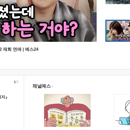
 재회 연애 | 예스24
1
/3
채널예스
여자』