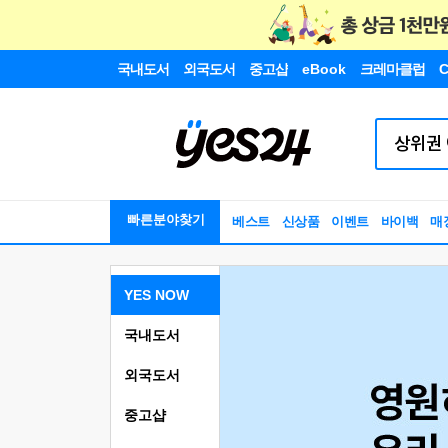
국내도서
외국도서
중고샵
eBook
크레마클럽
C
빠른분야찾기
베스트
신상품
이벤트
바이백
매
YES NOW
국내도서
외국도서
중고샵