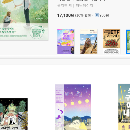
윤지영 저
터닝페이지
17,100
원
(10% 할인)
950원