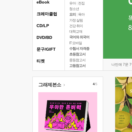
eBook
유아
|
전집
청소년
크레마클럽
요리
|
육아
가정 살림
CD/LP
건강 취미
대학교재
DVD/BD
국어와 외국어
IT 모바일
수험서 자격증
문구/GIFT
초등참고서
중등참고서
티켓
나민애 7문 
고등참고서
그래제본소
4
/5