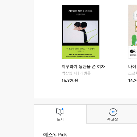
지푸라기 왕관을 쓴 여자
나이 
박상영 저
|
래빗홀
조선
16,920
원
16,2
도서
중고샵
예스's Pick