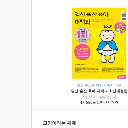
초보 부모를 위한 육아 바이블
임신 출산 육아 대백과 최신개정판
편집부 저
|
삼성출판사
17,550
원
(10%
+5%
)
고양이라는 세계