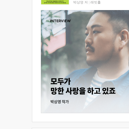
박상영 저
|
래빗홀