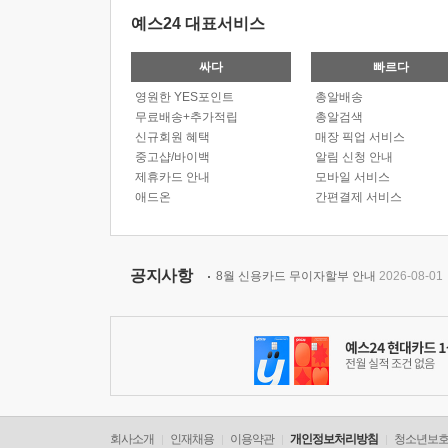
예스24 대표서비스
싸다
빠르다
영원한 YES포인트
총알배송
무료배송+추가적립
총알검색
신규회원 혜택
매장 픽업 서비스
중고샵/바이백
알림 신청 안내
제휴카드 안내
모바일 서비스
애드온
간편결제 서비스
공지사항
8월 신용카드 무이자할부 안내
2026-08-01
회사소개
인재채용
이용약관
개인정보처리방침
청소년보