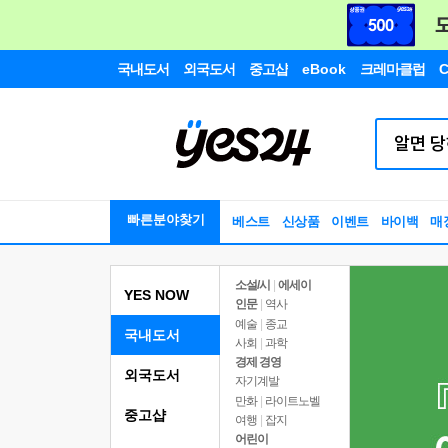
국내도서
외국도서
중고샵
eBook
크레마클럽
C
빠른분야찾기
베스트
신상품
이벤트
바이백
매
소설/시
|
에세이
YES NOW
인문
|
역사
예술
|
종교
국내도서
사회
|
과학
경제 경영
외국도서
자기계발
만화
|
라이트노벨
중고샵
여행
|
잡지
어린이