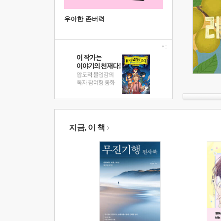
우아한 존버력
지금, 이 책