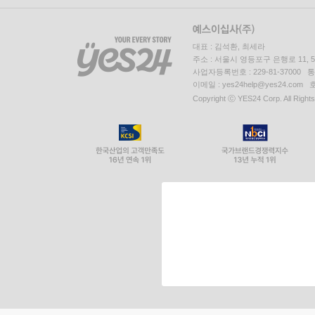
대표 : 김석환, 최세라
주소 : 서울시 영등포구 은행로 11,
사업자등록번호 : 229-81-37000 
이메일 : yes24help@yes24.c
Copyright ⓒ YES24 Corp. All Right