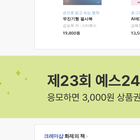
손으로 읽고 쓰는 명작
로그
무진기행 필사북
AI
김승옥 저
|
스타북스
김혜
19,800
원
13,5
크레마샵
화제의 책