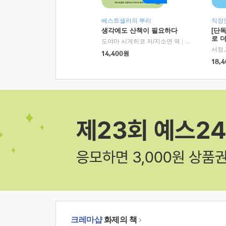
베스트셀러의 뿌리
직장
생각에도 산책이 필요하다
[단
로 
도야마 시게히코 저/지소연 역
|
알에이치코리아(
14,400
원
18,4
크레마샵
화제의 책