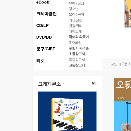
eBook
유아
|
전집
청소년
크레마클럽
요리
|
육아
가정 살림
CD/LP
건강 취미
대학교재
DVD/BD
국어와 외국어
IT 모바일
수험서 자격증
문구/GIFT
초등참고서
중등참고서
티켓
나민애 7문 
고등참고서
그래제본소
5
/5