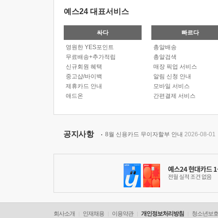
예스24 대표서비스
싸다
빠르다
영원한 YES포인트
총알배송
무료배송+추가적립
총알검색
신규회원 혜택
매장 픽업 서비스
중고샵/바이백
알림 신청 안내
제휴카드 안내
모바일 서비스
애드온
간편결제 서비스
공지사항
8월 신용카드 무이자할부 안내
2026-08-01
회사소개
인재채용
이용약관
개인정보처리방침
청소년보