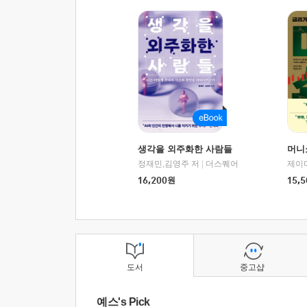
생각을 외주화한 사람들
머니
정재민,김영주 저
|
더스퀘어
16,200
원
15,5
도서
중고샵
예스's Pick