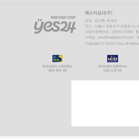
대표 : 김석환, 최세라
주소 : 서울시 영등포구 은행로 11,
사업자등록번호 : 229-81-37000 
이메일 : yes24help@yes24.c
Copyright ⓒ YES24 Corp. All Right