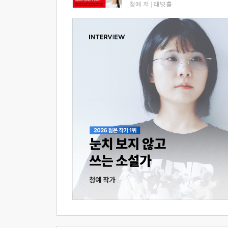
청예 저
|
래빗홀