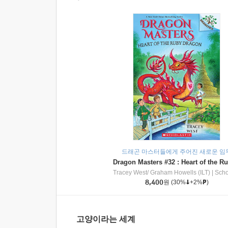
드래곤 마스터들에게 주어진 새로운 임
Tracey West/ Graham Howells (ILT)
|
Scholasti
8,400
원
(30%
+2%
)
고양이라는 세계