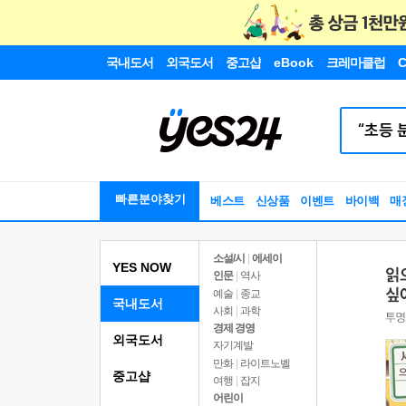
국내도서
외국도서
중고샵
eBook
크레마클럽
C
빠른분야찾기
베스트
신상품
이벤트
바이백
매
소설/시
|
에세이
YES NOW
인문
|
역사
예술
|
종교
국내도서
사회
|
과학
경제 경영
외국도서
자기계발
만화
|
라이트노벨
중고샵
여행
|
잡지
어린이