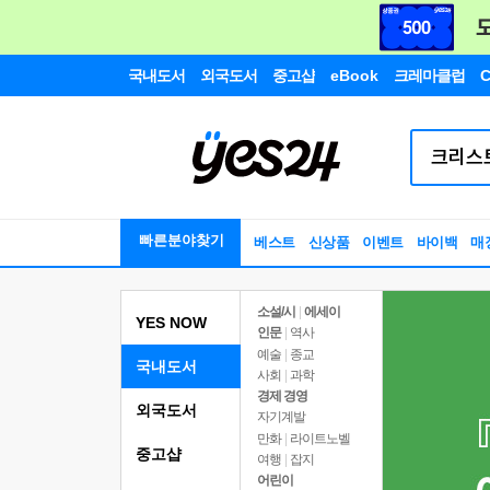
국내도서
외국도서
중고샵
eBook
크레마클럽
C
빠른분야찾기
베스트
신상품
이벤트
바이백
매
소설/시
|
에세이
YES NOW
인문
|
역사
예술
|
종교
국내도서
사회
|
과학
경제 경영
외국도서
자기계발
만화
|
라이트노벨
중고샵
여행
|
잡지
어린이