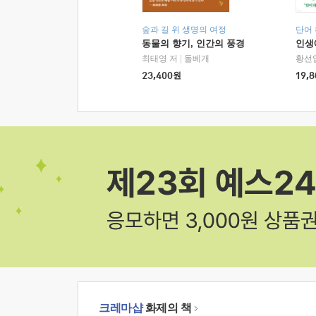
숲과 길 위 생명의 여정
단어
동물의 향기, 인간의 풍경
인생
최태영 저
|
돌베개
황선
23,400
원
19,8
크레마샵
화제의 책