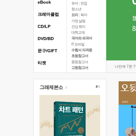
eBook
유아
|
전집
청소년
크레마클럽
요리
|
육아
가정 살림
CD/LP
건강 취미
대학교재
DVD/BD
국어와 외국어
IT 모바일
수험서 자격증
문구/GIFT
초등참고서
중등참고서
티켓
나민애 7문 
고등참고서
그래제본소
4
/5