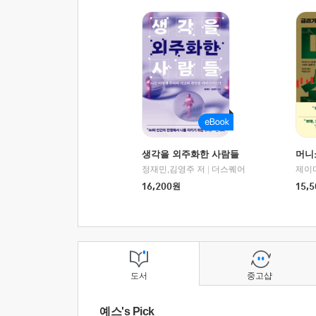
생각을 외주화한 사람들
머니
정재민,김영주 저
|
더스퀘어
16,200
원
15,5
도서
중고샵
예스's Pick