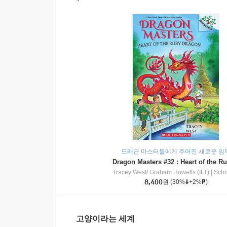
드래곤 마스터들에게 주어진 새로운 임
Tracey West/ Graham Howells (ILT)
|
Scholasti
8,400
원
(30%
+2%
)
고양이라는 세계