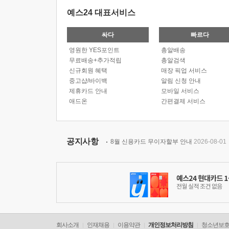
예스24 대표서비스
싸다
빠르다
영원한 YES포인트
총알배송
무료배송+추가적립
총알검색
신규회원 혜택
매장 픽업 서비스
중고샵/바이백
알림 신청 안내
제휴카드 안내
모바일 서비스
애드온
간편결제 서비스
공지사항
8월 신용카드 무이자할부 안내
2026-08-01
회사소개
인재채용
이용약관
개인정보처리방침
청소년보