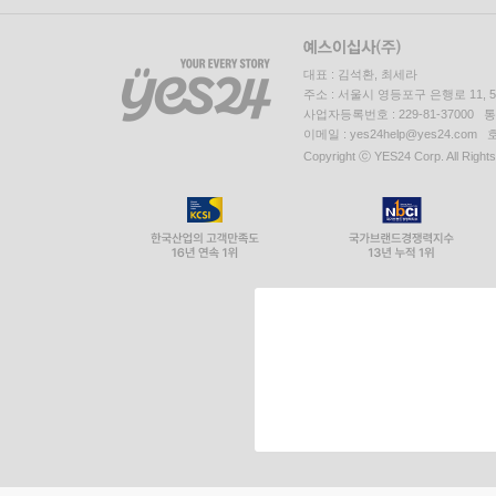
대표 : 김석환, 최세라
주소 : 서울시 영등포구 은행로 11,
사업자등록번호 : 229-81-37000 
이메일 : yes24help@yes24.c
Copyright ⓒ YES24 Corp. All Right