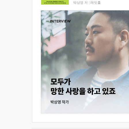
박상영 저
|
래빗홀