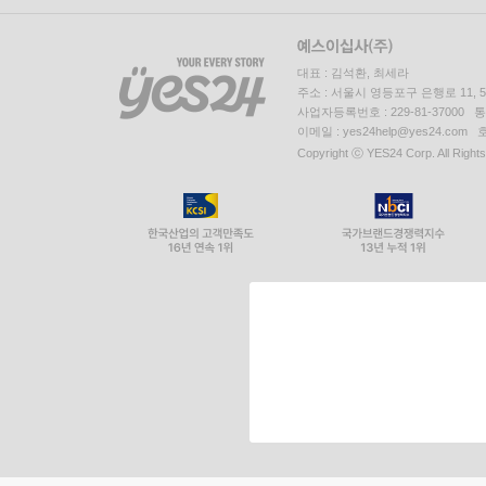
대표 : 김석환, 최세라
주소 : 서울시 영등포구 은행로 11,
사업자등록번호 : 229-81-37000 
이메일 : yes24help@yes24.c
Copyright ⓒ YES24 Corp. All Right