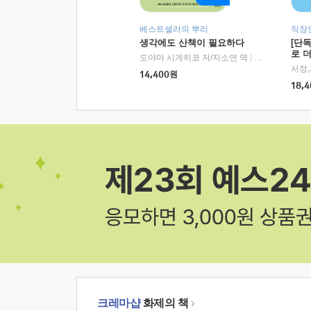
베스트셀러의 뿌리
직장
생각에도 산책이 필요하다
[단
로 
도야마 시게히코 저/지소연 역
|
알에이치코리아(
14,400
원
18,4
크레마샵
화제의 책