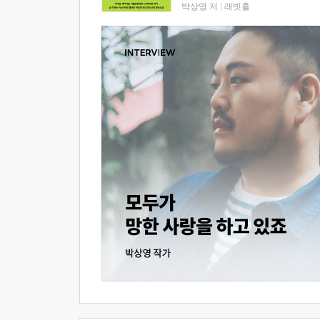
박상영 저
|
래빗홀