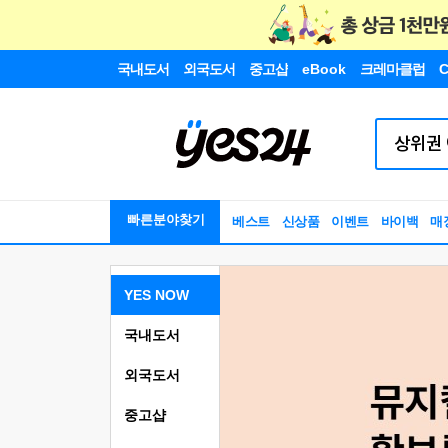
국내도서
외국도서
중고샵
eBook
크레마클럽
C
빠른분야찾기
베스트
신상품
이벤트
바이백
매
YES NOW
국내도서
외국도서
중고샵