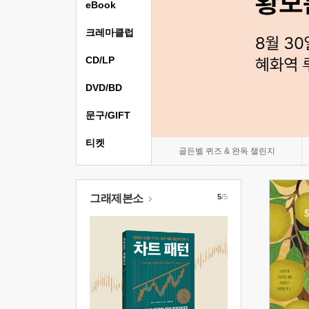
eBook
크레마클럽
CD/LP
DVD/BD
문구/GIFT
티켓
골든벨 퀴즈 & 완독 챌린지
그래제본소
5
/5