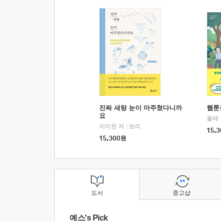
진짜 새랑 눈이 마주쳤다니까
웹툰
요
돌배
이이은 저
|
보리
15,3
15,300
원
도서
중고샵
예스's Pick