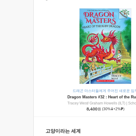
드래곤 마스터들에게 주어진 새로운 임
Tracey West/ Graham Howells (ILT)
|
Scholasti
8,400
원
(30%
+2%
)
고양이라는 세계