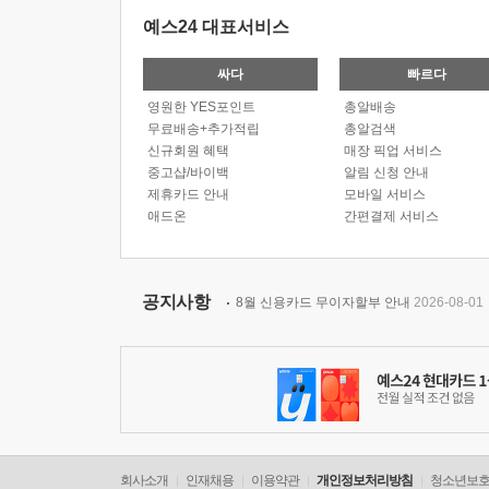
예스24 대표서비스
싸다
빠르다
영원한 YES포인트
총알배송
무료배송+추가적립
총알검색
신규회원 혜택
매장 픽업 서비스
중고샵/바이백
알림 신청 안내
제휴카드 안내
모바일 서비스
애드온
간편결제 서비스
공지사항
8월 신용카드 무이자할부 안내
2026-08-01
회사소개
인재채용
이용약관
개인정보처리방침
청소년보