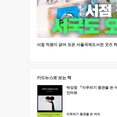
서점 직원이 긁어 모은 서울국제도서전 굿즈 하울
카드뉴스로 보는 책
박상영 『지푸라기 왕관을 쓴 
인터뷰
지푸라기 왕관을 쓴 여자