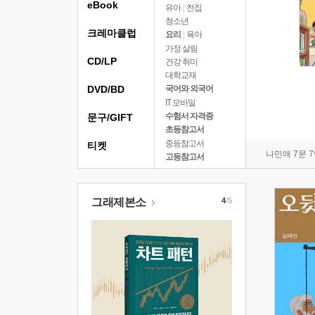
eBook
유아
|
전집
청소년
크레마클럽
요리
|
육아
가정 살림
CD/LP
건강 취미
대학교재
DVD/BD
국어와 외국어
IT 모바일
수험서 자격증
문구/GIFT
초등참고서
중등참고서
티켓
나민애 7문 
고등참고서
그래제본소
4
/5