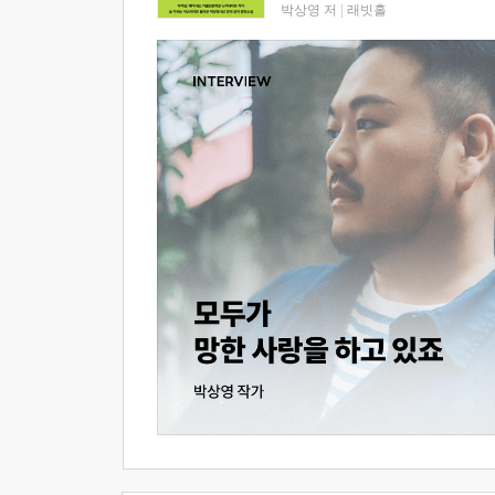
박상영 저
|
래빗홀