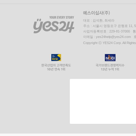
대표 : 김석환, 최세라
주소 : 서울시 영등포구 은행로 11,
사업자등록번호 : 229-81-37000 
이메일 : yes24help@yes24.c
Copyright ⓒ YES24 Corp. All Right