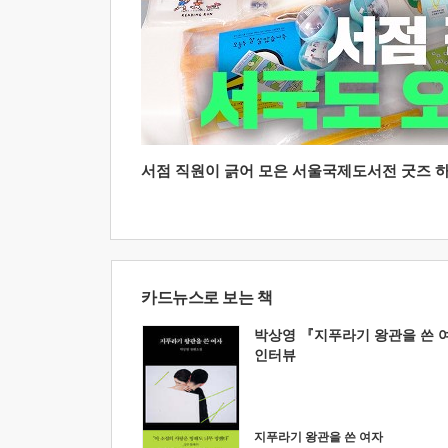
서점 직원이 긁어 모은 서울국제도서전 굿즈 하울
카드뉴스로 보는 책
박상영 『지푸라기 왕관을 쓴 
인터뷰
지푸라기 왕관을 쓴 여자