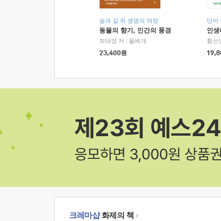
숲과 길 위 생명의 여정
단어
동물의 향기, 인간의 풍경
인생
최태영 저
|
돌베개
황선
23,400
원
19,8
크레마샵
화제의 책