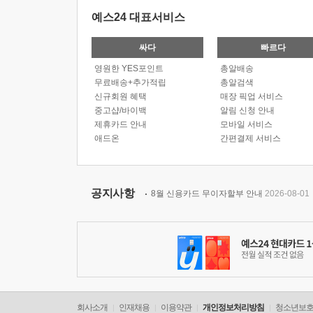
예스24 대표서비스
싸다
빠르다
영원한 YES포인트
총알배송
무료배송+추가적립
총알검색
신규회원 혜택
매장 픽업 서비스
중고샵/바이백
알림 신청 안내
제휴카드 안내
모바일 서비스
애드온
간편결제 서비스
공지사항
8월 신용카드 무이자할부 안내
2026-08-01
회사소개
인재채용
이용약관
개인정보처리방침
청소년보