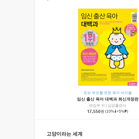
초보 부모를 위한 육아 바이블
임신 출산 육아 대백과 최신개정판
편집부 저
|
삼성출판사
17,550
원
(10%
+5%
)
고양이라는 세계