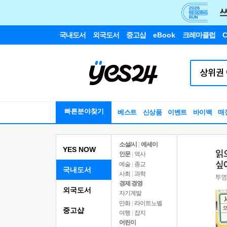
국내도서
외국도서
중고샵
eBook
크레마클럽
C
빠른분야찾기
베스트
신상품
이벤트
바이백
매
소설/시
|
에세이
YES NOW
인문
|
역사
예술
|
종교
국내도서
사회
|
과학
경제 경영
외국도서
자기계발
만화
|
라이트노벨
중고샵
여행
|
잡지
어린이