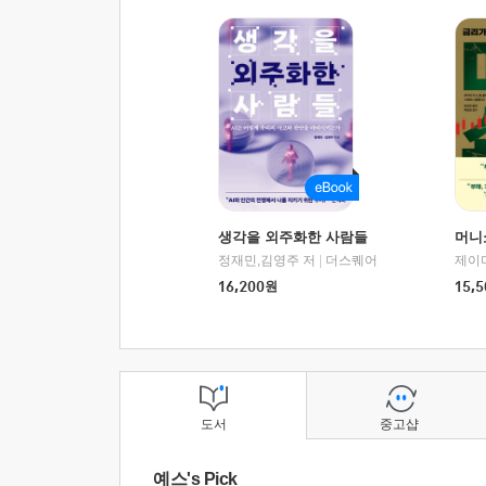
생각을 외주화한 사람들
머니
정재민,김영주 저
|
더스퀘어
16,200
원
15,5
도서
중고샵
예스's Pick