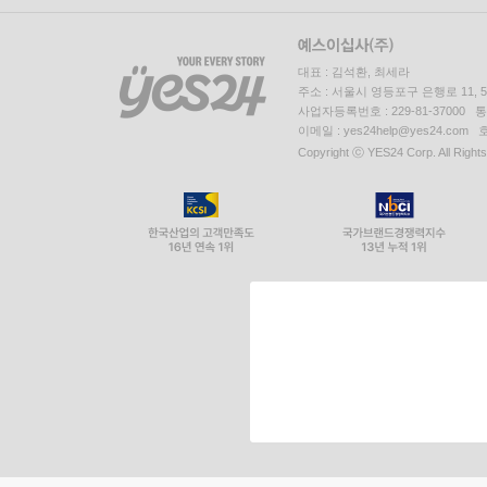
대표 : 김석환, 최세라
주소 : 서울시 영등포구 은행로 11,
사업자등록번호 : 229-81-37000 
이메일 : yes24help@yes24.c
Copyright ⓒ YES24 Corp. All Right