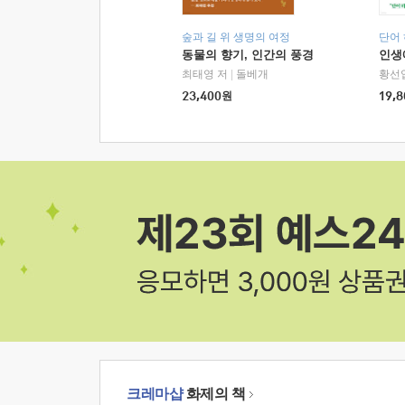
숲과 길 위 생명의 여정
단어
동물의 향기, 인간의 풍경
인생
최태영 저
|
돌베개
황선
23,400
원
19,8
크레마샵
화제의 책