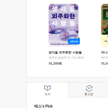
생각을 외주화한 사람들
머니
정재민,김영주 저
|
더스퀘어
16,200
원
15,5
도서
중고샵
예스's Pick