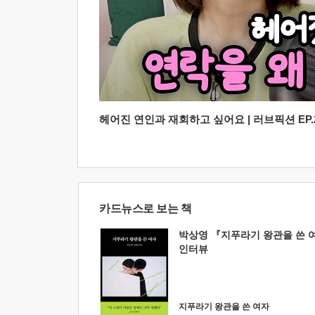
헤어진 연인과 재회하고 싶어요 | 러브픽션 EP.2
카드뉴스로 보는 책
박상영 『지푸라기 왕관을 쓴 
인터뷰
지푸라기 왕관을 쓴 여자