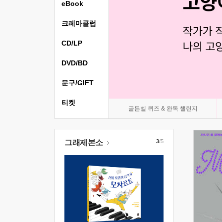
eBook
크레마클럽
CD/LP
DVD/BD
문구/GIFT
티켓
골든벨 퀴즈 & 완독 챌린지
그래제본소
3
/5