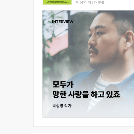
박상영 저
|
래빗홀