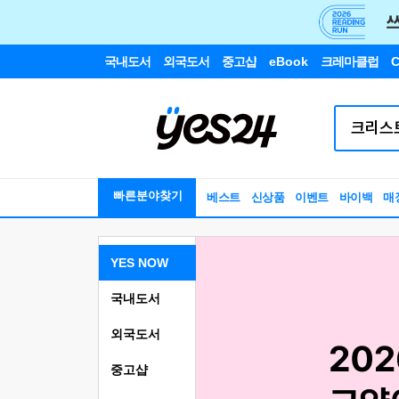
국내도서
외국도서
중고샵
eBook
크레마클럽
C
빠른분야찾기
베스트
신상품
이벤트
바이백
매
YES NOW
국내도서
외국도서
중고샵