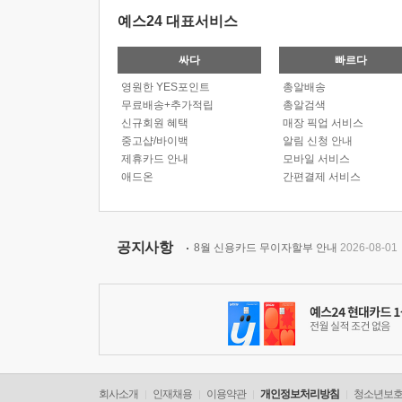
예스24 대표서비스
싸다
빠르다
영원한 YES포인트
총알배송
무료배송+추가적립
총알검색
신규회원 혜택
매장 픽업 서비스
중고샵/바이백
알림 신청 안내
제휴카드 안내
모바일 서비스
애드온
간편결제 서비스
공지사항
8월 신용카드 무이자할부 안내
2026-08-01
회사소개
인재채용
이용약관
개인정보처리방침
청소년보