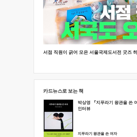
서점 직원이 긁어 모은 서울국제도서전 굿즈 하울
카드뉴스로 보는 책
박상영 『지푸라기 왕관을 쓴 
인터뷰
지푸라기 왕관을 쓴 여자