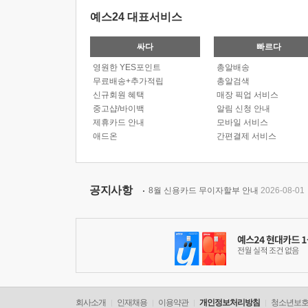
예스24 대표서비스
싸다
빠르다
영원한 YES포인트
총알배송
무료배송+추가적립
총알검색
신규회원 혜택
매장 픽업 서비스
중고샵/바이백
알림 신청 안내
제휴카드 안내
모바일 서비스
애드온
간편결제 서비스
공지사항
8월 신용카드 무이자할부 안내
2026-08-01
회사소개
인재채용
이용약관
개인정보처리방침
청소년보