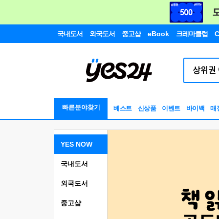
국내도서
외국도서
중고샵
eBook
크레마클럽
C
빠른분야찾기
베스트
신상품
이벤트
바이백
매
YES NOW
국내도서
외국도서
중고샵