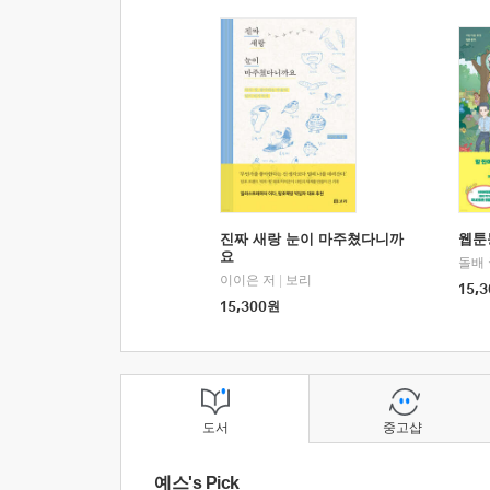
진짜 새랑 눈이 마주쳤다니까
웹툰
요
돌배
이이은 저
|
보리
15,3
15,300
원
도서
중고샵
예스's Pick