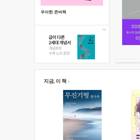
우아한 존버력
지금, 이 책