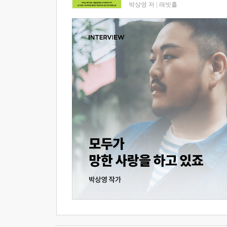
박상영 저
|
래빗홀