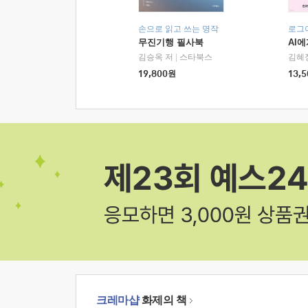
손으로 읽고 쓰는 명작
로그
무진기행 필사북
AI
김승옥 저
|
스타북스
김혜
19,800
원
13,5
크레마샵
화제의 책