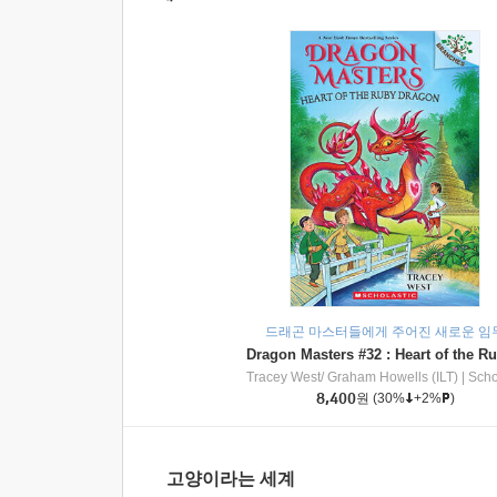
드래곤 마스터들에게 주어진 새로운 임
Tracey West/ Graham Howells (ILT)
|
Scholasti
8,400
원
(30%
+2%
)
고양이라는 세계