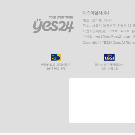
대표 : 김석환, 최세라
주소 : 서울시 영등포구 은행로 11,
사업자등록번호 : 229-81-37000 
이메일 : yes24help@yes24.c
Copyright ⓒ YES24 Corp. All Right