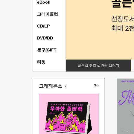
eBook
크레마클럽
CD/LP
DVD/BD
문구/GIFT
티켓
골든벨 퀴즈 & 완독 챌린지
그래제본소
3
/5