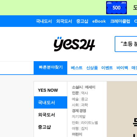
국내도서
외국도서
중고샵
eBook
크레마클럽
C
빠른분야찾기
베스트
신상품
이벤트
바이백
매
소설/시
|
에세이
YES NOW
인문
|
역사
예술
|
종교
국내도서
사회
|
과학
경제 경영
외국도서
자기계발
만화
|
라이트노벨
중고샵
여행
|
잡지
어린이