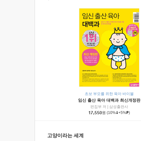
초보 부모를 위한 육아 바이블
임신 출산 육아 대백과 최신개정판
편집부 저
|
삼성출판사
17,550
원
(10%
+5%
)
고양이라는 세계