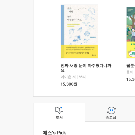
진짜 새랑 눈이 마주쳤다니까
웹툰
요
돌배
이이은 저
|
보리
15,3
15,300
원
도서
중고샵
예스's Pick