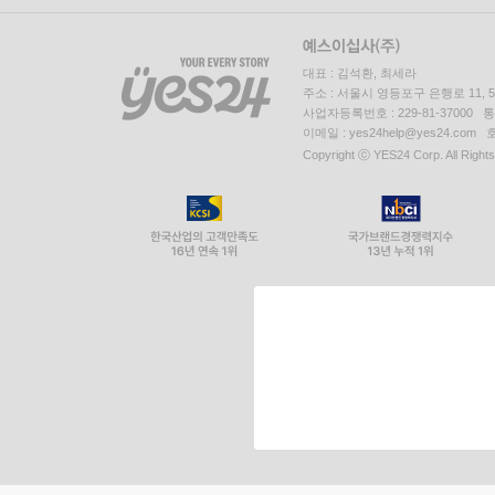
대표 : 김석환, 최세라
주소 : 서울시 영등포구 은행로 11,
사업자등록번호 : 229-81-37000 
이메일 : yes24help@yes24.c
Copyright ⓒ YES24 Corp. All Right