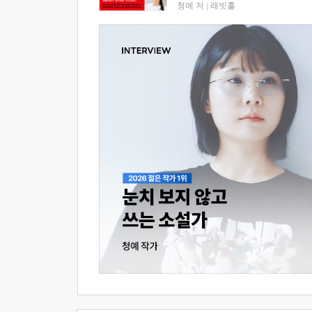
청예 저
|
래빗홀