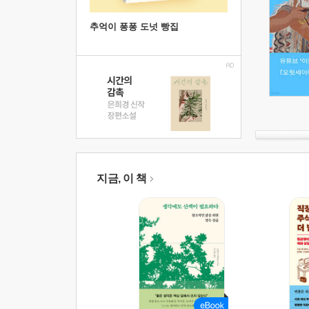
추억이 퐁퐁 도넛 빵집
지금, 이 책