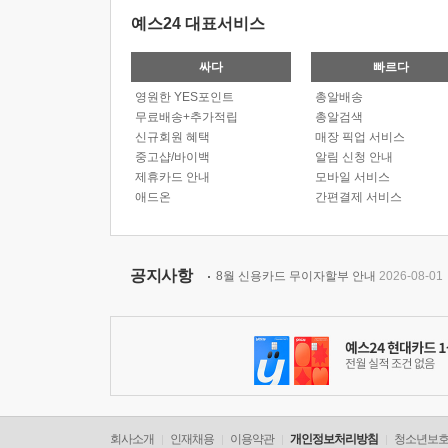
예스24 대표서비스
싸다
빠르다
영원한 YES포인트
총알배송
무료배송+추가적립
총알검색
신규회원 혜택
매장 픽업 서비스
중고샵/바이백
알림 신청 안내
제휴카드 안내
모바일 서비스
애드온
간편결제 서비스
공지사항
8월 신용카드 무이자할부 안내
2026-08-01
회사소개
인재채용
이용약관
개인정보처리방침
청소년보