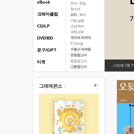
eBook
유아
|
전집
청소년
크레마클럽
요리
|
육아
가정 살림
CD/LP
건강 취미
대학교재
DVD/BD
국어와 외국어
IT 모바일
수험서 자격증
문구/GIFT
초등참고서
중등참고서
티켓
나민애 7문 
고등참고서
그래제본소
5
/5