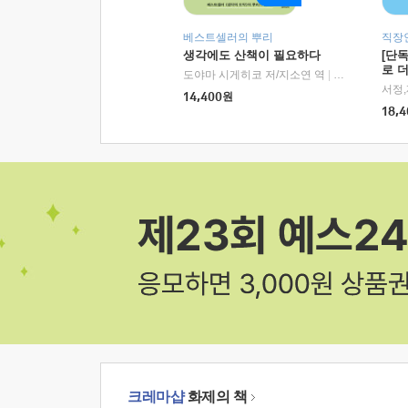
베스트셀러의 뿌리
직장
생각에도 산책이 필요하다
[단
로 
도야마 시게히코 저/지소연 역
|
알에이치코리아(
14,400
원
18,4
크레마샵
화제의 책