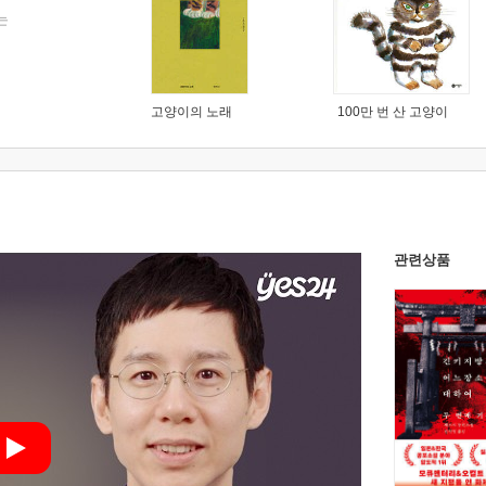
는
고양이의 노래
100만 번 산 고양이
관련상품