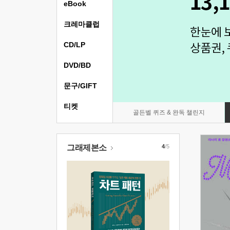
eBook
크레마클럽
CD/LP
DVD/BD
문구/GIFT
티켓
골든벨 퀴즈 & 완독 챌린지
그래제본소
4
/5