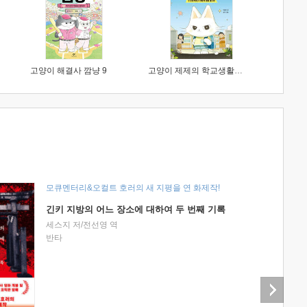
고양이 해결사 깜냥 9
고양이 제제의 학교생활 1 : 초등학생이 이렇게 힘들 줄이야
모큐멘터리&오컬트 호러의 새 지평을 연 화제작!
긴키 지방의 어느 장소에 대하여 두 번째 기록
세스지 저/전선영 역
반타