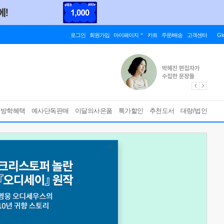
로그인
회원가입
마이페이지
카트
주문/배송
고객센터
Gl
름방학혜택
예사단독판매
이달의사은품
특가할인
추천도서
대량/법인