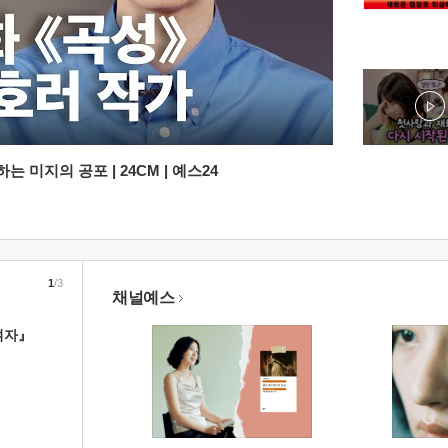
 미지의 공포 | 24CM | 예스24
1
/3
채널예스
여자』