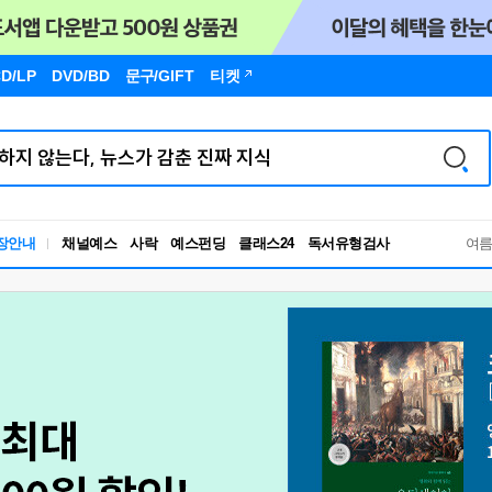
D/LP
DVD/BD
문구
/GIFT
티켓
장안내
채널예스
사락
예스펀딩
클래스24
독서유형검사
여
RBTI Lab
독서유형검사