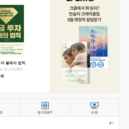
투자 불패의 법칙
슨 저
|
다산북스
0
원
BD
문구/GIFT
티켓
3
/5