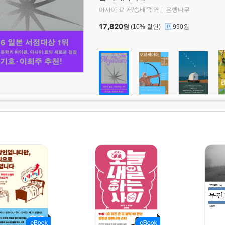
아사이 료 저/송태욱 역
은행나무
17,820
원
(10% 할인)
990원