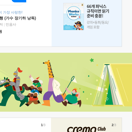
 가장 사랑한!
 (가수 장기하 낭독)
저
|
민음사
원
1
/3
2
/3