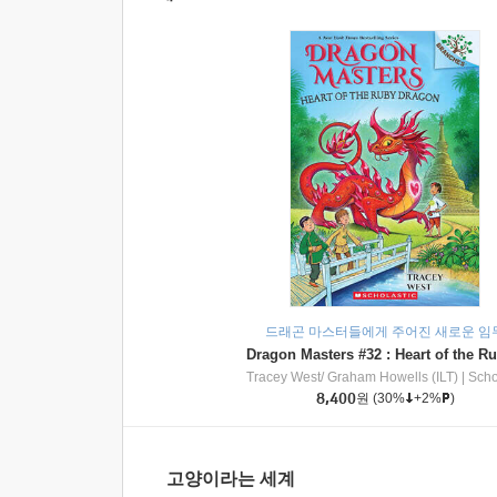
드래곤 마스터들에게 주어진 새로운 임
Tracey West/ Graham Howells (ILT)
|
Scholasti
8,400
원
(30%
+2%
)
고양이라는 세계