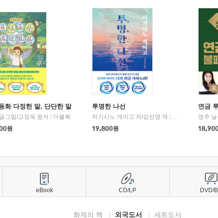
동화 다정한 말, 단단한 말
투명한 나선
연금 
 글그림/고정욱 원저
|
더블북
히가시노 게이고 저/김선영 역
|
북다
영주 닐
00
원
19,800
원
18,90
eBook
CD/LP
DVD/
화제의 책
외국도서
세트도서