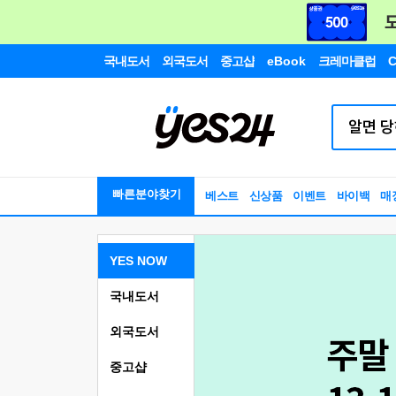
국내도서
외국도서
중고샵
eBook
크레마클럽
C
빠른분야찾기
베스트
신상품
이벤트
바이백
매
YES NOW
국내도서
외국도서
중고샵