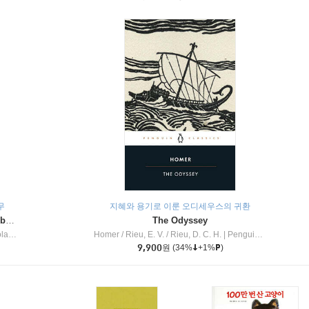
무
지혜와 용기로 이룬 오디세우스의 귀환
Dragon Masters #32 : Heart of the Ruby Dragon (A Branches Book)
The Odyssey
c Inc
Homer / Rieu, E. V. / Rieu, D. C. H.
|
Penguin Group
9,900
원
(34%
+1%
)