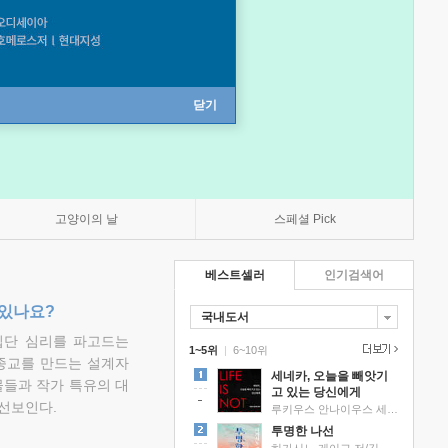
닫기
고양이의 날
스페셜 Pick
베스트셀러
인기검색어
 있나요?
국내도서
집단 심리를 파고드는
1~5위
|
6~10위
 종교를 만드는 설계자
세네카, 오늘을 빼앗기
물들과 작가 특유의 대
고 있는 당신에게
선보인다.
루키우스 안나이우스 세네카 저/하와이 대저택 편역
투명한 나선