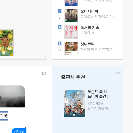
히가시노 게이고 저/김선영 역
오디세이아
호메로스 저/페테르 파울 루벤스 그림/박문재 역
독서의 기술
고명환 저
싯다르타
헤르만 헤세 저/박병덕 역
1
3
/3
출판사 추천