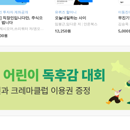
인 투자자 계좌공개
유퀴즈 할머니
이동진이
독] 직장인입니다만, 주식으
오늘내일하는 사이
무진기행
더 법니다
RHK)
임봉근,임다운 저
|
안온북스
김승옥 
서정,제시모어,쓰리쿼터 저/권오태,시그널리포트 편
|
경이로움
12,250
원
5,000
00
원