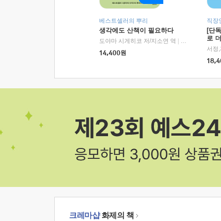
베스트셀러의 뿌리
직장
생각에도 산책이 필요하다
[단
로 
도야마 시게히코 저/지소연 역
|
알에이치코리아(
14,400
원
18,4
크레마샵
화제의 책