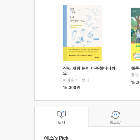
진짜 새랑 눈이 마주쳤다니까
웹툰
요
돌배
이이은 저
|
보리
15,3
15,300
원
도서
중고샵
예스's Pick