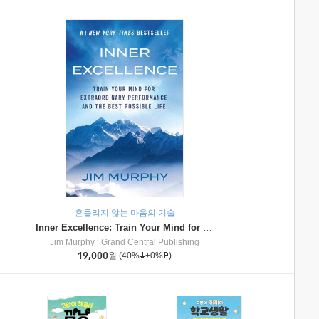
흔들리지 않는 마음의 기술
Inner Excellence: Train Your Mind for Extraordinary Performance and the Best Possible Life
Jim Murphy
|
Grand Central Publishing
19,000
원
(40%
+0%
)