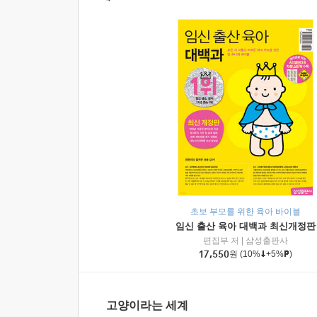
초보 부모를 위한 육아 바이블
임신 출산 육아 대백과 최신개정판
편집부 저
|
삼성출판사
17,550
원
(10%
+5%
)
고양이라는 세계