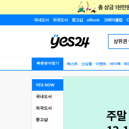
국내도서
외국도서
중고샵
eBook
크레마클럽
C
빠른분야찾기
베스트
신상품
이벤트
바이백
매
YES NOW
국내도서
외국도서
중고샵