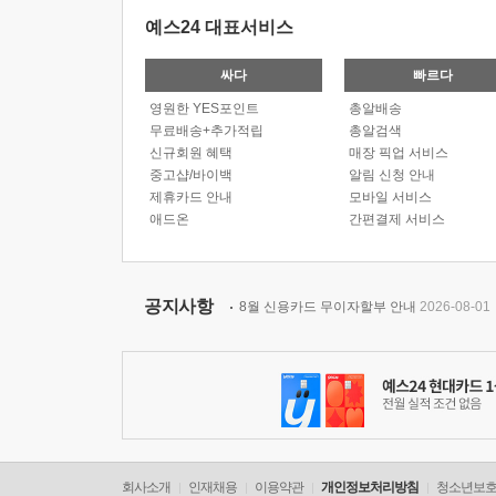
예스24 대표서비스
싸다
빠르다
영원한 YES포인트
총알배송
무료배송+추가적립
총알검색
신규회원 혜택
매장 픽업 서비스
중고샵/바이백
알림 신청 안내
제휴카드 안내
모바일 서비스
애드온
간편결제 서비스
공지사항
8월 신용카드 무이자할부 안내
2026-08-01
회사소개
인재채용
이용약관
개인정보처리방침
청소년보