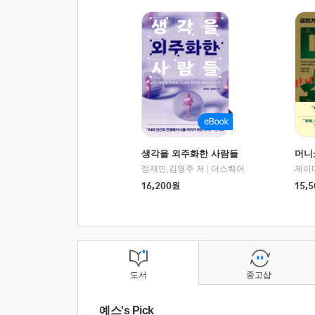
생각을 외주화한 사람들
머니
정재민,김영주 저
|
더스퀘어
16,200
원
15,5
도서
중고샵
예스's Pick