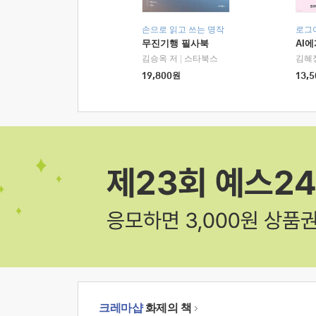
손으로 읽고 쓰는 명작
로그
무진기행 필사북
AI
김승옥 저
|
스타북스
김혜
19,800
원
13,5
크레마샵
화제의 책