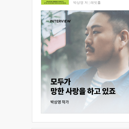
박상영 저
|
래빗홀