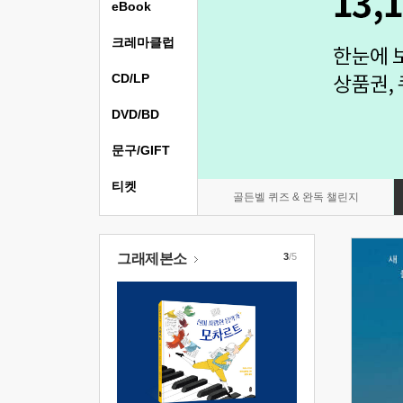
eBook
크레마클럽
CD/LP
DVD/BD
문구/GIFT
티켓
골든벨 퀴즈 & 완독 챌린지
그래제본소
3
/5