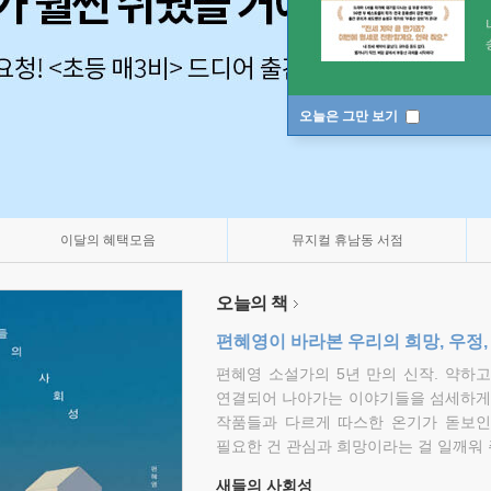
오늘은 그만 보기
이달의 혜택모음
뮤지컬 휴남동 서점
오늘의 책
편혜영이 바라본 우리의 희망, 우정,
편혜영 소설가의 5년 만의 신작. 약하
연결되어 나아가는 이야기들을 섬세하게 
작품들과 다르게 따스한 온기가 돋보인
필요한 건 관심과 희망이라는 걸 일깨워 
새들의 사회성