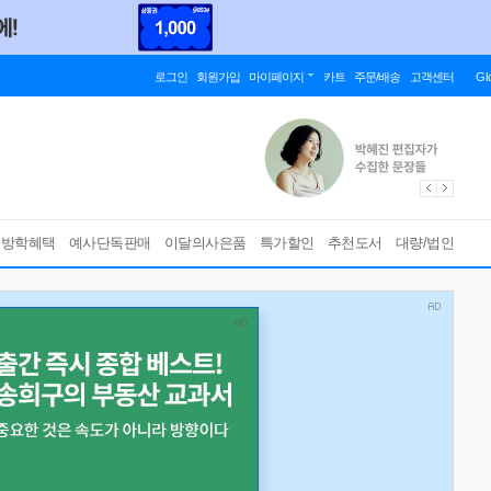
로그인
회원가입
마이페이지
카트
주문/배송
고객센터
Gl
름방학혜택
예사단독판매
이달의사은품
특가할인
추천도서
대량/법인