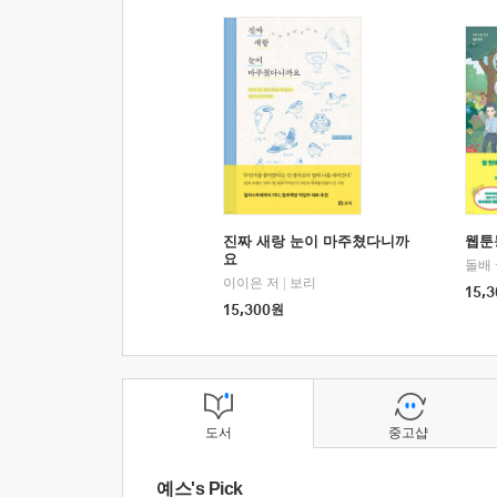
진짜 새랑 눈이 마주쳤다니까
웹툰
요
돌배
이이은 저
|
보리
15,3
15,300
원
도서
중고샵
예스's Pick