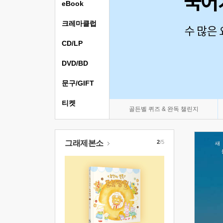
eBook
크레마클럽
CD/LP
DVD/BD
문구/GIFT
티켓
골든벨 퀴즈 & 완독 챌린지
그래제본소
2
/5