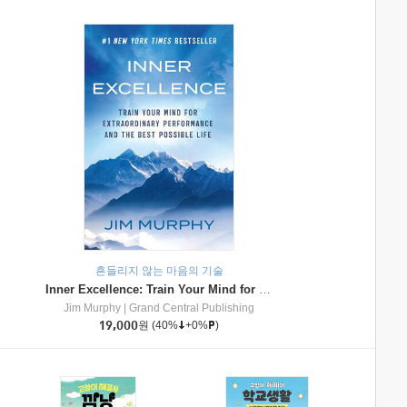
흔들리지 않는 마음의 기술
Inner Excellence: Train Your Mind for Extraordinary Performance and the Best Possible Life
Jim Murphy
|
Grand Central Publishing
19,000
원
(40%
+0%
)