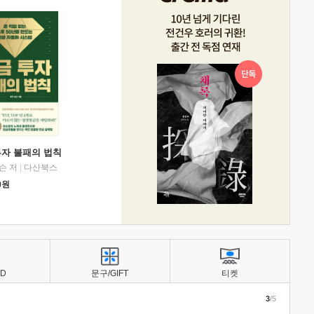
투자 불패의 법칙
슨 저
|
다산북스
0
원
BD
문구/GIFT
티켓
3
/5