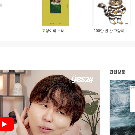
는
고양이의 노래
100만 번 산 고양이
관련상품