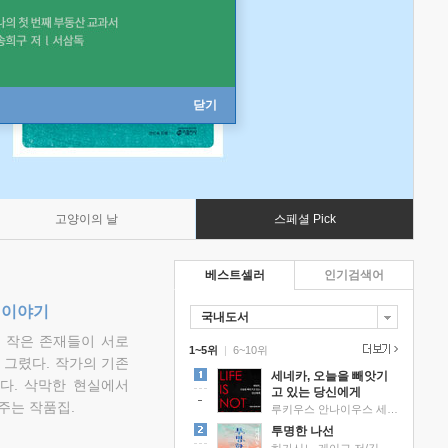
닫기
고양이의 날
스페셜 Pick
베스트셀러
인기검색어
 이야기
국내도서
고 작은 존재들이 서로
1~5위
|
6~10위
그렸다. 작가의 기존
세네카, 오늘을 빼앗기
다. 삭막한 현실에서
고 있는 당신에게
주는 작품집.
루키우스 안나이우스 세네카 저/하와이 대저택 편역
투명한 나선