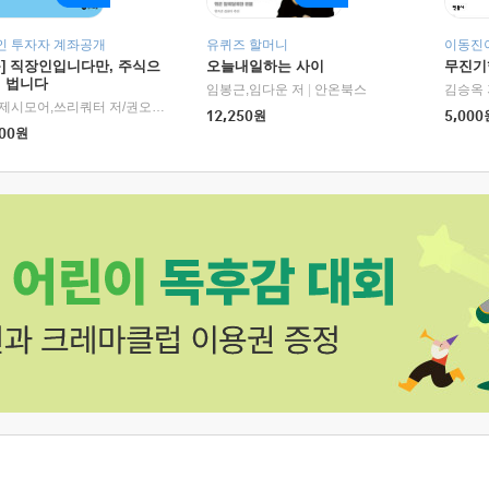
인 투자자 계좌공개
유퀴즈 할머니
이동진이
독] 직장인입니다만, 주식으
오늘내일하는 사이
무진기행
더 법니다
RHK)
임봉근,임다운 저
|
안온북스
김승옥 
서정,제시모어,쓰리쿼터 저/권오태,시그널리포트 편
|
경이로움
12,250
원
5,000
00
원