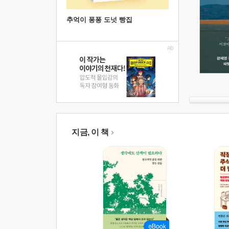
추억이 퐁퐁 도넛 빵집
지금, 이 책