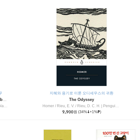
무
지혜와 용기로 이룬 오디세우스의 귀환
Dragon Masters #32 : Heart of the Ruby Dragon (A Branches Book)
The Odyssey
c Inc
Homer / Rieu, E. V. / Rieu, D. C. H.
|
Penguin Group
9,900
원
(34%
+1%
)