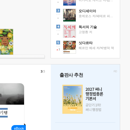
히가시노 게이고 저/김선영 역
오디세이아
호메로스 저/페테르 파울 루벤스 그림/박문재 역
독서의 기술
고명환 저
싯다르타
헤르만 헤세 저/박병덕 역
1
3
/3
출판사 추천