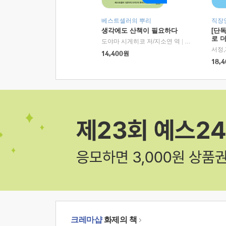
베스트셀러의 뿌리
직장
생각에도 산책이 필요하다
[단
로 
도야마 시게히코 저/지소연 역
|
알에이치코리아(
14,400
원
18,4
크레마샵
화제의 책