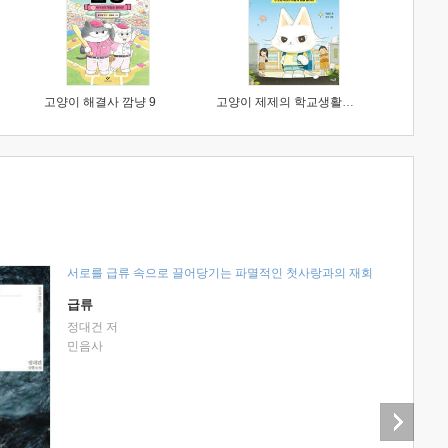
고양이 해결사 깜냥 9
고양이 제제의 학교생활 1 : 초등학생이 이렇게 힘들 줄이야
서로를 급류 속으로 끌어당기는 파멸적인 첫사랑과의 재회
급류
정대건 저
민음사