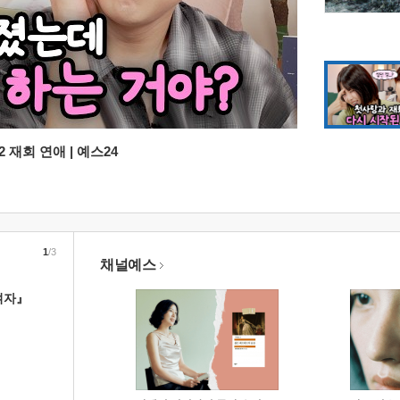
 재회 연애 | 예스24
1
/3
채널예스
여자』