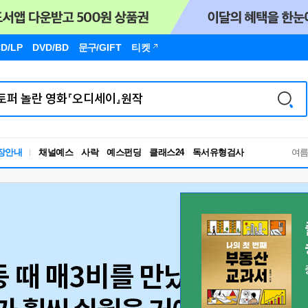
D/LP
DVD/BD
문구
/GIFT
티켓
장안내
채널예스
사락
예스펀딩
클래스24
독서유형검사
여
RBTI Lab
독서유형검사