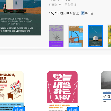
편혜영 저
문학동네
15,750
원
(10% 할인)
870원