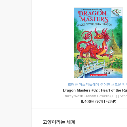
드래곤 마스터들에게 주어진 새로운 임
Tracey West/ Graham Howells (ILT)
|
Scholasti
8,400
원
(30%
+2%
)
고양이라는 세계