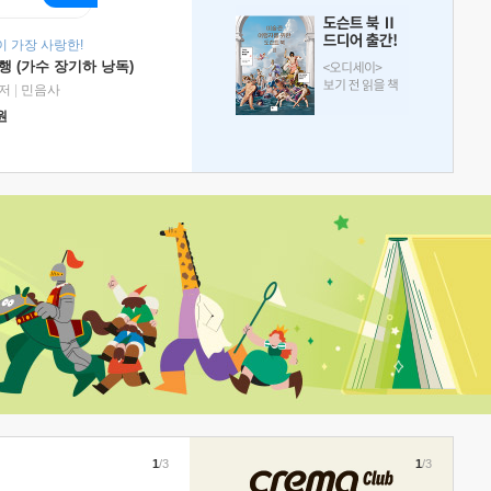
 가장 사랑한!
 (가수 장기하 낭독)
저
|
민음사
원
1
/3
1
/3