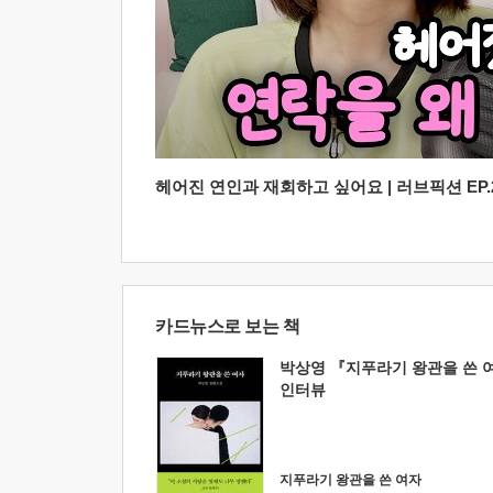
헤어진 연인과 재회하고 싶어요 | 러브픽션 EP.2
카드뉴스로 보는 책
박상영 『지푸라기 왕관을 쓴 
인터뷰
지푸라기 왕관을 쓴 여자