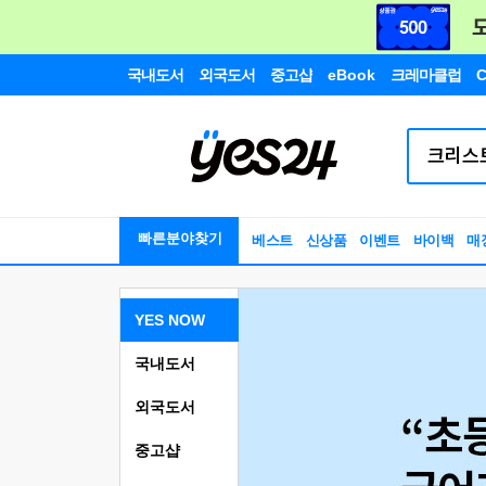
국내도서
외국도서
중고샵
eBook
크레마클럽
C
빠른분야찾기
베스트
신상품
이벤트
바이백
매
YES NOW
국내도서
외국도서
중고샵