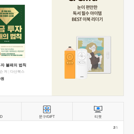
투자 불패의 법칙
슨 저
|
다산북스
0
원
BD
문구/GIFT
티켓
2
/5