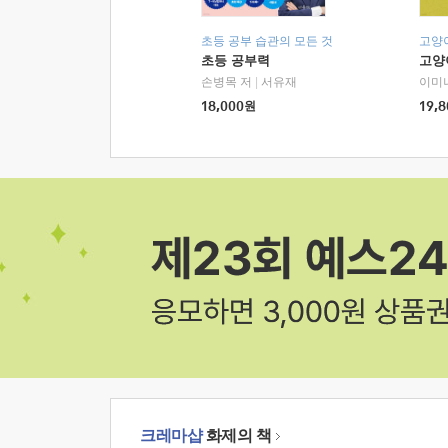
초등 공부 습관의 모든 것
고양
초등 공부력
고양
손병목 저
|
서유재
이미
18,000
원
19,8
크레마샵
화제의 책