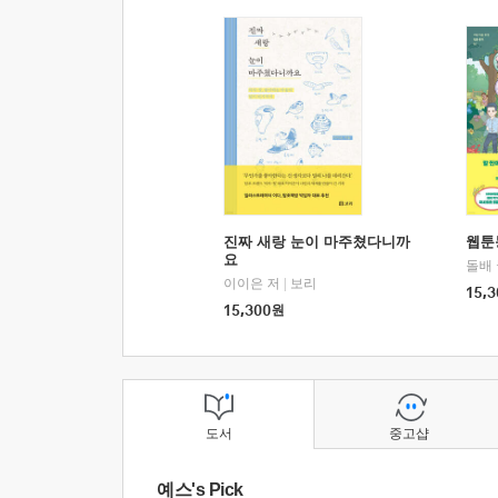
진짜 새랑 눈이 마주쳤다니까
웹툰
요
돌배
이이은 저
|
보리
15,3
15,300
원
도서
중고샵
예스's Pick