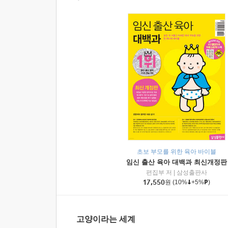
초보 부모를 위한 육아 바이블
임신 출산 육아 대백과 최신개정판
편집부 저
|
삼성출판사
17,550
원
(10%
+5%
)
고양이라는 세계