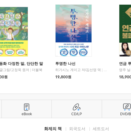
동화 다정한 말, 단단한 말
투명한 나선
연금 
 글그림/고정욱 원저
|
더블북
히가시노 게이고 저/김선영 역
|
북다
영주 닐
00
원
19,800
원
18,90
eBook
CD/LP
DVD/
화제의 책
외국도서
세트도서