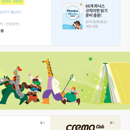
 소리가 빛난다
저
|
안녕로빈
0
원
1
/3
3
/3