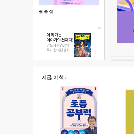
쉼 숨 섬
지금, 이 책