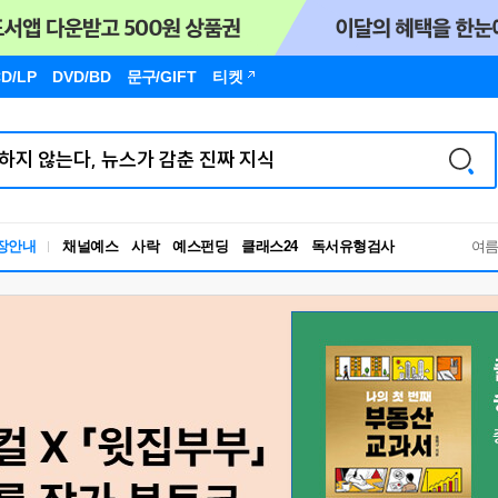
D/LP
DVD/BD
문구
/GIFT
티켓
장안내
채널예스
사락
예스펀딩
클래스24
독서유형검사
여
RBTI Lab
독서유형검사