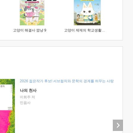
고양이 해결사 깜냥 9
고양이 제제의 학교생활 1 : 초등학생이 이렇게 힘들 줄이야
2026 젊은작가 후보! 서브컬처와 문학의 경계를 허무는 사랑
나의 천사
이희주 저
민음사