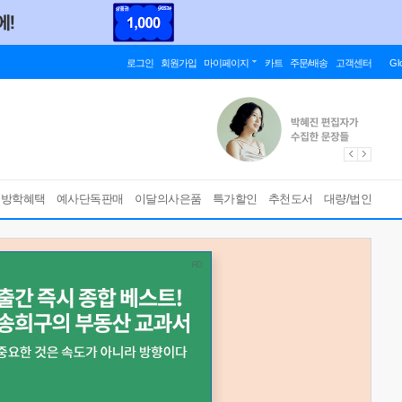
로그인
회원가입
마이페이지
카트
주문/배송
고객센터
Gl
름방학혜택
예사단독판매
이달의사은품
특가할인
추천도서
대량/법인