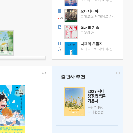
히가시노 게이고 저/김선영 역
오디세이아
호메로스 저/페테르 파울 루벤스 그림/박문재 역
10
독서의 기술
고명환 저
니체의 초월자
프리드리히 니체 저/김철 편역
2
2
/3
출판사 추천