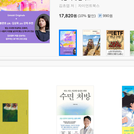
김초엽 저
자이언트북스
17,820
원
(10% 할인)
990원