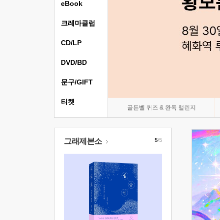
eBook
크레마클럽
CD/LP
DVD/BD
문구/GIFT
티켓
골든벨 퀴즈 & 완독 챌린지
그래제본소
5
/5