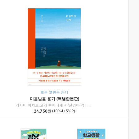
모든 고민은 관계
미움받을 용기 (특별합본판)
기시미 이치로,고가 후미타케 저/전경아 역
|
제이브리즈북스
|
인플루엔셜
24,750
원
(10%
+5%
)