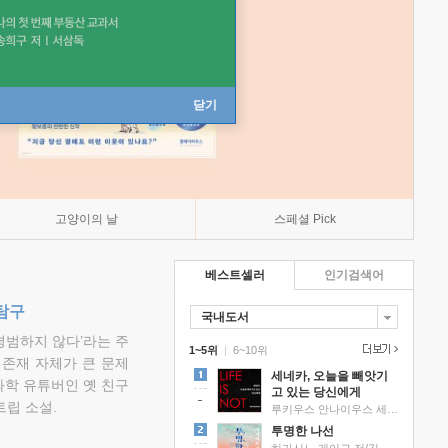
닫기
고양이의 날
스페셜 Pick
베스트셀러
인기검색어
탐구
국내도서
평범하지 않다’라는 주
1~5위
|
6~10위
 존재 자체가 큰 문제
세네카, 오늘을 빼앗기
과학 유튜버인 옛 친구
고 있는 당신에게
립 소설.
루키우스 안나이우스 세네카 저/하와이 대저택 편역
투명한 나선