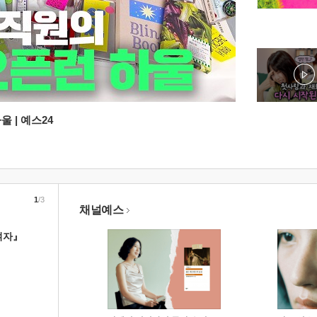
 | 예스24
1
/3
채널예스
여자』