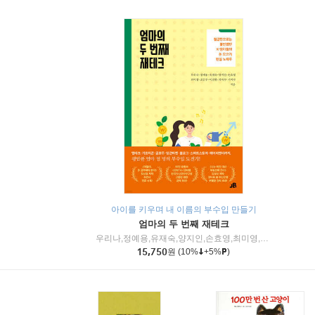
아이를 키우며 내 이름의 부수입 만들기
엄마의 두 번째 재테크
우리나,정예용,유재숙,양지인,손효영,최미영,조민주,이진현,차미숙,서미숙 저
15,750
원
(10%
+5%
)