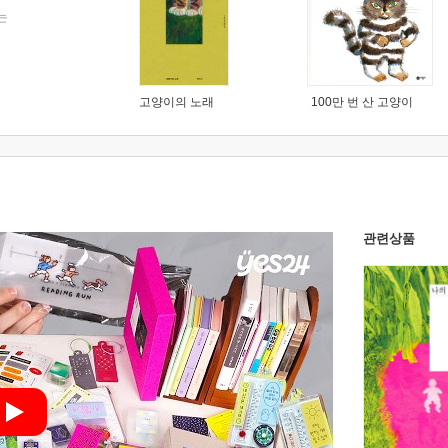
는
고양이의 노래
100만 번 산 고양이
관련상품