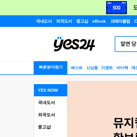
국내도서
외국도서
중고샵
eBook
크레마클럽
C
빠른분야찾기
베스트
신상품
이벤트
바이백
매
YES NOW
국내도서
외국도서
중고샵