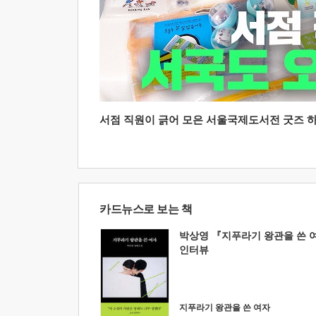
서점 직원이 긁어 모은 서울국제도서전 굿즈 하울
카드뉴스로 보는 책
박상영 『지푸라기 왕관을 쓴 
인터뷰
지푸라기 왕관을 쓴 여자