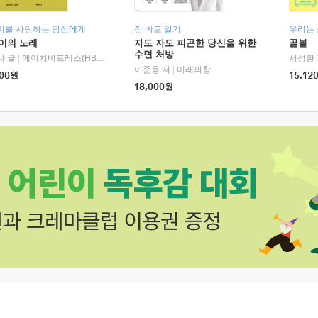
이를 사랑하는 당신에게
잠 바로 알기
우리는
이의 노래
자도 자도 피곤한 당신을 위한
골볼
수면 처방
나 글
|
에이치비프레스(HBPRESS)
서성환 
이준용 저
|
미래의창
00
원
15,12
18,000
원