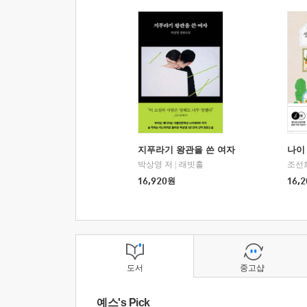
지푸라기 왕관을 쓴 여자
나이 
박상영 저
|
래빗홀
조선
16,920
원
16,2
도서
중고샵
예스's Pick