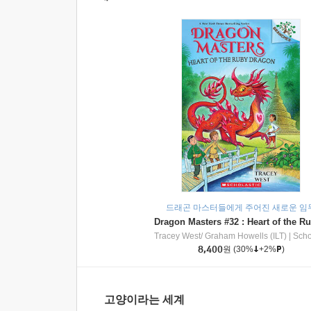
드래곤 마스터들에게 주어진 새로운 임
Tracey West/ Graham Howells (ILT)
|
Scholasti
8,400
원
(30%
+2%
)
고양이라는 세계