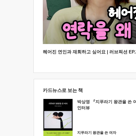
헤어진 연인과 재회하고 싶어요 | 러브픽션 EP.2
카드뉴스로 보는 책
박상영 『지푸라기 왕관을 쓴 
인터뷰
지푸라기 왕관을 쓴 여자