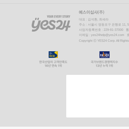
대표 : 김석환, 최세라
주소 : 서울시 영등포구 은행로 11,
사업자등록번호 : 229-81-37000 
이메일 : yes24help@yes24.c
Copyright ⓒ YES24 Corp. All Right