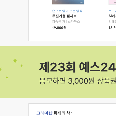
손으로 읽고 쓰는 명작
로그
무진기행 필사북
AI
김승옥 저
|
스타북스
김혜
19,800
원
13,5
크레마샵
화제의 책