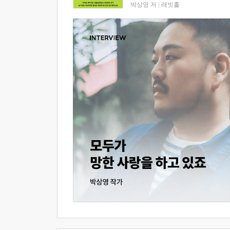
박상영 저
|
래빗홀