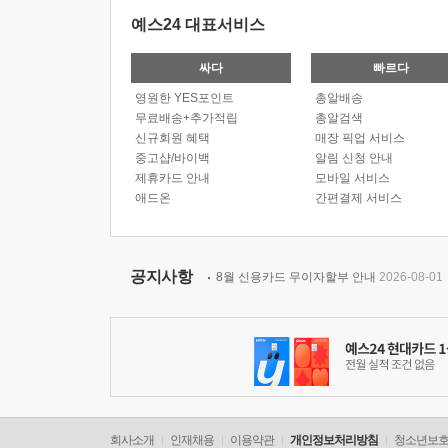
예스24 대표서비스
싸다
빠르다
영원한 YES포인트
총알배송
무료배송+추가적립
총알검색
신규회원 혜택
매장 픽업 서비스
중고샵/바이백
알림 신청 안내
제휴카드 안내
모바일 서비스
애드온
간편결제 서비스
공지사항
8월 신용카드 무이자할부 안내
2026-08-01
회사소개
인재채용
이용약관
개인정보처리방침
청소년보