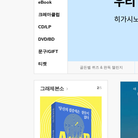
eBook
크레마클럽
CD/LP
DVD/BD
문구/GIFT
티켓
골든벨 퀴즈 & 완독 챌린지
그래제본소
2
/5