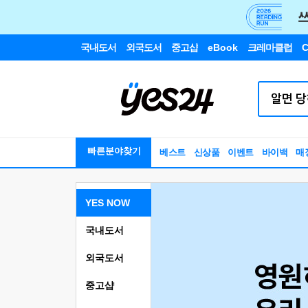
국내도서
외국도서
중고샵
eBook
크레마클럽
C
빠른분야찾기
베스트
신상품
이벤트
바이백
매
YES NOW
국내도서
외국도서
중고샵