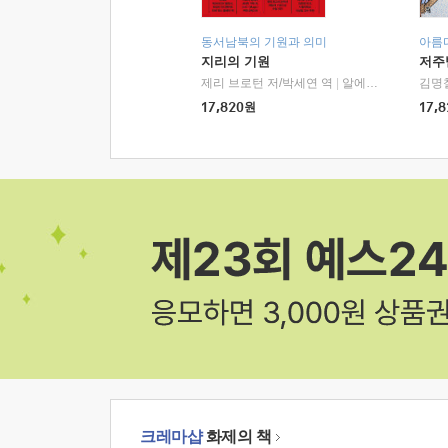
동서남북의 기원과 의미
아름
지리의 기원
저주
제리 브로턴 저/박세연 역
|
알에이치코리아(RHK)
김명
17,820
원
17,8
크레마샵
화제의 책