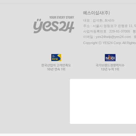
대표 : 김석환, 최세라
주소 : 서울시 영등포구 은행로 11,
사업자등록번호 : 229-81-37000 
이메일 : yes24help@yes24.c
Copyright ⓒ YES24 Corp. All Right