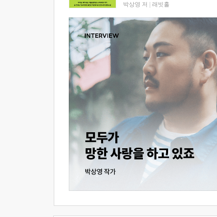
박상영 저
|
래빗홀