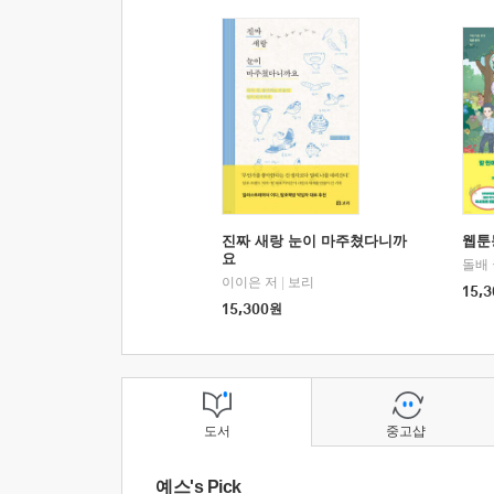
진짜 새랑 눈이 마주쳤다니까
웹툰
요
돌배
이이은 저
|
보리
15,3
15,300
원
도서
중고샵
예스's Pick