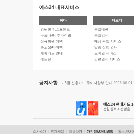
예스24 대표서비스
싸다
빠르다
영원한 YES포인트
총알배송
무료배송+추가적립
총알검색
신규회원 혜택
매장 픽업 서비스
중고샵/바이백
알림 신청 안내
제휴카드 안내
모바일 서비스
애드온
간편결제 서비스
공지사항
8월 신용카드 무이자할부 안내
2026-08-01
회사소개
인재채용
이용약관
개인정보처리방침
청소년보