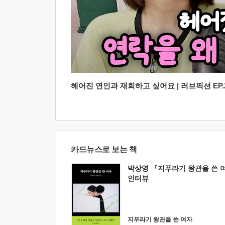
헤어진 연인과 재회하고 싶어요 | 러브픽션 EP.2
카드뉴스로 보는 책
박상영 『지푸라기 왕관을 쓴 
인터뷰
지푸라기 왕관을 쓴 여자