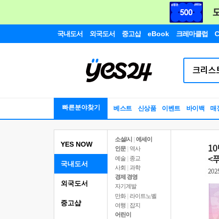
국내도서
외국도서
중고샵
eBook
크레마클럽
C
빠른분야찾기
베스트
신상품
이벤트
바이백
매
소설/시
|
에세이
YES NOW
인문
|
역사
예술
|
종교
국내도서
사회
|
과학
경제 경영
외국도서
자기계발
만화
|
라이트노벨
중고샵
여행
|
잡지
어린이