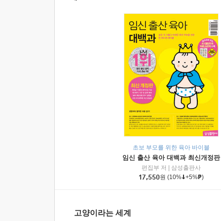
초보 부모를 위한 육아 바이블
임신 출산 육아 대백과 최신개정판
편집부 저
|
삼성출판사
17,550
원
(10%
+5%
)
고양이라는 세계