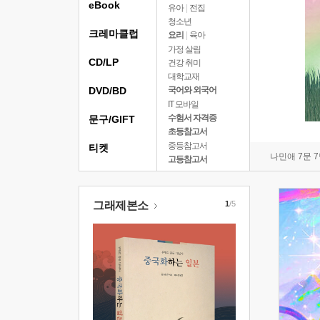
eBook
유아
|
전집
청소년
크레마클럽
요리
|
육아
가정 살림
CD/LP
건강 취미
대학교재
DVD/BD
국어와 외국어
IT 모바일
수험서 자격증
문구/GIFT
초등참고서
중등참고서
티켓
나민애 7문 
고등참고서
그래제본소
1
/5