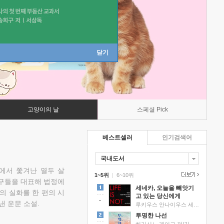
닫기
고양이의 날
스페셜 Pick
베스트셀러
인기검색어
국내도서
에서 쫓겨난 열두 살
1~5위
|
6~10위
친구들을 대표해 법정에
세네카, 오늘을 빼앗기
의 실화를 한 편의 시
고 있는 당신에게
낸 운문 소설.
루키우스 안나이우스 세네카 저/하와이 대저택 편역
투명한 나선