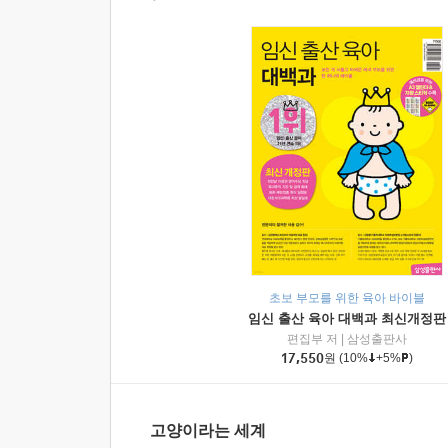
초보 부모를 위한 육아 바이블
임신 출산 육아 대백과 최신개정판
편집부 저
|
삼성출판사
17,550
원
(10%
+5%
)
고양이라는 세계