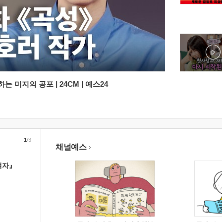
 미지의 공포 | 24CM | 예스24
1
/3
채널예스
여자』