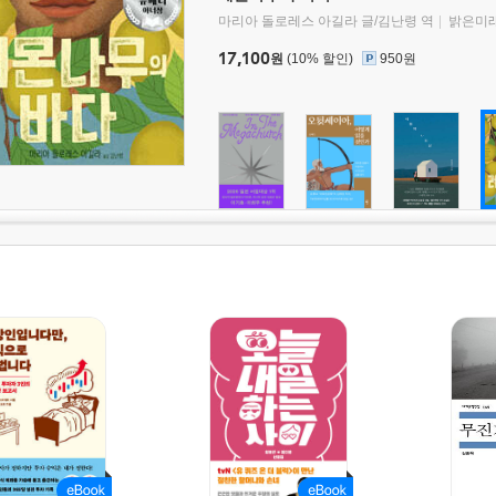
마리아 돌로레스 아길라 글/김난령 역
밝은미
17,100
원
(10% 할인)
950원