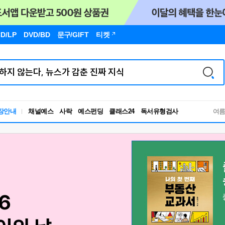
D/LP
DVD/BD
문구
/GIFT
티켓
장안내
채널예스
사락
예스펀딩
클래스24
독서유형검사
여
RBTI Lab
독서유형검사