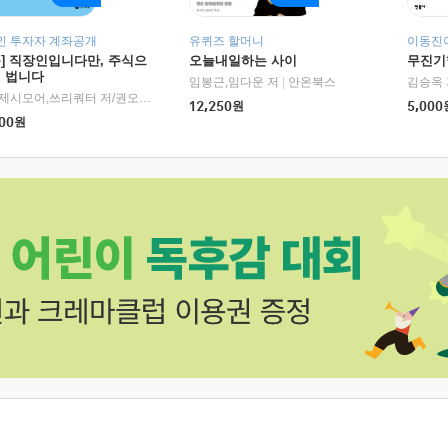
인 투자자 계좌공개
유퀴즈 할머니
이동진이
독] 직장인입니다만, 주식으
오늘내일하는 사이
무진기행
더 법니다
RHK)
임봉근,임다운 저
|
안온북스
김승옥 
서정,제시모어,쓰리쿼터 저/권오태,시그널리포트 편
|
경이로움
12,250
원
5,000
00
원