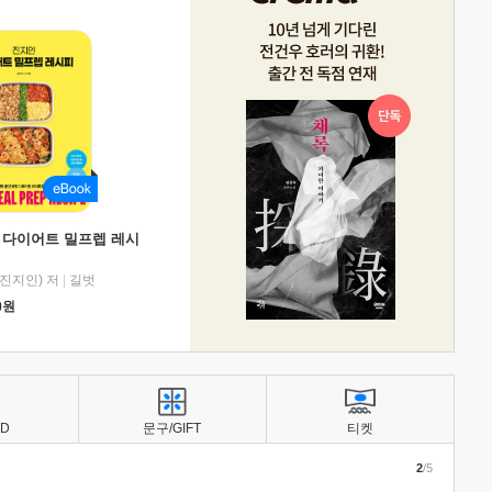
 다이어트 밀프렙 레시
진지인) 저
|
길벗
0
원
BD
문구/GIFT
티켓
2
/5