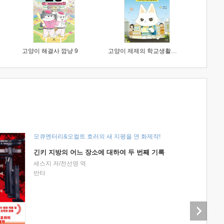
고양이 해결사 깜냥 9
고양이 제제의 학교생활 1 : 초등학생이 이렇게 힘들 줄이야
모큐멘터리&오컬트 호러의 새 지평을 연 화제작!
긴키 지방의 어느 장소에 대하여 두 번째 기록
세스지 저/전선영 역
반타