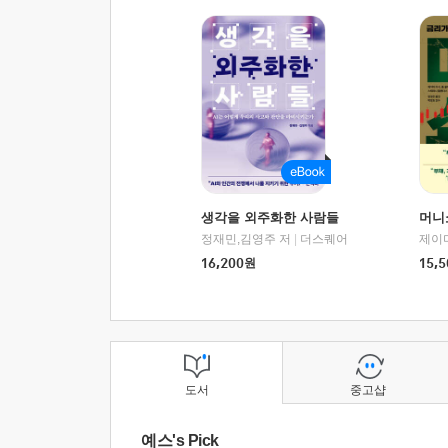
생각을 외주화한 사람들
머니
정재민,김영주 저
|
더스퀘어
16,200
원
15,5
도서
중고샵
예스's Pick