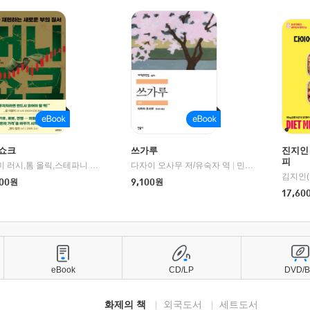
쇼크
쓰가루
진지인
피
제이미 러시,톰 올릭,스테파니 플랜더스 편저/임경은 역/박정호 감수
다자이 오사무 저/유숙자 역
|
교보문고
|
민음사
김지인(
00
원
9,100
원
17,60
eBook
CD/LP
DVD/
화제의 책
외국도서
세트도서