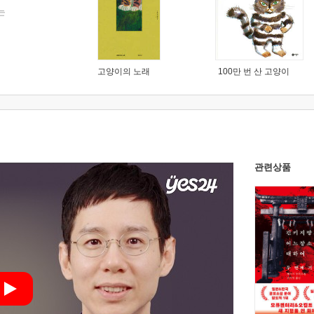
는
고양이의 노래
100만 번 산 고양이
관련상품