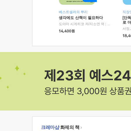
베스트셀러의 뿌리
직장
생각에도 산책이 필요하다
[단
로 
도야마 시게히코 저/지소연 역
|
알에이치코리아(
14,400
원
18,4
크레마샵
화제의 책