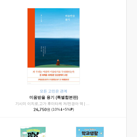
모든 고민은 관계
미움받을 용기 (특별합본판)
기시미 이치로,고가 후미타케 저/전경아 역
|
제이브리즈북스
|
인플루엔셜
24,750
원
(10%
+5%
)