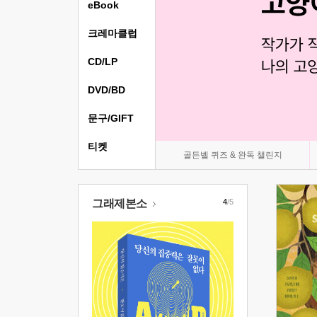
eBook
크레마클럽
CD/LP
DVD/BD
문구/GIFT
티켓
골든벨 퀴즈 & 완독 챌린지
그래제본소
4
/5