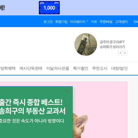
로그인
회원가입
마이페이지
카트
주문/배송
고객센터
Gl
름방학혜택
예사단독판매
이달의사은품
특가할인
추천도서
대량/법인