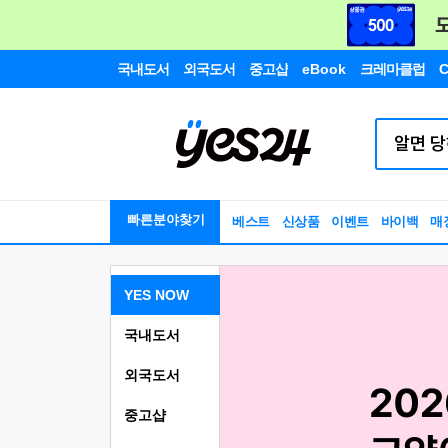
국내도서
외국도서
중고샵
eBook
크레마클럽
C
빠른분야찾기
베스트
신상품
이벤트
바이백
매
YES NOW
국내도서
외국도서
중고샵