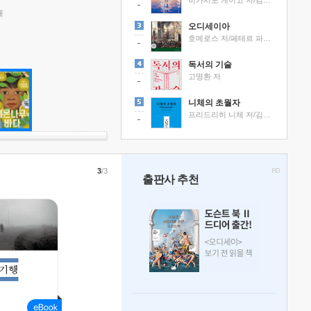
히가시노 게이고 저/김선영 역
래
오디세이아
호메로스 저/페테르 파울 루벤스 그림/박문재 역
독서의 기술
고명환 저
니체의 초월자
프리드리히 니체 저/김철 편역
3
/3
출판사 추천