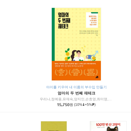
아이를 키우며 내 이름의 부수입 만들기
엄마의 두 번째 재테크
우리나,정예용,유재숙,양지인,손효영,최미영,조민주,이진현,차미숙,서미숙 저
15,750
원
(10%
+5%
)