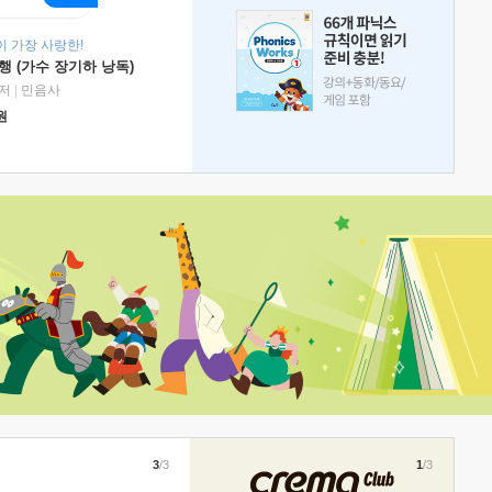
 가장 사랑한!
 (가수 장기하 낭독)
저
|
민음사
원
3
/3
1
/3