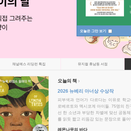
오늘은 그만 보기
채널예스 리딩런 특집
뮤지컬 휴남동 서점
오늘의 책
2026 뉴베리 아너상 수상작
피부색과 언어가 다르다는 이유로 학교
로베르토와 멕시코계 아이들. 75명의 
선 한 소년과 부당한 차별에 맞선 공동체
를 읽듯 짧고 리듬감 있는 문장으로 풀어
레몬나무의 바다