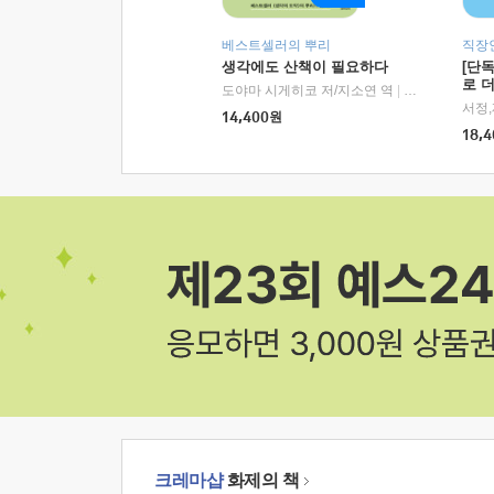
베스트셀러의 뿌리
직장
생각에도 산책이 필요하다
[단
로 
도야마 시게히코 저/지소연 역
|
알에이치코리아(
14,400
원
18,4
크레마샵
화제의 책