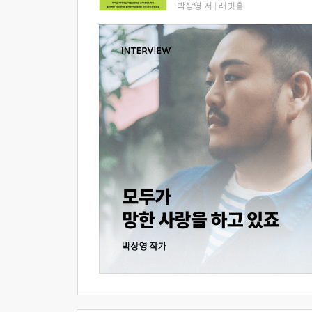
박상영 저
|
래빗홀