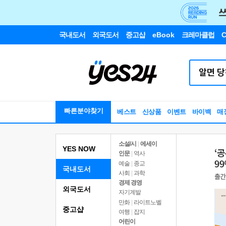
국내도서
외국도서
중고샵
eBook
크레마클럽
C
빠른분야찾기
베스트
신상품
이벤트
바이백
매
소설/시
|
에세이
YES NOW
인문
|
역사
예술
|
종교
국내도서
사회
|
과학
경제 경영
외국도서
자기계발
만화
|
라이트노벨
중고샵
여행
|
잡지
어린이