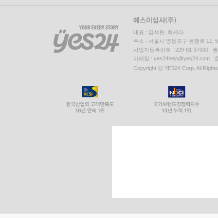
대표 : 김석환, 최세라
주소 : 서울시 영등포구 은행로 11,
사업자등록번호 : 229-81-37000 
이메일 : yes24help@yes24.c
Copyright ⓒ YES24 Corp. All Right