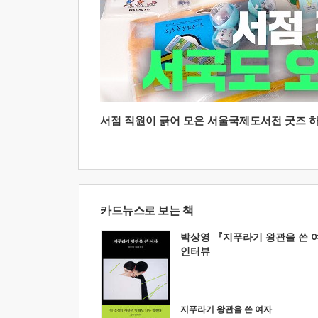
서점 직원이 긁어 모은 서울국제도서전 굿즈 하울
카드뉴스로 보는 책
박상영 『지푸라기 왕관을 쓴 
인터뷰
지푸라기 왕관을 쓴 여자