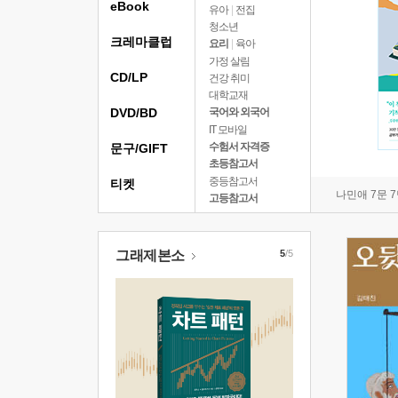
eBook
유아
|
전집
청소년
크레마클럽
요리
|
육아
가정 살림
CD/LP
건강 취미
대학교재
DVD/BD
국어와 외국어
IT 모바일
수험서 자격증
문구/GIFT
초등참고서
중등참고서
티켓
나민애 7문 
고등참고서
그래제본소
5
/5