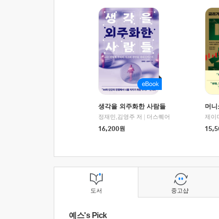
생각을 외주화한 사람들
머니
정재민,김영주 저
|
더스퀘어
16,200
원
15,5
도서
중고샵
예스's Pick