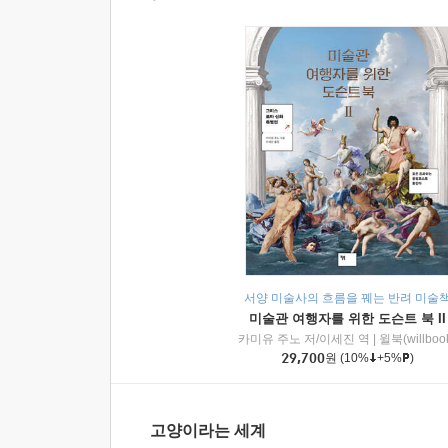
서양 미술사의 흐름을 꿰는 반려 미술
미술관 여행자를 위한 도슨트 북 II
카미유 주노 저/이세진 역
|
윌북(willboo
29,700
원
(10%
+5%
)
고양이라는 세계