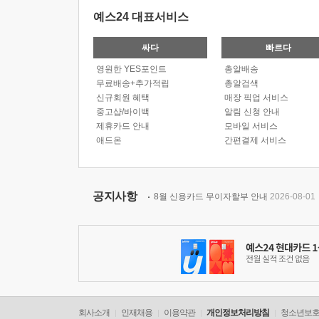
예스24 대표서비스
싸다
빠르다
영원한 YES포인트
총알배송
무료배송+추가적립
총알검색
신규회원 혜택
매장 픽업 서비스
중고샵/바이백
알림 신청 안내
제휴카드 안내
모바일 서비스
애드온
간편결제 서비스
공지사항
8월 신용카드 무이자할부 안내
2026-08-01
회사소개
인재채용
이용약관
개인정보처리방침
청소년보