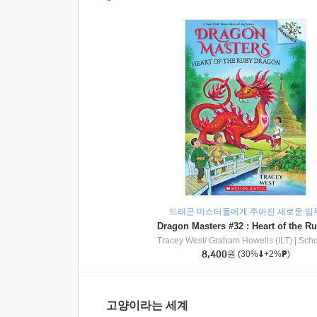
드래곤 마스터들에게 주어진 새로운 임
Tracey West/ Graham Howells (ILT)
|
Scholasti
8,400
원
(30%
+2%
)
고양이라는 세계