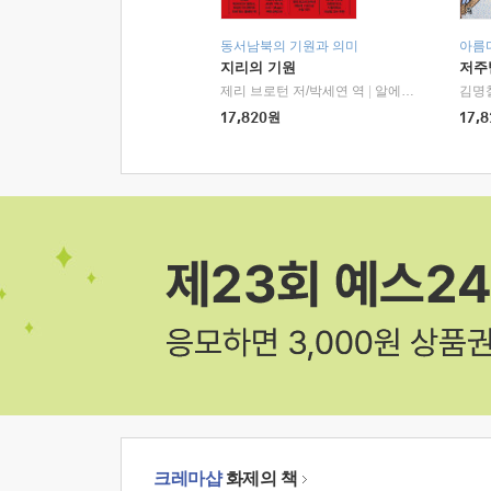
동서남북의 기원과 의미
아름
지리의 기원
저주
제리 브로턴 저/박세연 역
|
알에이치코리아(RHK)
김명
17,820
원
17,8
크레마샵
화제의 책