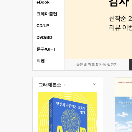
eBook
크레마클럽
CD/LP
DVD/BD
문구/GIFT
티켓
골든벨 퀴즈 & 완독 챌린지
그래제본소
5
/5