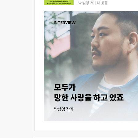
박상영 저
|
래빗홀