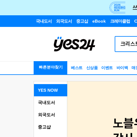
국내도서
외국도서
중고샵
eBook
크레마클럽
C
빠른분야찾기
베스트
신상품
이벤트
바이백
매
YES NOW
국내도서
외국도서
중고샵