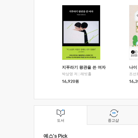
지푸라기 왕관을 쓴 여자
나이 
박상영 저
|
래빗홀
조선
16,920
원
16,2
도서
중고샵
예스's Pick