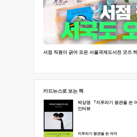
서점 직원이 긁어 모은 서울국제도서전 굿즈 하울
카드뉴스로 보는 책
박상영 『지푸라기 왕관을 쓴 
인터뷰
지푸라기 왕관을 쓴 여자