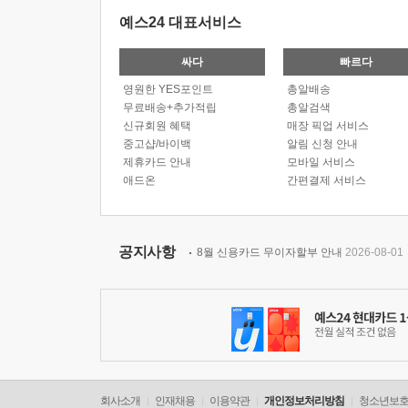
예스24 대표서비스
싸다
빠르다
영원한 YES포인트
총알배송
무료배송+추가적립
총알검색
신규회원 혜택
매장 픽업 서비스
중고샵/바이백
알림 신청 안내
제휴카드 안내
모바일 서비스
애드온
간편결제 서비스
공지사항
8월 신용카드 무이자할부 안내
2026-08-01
회사소개
인재채용
이용약관
개인정보처리방침
청소년보