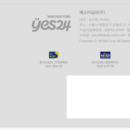
대표 : 김석환, 최세라
주소 : 서울시 영등포구 은행로 11,
사업자등록번호 : 229-81-37000 
이메일 : yes24help@yes24.c
Copyright ⓒ YES24 Corp. All Right