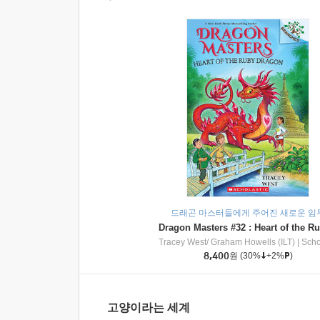
드래곤 마스터들에게 주어진 새로운 임
Tracey West/ Graham Howells (ILT)
|
Scholasti
8,400
원
(30%
+2%
)
고양이라는 세계