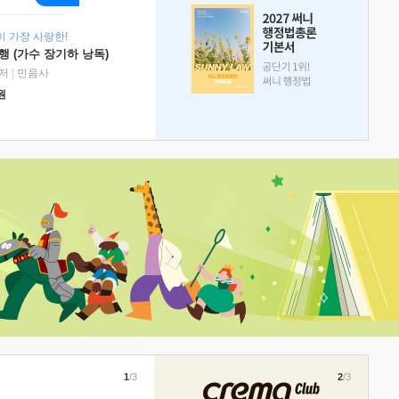
 가장 사랑한!
 (가수 장기하 낭독)
저
|
민음사
원
1
/3
2
/3