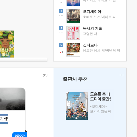
히가시노 게이고 저/김선영 역
오디세이아
호메로스 저/페테르 파울 루벤스 그림/박문재 역
독서의 기술
고명환 저
싯다르타
헤르만 헤세 저/박병덕 역
1
3
/3
출판사 추천