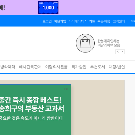
로그인
회원가입
마이페이지
카트
주문/배송
고객센터
Gl
름방학혜택
예사단독판매
이달의사은품
특가할인
추천도서
대량/법인