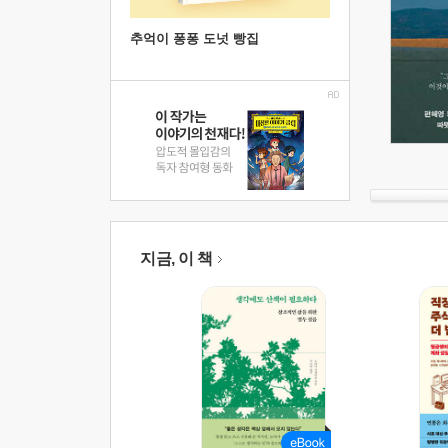
추억이 퐁퐁 도넛 빵집
지금, 이 책