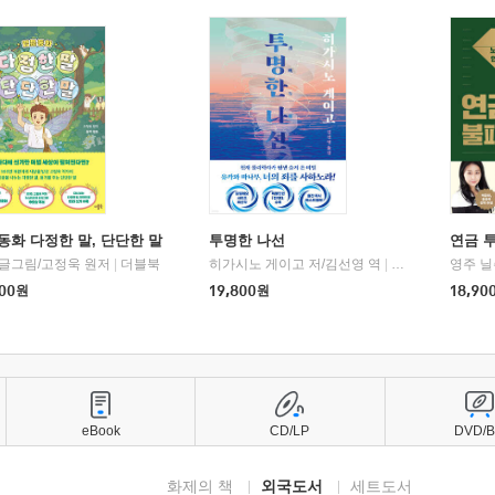
동화 다정한 말, 단단한 말
투명한 나선
연금 
 글그림/고정욱 원저
|
더블북
히가시노 게이고 저/김선영 역
|
북다
영주 닐
00
원
19,800
원
18,90
eBook
CD/LP
DVD/
화제의 책
외국도서
세트도서