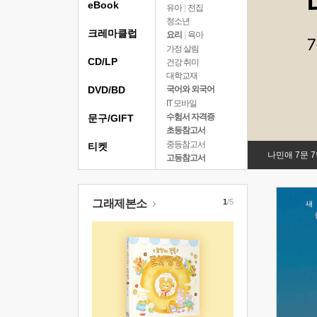
eBook
유아
|
전집
청소년
크레마클럽
요리
|
육아
가정 살림
CD/LP
건강 취미
대학교재
DVD/BD
국어와 외국어
IT 모바일
수험서 자격증
문구/GIFT
초등참고서
중등참고서
티켓
나민애 7문 
고등참고서
그래제본소
1
/5