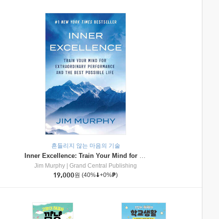
흔들리지 않는 마음의 기술
Inner Excellence: Train Your Mind for Extraordinary Performance and the Best Possible Life
Jim Murphy
|
Grand Central Publishing
19,000
원
(40%
+0%
)