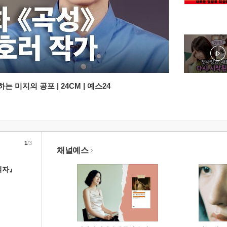
 미지의 공포 | 24CM | 예스24
1
/3
채널예스
여자』