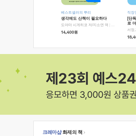
베스트셀러의 뿌리
직장
생각에도 산책이 필요하다
[단
로 
도야마 시게히코 저/지소연 역
|
알에이치코리아(
14,400
원
18,4
크레마샵
화제의 책