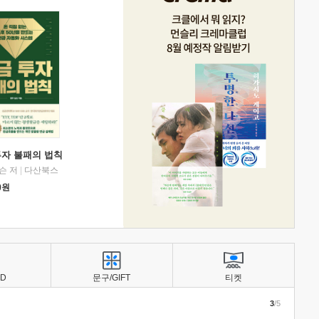
투자 불패의 법칙
슨 저
|
다산북스
0
원
BD
문구/GIFT
티켓
3
/5