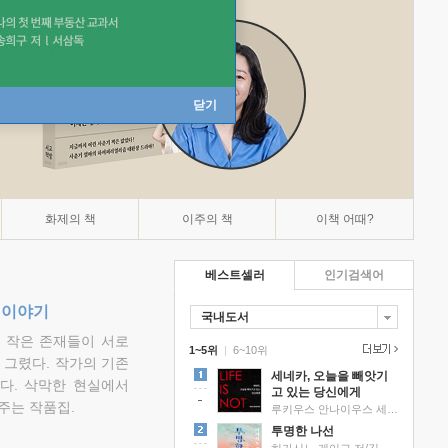
닫기
화제의 책
이주의 책
이책 어때?
베스트셀러
인기검색어
 이야기
국내도서
고 작은 존재들이 서로
1~5위
|
6~10위
그렸다. 작가의 기존
세네카, 오늘을 빼앗기
다. 삭막한 현실에서
고 있는 당신에게
주는 작품집.
루키우스 안나이우스 세네카 저/하와이 대저택 편역
투명한 나선