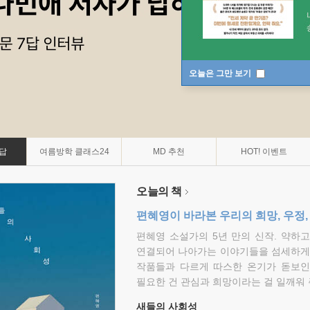
오늘은 그만 보기
7답
여름방학 클래스24
MD 추천
HOT! 이벤트
오늘의 책
편혜영이 바라본 우리의 희망, 우정,
편혜영 소설가의 5년 만의 신작. 약하
연결되어 나아가는 이야기들을 섬세하게 
작품들과 다르게 따스한 온기가 돋보인
필요한 건 관심과 희망이라는 걸 일깨워 
새들의 사회성