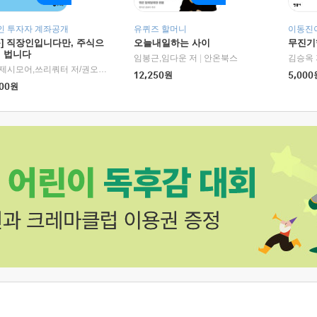
인 투자자 계좌공개
유퀴즈 할머니
이동진이
독] 직장인입니다만, 주식으
오늘내일하는 사이
무진기행
더 법니다
RHK)
임봉근,임다운 저
|
안온북스
김승옥 
서정,제시모어,쓰리쿼터 저/권오태,시그널리포트 편
|
경이로움
12,250
원
5,000
00
원