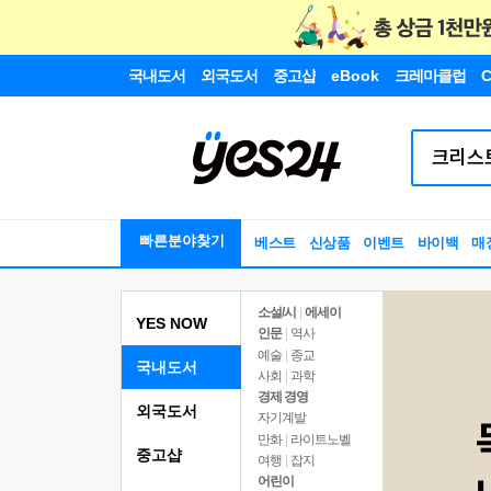
국내도서
외국도서
중고샵
eBook
크레마클럽
C
빠른분야찾기
베스트
신상품
이벤트
바이백
매
소설/시
|
에세이
YES NOW
인문
|
역사
예술
|
종교
국내도서
사회
|
과학
경제 경영
외국도서
자기계발
만화
|
라이트노벨
중고샵
여행
|
잡지
어린이