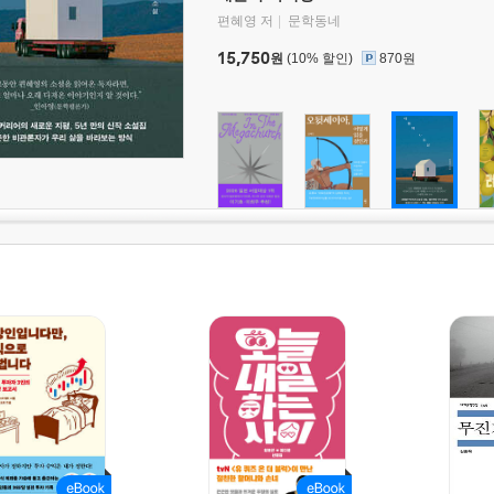
편혜영 저
문학동네
15,750
원
(10% 할인)
870원