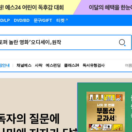
D/LP
DVD/BD
문구
/GIFT
티켓
독서유형검사
장안내
채널예스
사락
예스펀딩
클래스24
RBTI Lab
여
독서유형검사