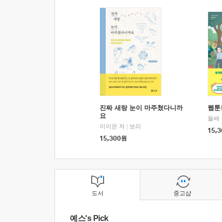
진짜 새랑 눈이 마주쳤다니까
웹툰
요
돌배
이이은 저
|
보리
15,3
15,300
원
도서
중고샵
예스's Pick