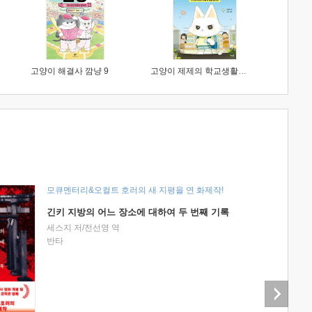
고양이 해결사 깜냥 9
고양이 제제의 학교생활 1 : 초등학생이 이렇게 힘들 줄이야
모큐멘터리&오컬트 호러의 새 지평을 연 화제작!
긴키 지방의 어느 장소에 대하여 두 번째 기록
세스지 저/전선영 역
반타