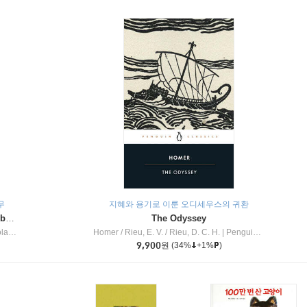
무
지혜와 용기로 이룬 오디세우스의 귀환
Dragon Masters #32 : Heart of the Ruby Dragon (A Branches Book)
The Odyssey
c Inc
Homer / Rieu, E. V. / Rieu, D. C. H.
|
Penguin Group
9,900
원
(34%
+1%
)