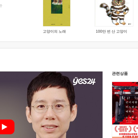
는
고양이의 노래
100만 번 산 고양이
관련상품